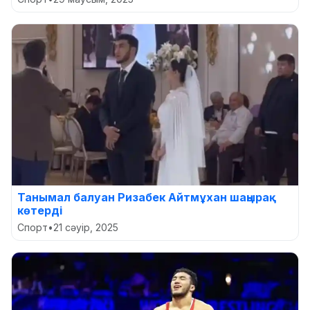
Танымал балуан Ризабек Айтмұхан шаңырақ
көтерді
Спорт
•
21 сәуір, 2025