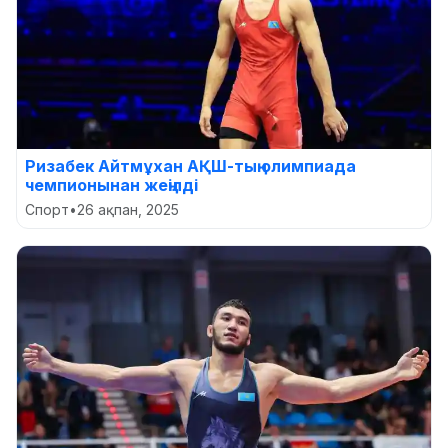
Ризабек Айтмұхан АҚШ-тың олимпиада
чемпионынан жеңілді
Спорт
•
26 ақпан, 2025