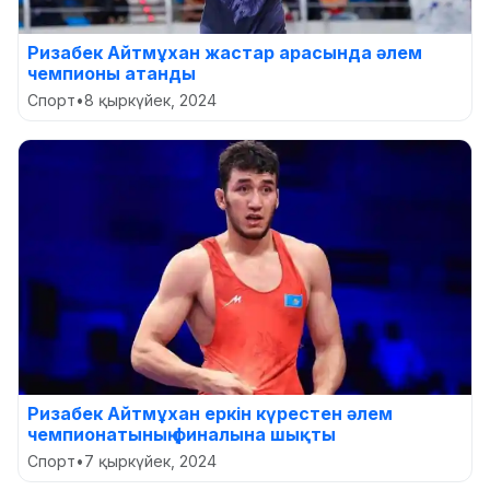
Ризабек Айтмұхан жастар арасында әлем
чемпионы атанды
Спорт
•
8 қыркүйек, 2024
Ризабек Айтмұхан еркін күрестен әлем
чемпионатының финалына шықты
Спорт
•
7 қыркүйек, 2024