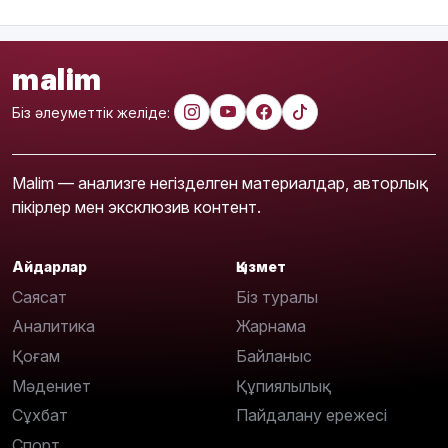
malim
Біз әлеуметтік желіде:
Malim — анализге негізделген материалдар, авторлық
пікірлер мен эксклюзив контент.
Айдарлар
Қызмет
Саясат
Біз туралы
Аналитика
Жарнама
Қоғам
Байланыс
Мәдениет
Құпиялылық
Сұхбат
Пайдалану ережесі
Спорт