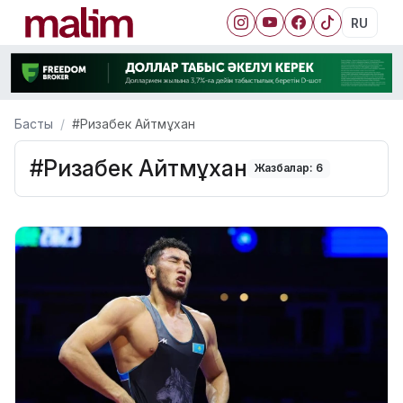
RU
Басты
#Ризабек Айтмұхан
#Ризабек Айтмұхан
Жазбалар: 6