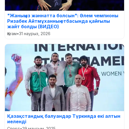
"Жаныңыз жәннатта болсын": Әлем чемпионы
Ризабек Айтмұханның отбасында қайғылы
жайт болды (ВИДЕО)
Қоғам
•
31 наурыз, 2026
Қазақстандық балуандар Түркияда екі алтын
иеленді
Спорт
•
29 маусым, 2025