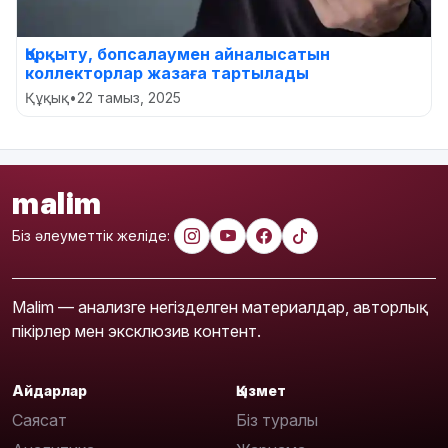
Қорқыту, бопсалаумен айналысатын
коллекторлар жазаға тартылады
Құқық
•
22 тамыз, 2025
malim
Біз әлеуметтік желіде:
Malim — анализге негізделген материалдар, авторлық
пікірлер мен эксклюзив контент.
Айдарлар
Қызмет
Саясат
Біз туралы