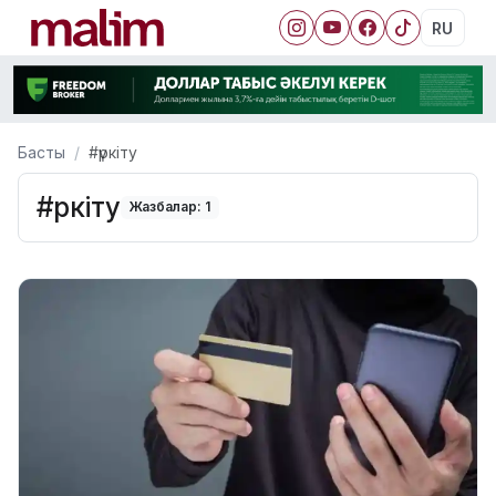
RU
Басты
#үркіту
#үркіту
Жазбалар: 1