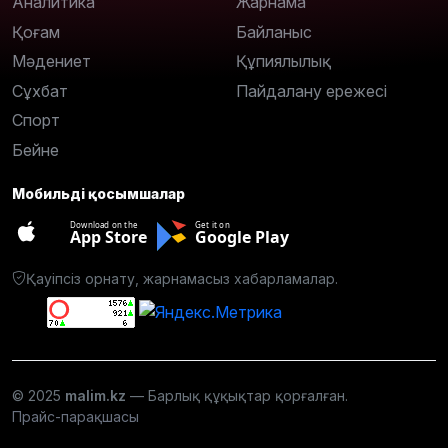
Аналитика
Жарнама
Қоғам
Байланыс
Мәдениет
Құпиялылық
Сұхбат
Пайдалану ережесі
Спорт
Бейне
Мобильді қосымшалар
Download on the
Get it on
App Store
Google Play
Қауіпсіз орнату, жарнамасыз хабарламалар.
© 2025
malim.kz
— Барлық құқықтар қорғалған.
Прайс-парақшасы