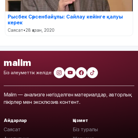
Рысбек Сәрсенбайұлы: Сайлау кейінге қалуы
керек
Саясат
•
28 қазан, 2020
malim
Біз әлеуметтік желіде:
Malim — анализге негізделген материалдар, авторлық
пікірлер мен эксклюзив контент.
Айдарлар
Қызмет
Саясат
Біз туралы