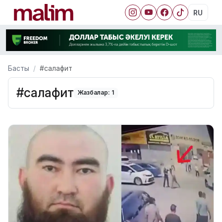
RU
Басты
#салафит
#салафит
Жазбалар: 1