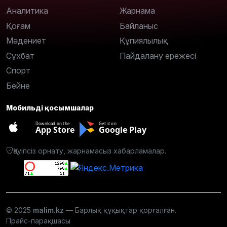
Аналитика
Жарнама
Қоғам
Байланыс
Мәдениет
Құпиялылық
Сұхбат
Пайдалану ережесі
Спорт
Бейне
Мобильді қосымшалар
Download on the
Get it on
App Store
Google Play
Қауіпсіз орнату, жарнамасыз хабарламалар.
© 2025
malim.kz
— Барлық құқықтар қорғалған.
Прайс-парақшасы