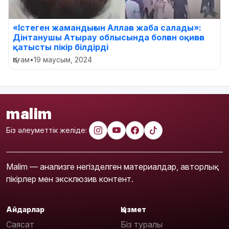
«Істеген жамандығын Аллаға жаба салады»:
Дінтанушы Атырау облысында болған оқиғаға
қатысты пікір білдірді
Қоғам
•
19 маусым, 2024
malim
Біз әлеуметтік желіде:
Malim — анализге негізделген материалдар, авторлық
пікірлер мен эксклюзив контент.
Айдарлар
Қызмет
Саясат
Біз туралы