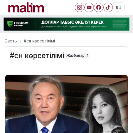
RU
Басты
#сән көрсетілімі
#сән көрсетілімі
Жазбалар: 1