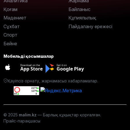
Аналитика
Жарнама
Қоғам
Байланыс
Мәдениет
Құпиялылық
Сұхбат
Пайдалану ережесі
Спорт
Бейне
Мобильді қосымшалар
Download on the
Get it on
App Store
Google Play
Қауіпсіз орнату, жарнамасыз хабарламалар.
© 2025
malim.kz
— Барлық құқықтар қорғалған.
Прайс-парақшасы