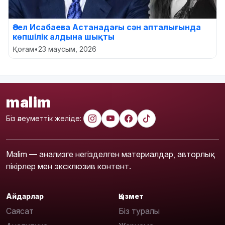
Әсел Исабаева Астанадағы сән апталығында
көпшілік алдына шықты
Қоғам
•
23 маусым, 2026
malim
Біз әлеуметтік желіде:
Malim — анализге негізделген материалдар, авторлық
пікірлер мен эксклюзив контент.
Айдарлар
Қызмет
Саясат
Біз туралы