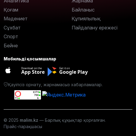
Аналитика
Жарнама
Қоғам
Байланыс
Мәдениет
Құпиялылық
Сұхбат
Пайдалану ережесі
Спорт
Бейне
Мобильді қосымшалар
Download on the
Get it on
App Store
Google Play
Қауіпсіз орнату, жарнамасыз хабарламалар.
© 2025
malim.kz
— Барлық құқықтар қорғалған.
Прайс-парақшасы