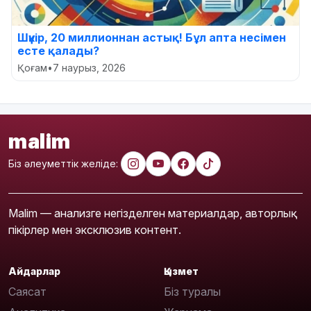
Шүкір, 20 миллионнан астық! Бұл апта несімен
есте қалады?
Қоғам
•
7 наурыз, 2026
malim
Біз әлеуметтік желіде:
Malim — анализге негізделген материалдар, авторлық
пікірлер мен эксклюзив контент.
Айдарлар
Қызмет
Саясат
Біз туралы