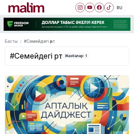
RU
Басты
#Семейдегі өрт
#Семейдегі өрт
Жазбалар: 1