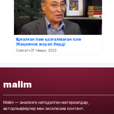
Қозғалған һәм қозғалмаған іске
Жақиянов жауап берді
Саясат
•
31 тамыз, 2023
malim
Malim — анализге негізделген материалдар,
авторлық пікірлер мен эксклюзив контент.