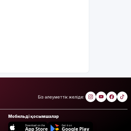
Біз әлеуметтік желіде:
Мобильді қосымшалар
Download on the
Get it on
App Store
Google Play