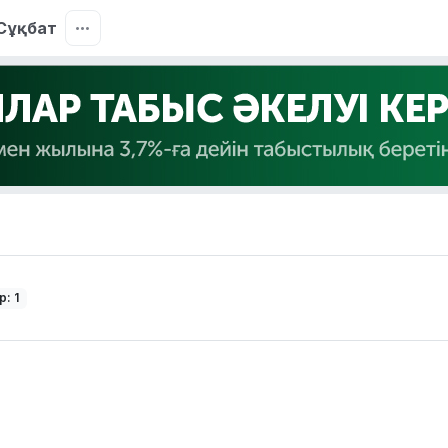
Сұқбат
: 1