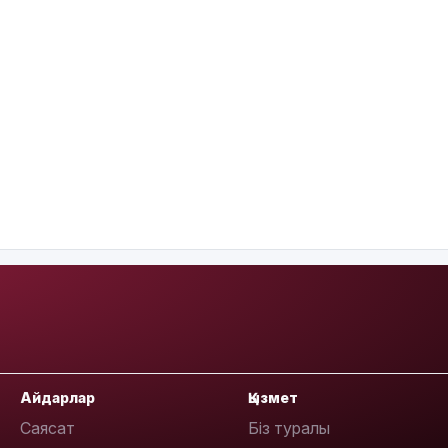
Айдарлар
Қызмет
Саясат
Біз туралы