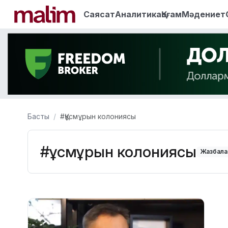
Саясат
Аналитика
Қоғам
Мәдениет
Басты
#Құсмұрын колониясы
#Құсмұрын колониясы
Жазбалар