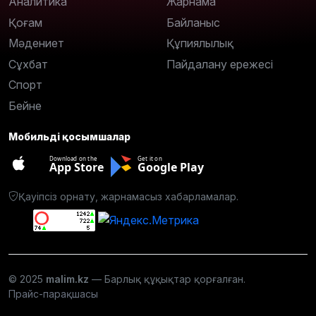
Аналитика
Жарнама
Қоғам
Байланыс
Мәдениет
Құпиялылық
Сұхбат
Пайдалану ережесі
Спорт
Бейне
Мобильді қосымшалар
Download on the
Get it on
App Store
Google Play
Қауіпсіз орнату, жарнамасыз хабарламалар.
© 2025
malim.kz
— Барлық құқықтар қорғалған.
Прайс-парақшасы