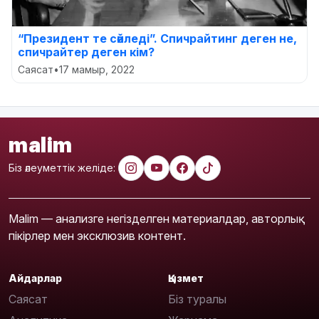
“Президент те сөйледі”. Спичрайтинг деген не,
спичрайтер деген кім?
Саясат
•
17 мамыр, 2022
malim
Біз әлеуметтік желіде:
Malim — анализге негізделген материалдар, авторлық
пікірлер мен эксклюзив контент.
Айдарлар
Қызмет
Саясат
Біз туралы