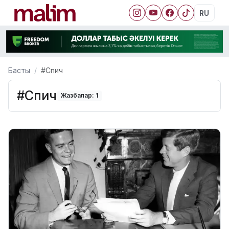
RU
Басты
#Спич
#Спич
Жазбалар: 1