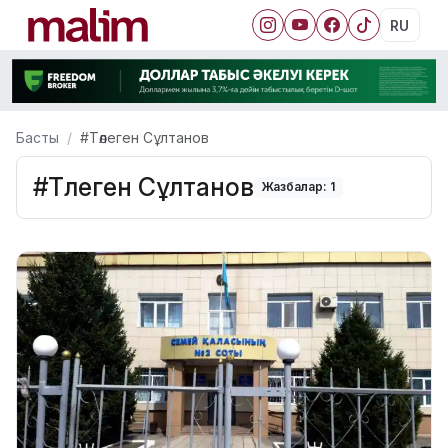
RU
Басты
#Төлеген Сұлтанов
#Төлеген Сұлтанов
Жазбалар: 1