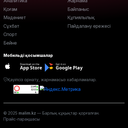
Аналитика
Жарнама
Қоғам
Байланыс
Мәдениет
Құпиялылық
Сұхбат
Пайдалану ережесі
Спорт
Бейне
Мобильді қосымшалар
Download on the
Get it on
App Store
Google Play
Қауіпсіз орнату, жарнамасыз хабарламалар.
© 2025
malim.kz
— Барлық құқықтар қорғалған.
Прайс-парақшасы