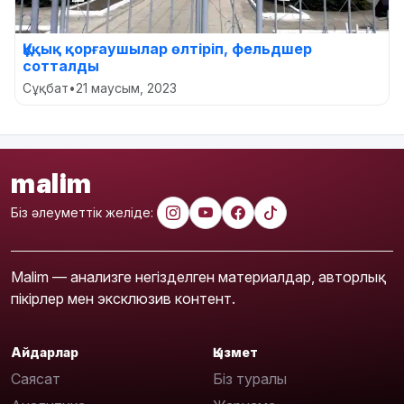
Құқық қорғаушылар өлтіріп, фельдшер
сотталды
Сұқбат
•
21 маусым, 2023
malim
Біз әлеуметтік желіде:
Malim — анализге негізделген материалдар, авторлық
пікірлер мен эксклюзив контент.
Айдарлар
Қызмет
Саясат
Біз туралы