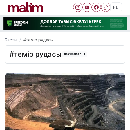
RU
Басты
#темір рудасы
#темір рудасы
Жазбалар: 1