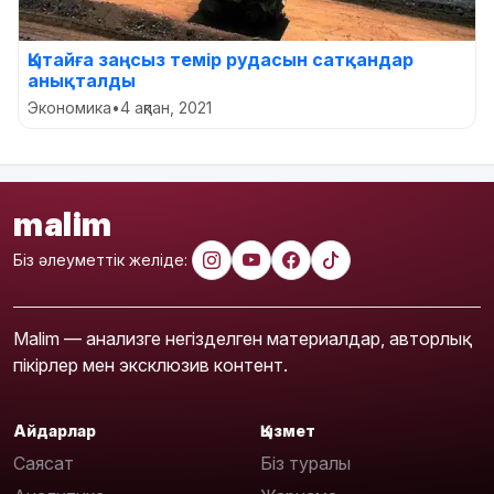
Қытайға заңсыз темір рудасын сатқандар
анықталды
Экономика
•
4 ақпан, 2021
malim
Біз әлеуметтік желіде:
Malim — анализге негізделген материалдар, авторлық
пікірлер мен эксклюзив контент.
Айдарлар
Қызмет
Саясат
Біз туралы