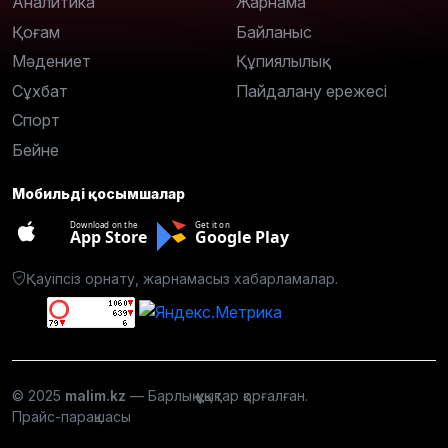
Аналитика
Жарнама
Қоғам
Байланыс
Мәдениет
Құпиялылық
Сұхбат
Пайдалану ережесі
Спорт
Бейне
Мобильді қосымшалар
Download on the
Get it on
App Store
Google Play
Қауіпсіз орнату, жарнамасыз хабарламалар.
© 2025
malim.kz
— Барлық құқықтар қорғалған.
Прайс-парақшасы