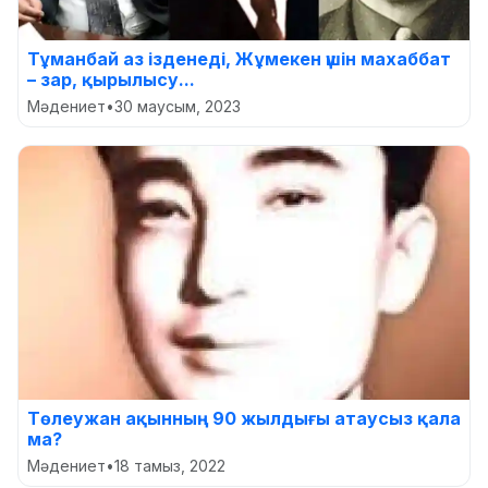
Тұманбай аз ізденеді, Жұмекен үшін махаббат
– зар, қырылысу...
Мәдениет
•
30 маусым, 2023
Төлеужан ақынның 90 жылдығы атаусыз қала
ма?
Мәдениет
•
18 тамыз, 2022