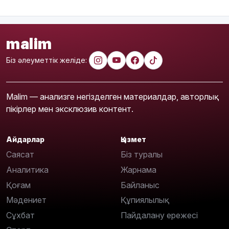
malim
Біз әлеуметтік желіде:
Malim — анализге негізделген материалдар, авторлық
пікірлер мен эксклюзив контент.
Айдарлар
Қызмет
Саясат
Біз туралы
Аналитика
Жарнама
Қоғам
Байланыс
Мәдениет
Құпиялылық
Сұхбат
Пайдалану ережесі