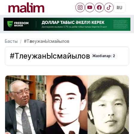
RU
Басты
#ТөлеужанЫсмайылов
#ТөлеужанЫсмайылов
Жазбалар: 2