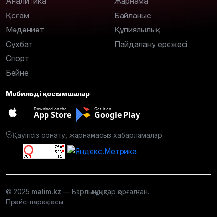
Аналитика
Жарнама
Қоғам
Байланыс
Мәдениет
Құпиялылық
Сұхбат
Пайдалану ережесі
Спорт
Бейне
Мобильді қосымшалар
Download on the
Get it on
App Store
Google Play
Қауіпсіз орнату, жарнамасыз хабарламалар.
© 2025
malim.kz
— Барлық құқықтар қорғалған.
Прайс-парақшасы