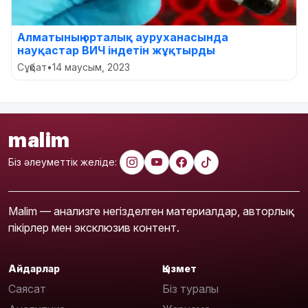
Алматының орталық ауруханасында
науқастар ВИЧ індетін жұқтырды
Сұқбат
•
14 маусым, 2023
malim
Біз әлеуметтік желіде:
Malim — анализге негізделген материалдар, авторлық
пікірлер мен эксклюзив контент.
Айдарлар
Қызмет
Саясат
Біз туралы