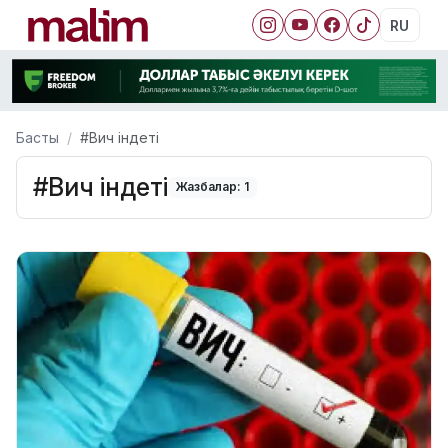
RU
Басты
#Вич індеті
#Вич індеті
Жазбалар: 1