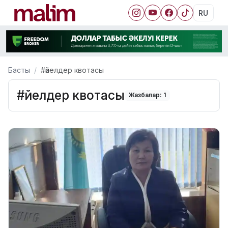
RU
Басты
#әйелдер квотасы
#әйелдер квотасы
Жазбалар: 1