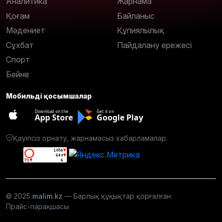
Аналитика
Жарнама
Қоғам
Байланыс
Мәдениет
Құпиялылық
Сұхбат
Пайдалану ережесі
Спорт
Бейне
Мобильді қосымшалар
Download on the
Get it on
App Store
Google Play
Қауіпсіз орнату, жарнамасыз хабарламалар.
© 2025
malim.kz
— Барлық құқықтар қорғалған.
Прайс-парақшасы