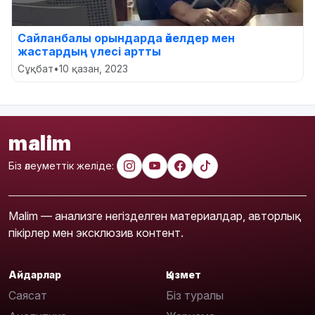
Сайланбалы орындарда әйелдер мен
жастардың үлесі артты
Сұқбат
•
10 қазан, 2023
malim
Біз әлеуметтік желіде:
Malim — анализге негізделген материалдар, авторлық
пікірлер мен эксклюзив контент.
Айдарлар
Қызмет
Саясат
Біз туралы