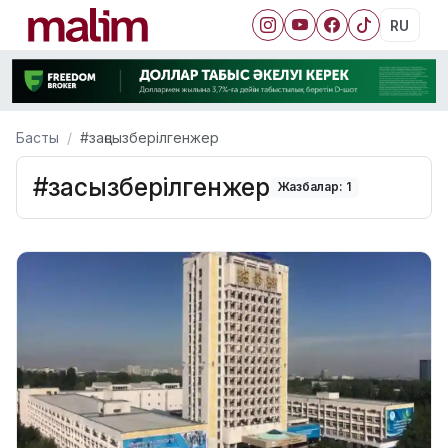
RU
Басты
#заңсызберілгенжер
#заңсызберілгенжер
Жазбалар: 1