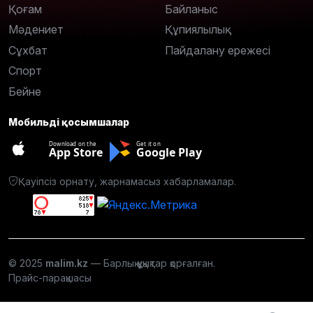
Қоғам
Байланыс
Мәдениет
Құпиялылық
Сұхбат
Пайдалану ережесі
Спорт
Бейне
Мобильді қосымшалар
Download on the
Get it on
App Store
Google Play
Қауіпсіз орнату, жарнамасыз хабарламалар.
© 2025
malim.kz
— Барлық құқықтар қорғалған.
Прайс-парақшасы