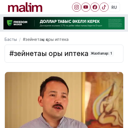
RU
Басты
#зейнетақы қоры иптека
#зейнетақы қоры иптека
Жазбалар: 1