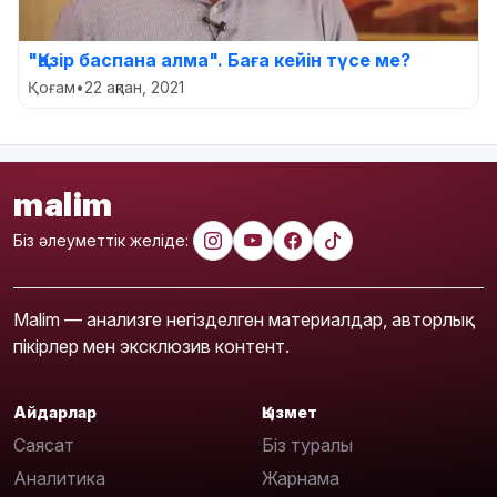
"Қазір баспана алма". Баға кейін түсе ме?
Қоғам
•
22 ақпан, 2021
malim
Біз әлеуметтік желіде:
Malim — анализге негізделген материалдар, авторлық
пікірлер мен эксклюзив контент.
Айдарлар
Қызмет
Саясат
Біз туралы
Аналитика
Жарнама