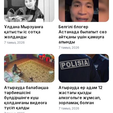
Ұлдана Мырзуанға
Белгілі блогер
қатысты іс сотқа
Астанада былапыт сөз
жолданды
айтқаны үшін қамауға
алынды
7 тамыз, 2026
7 тамыз, 2026
Атырауда балабақша
Атырауда ер адам 12
тәрбиешісінің
жастағы қызды
бүлдіршінге күш
алкогольге жұмсап,
қолданғаны видеоға
зорламақ болған
түсіп қалды
7 тамыз, 2026