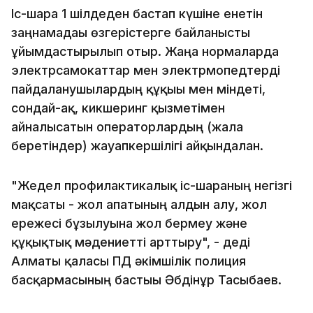
Іс-шара 1 шілдеден бастап күшіне енетін
заңнамадағы өзгерістерге байланысты
ұйымдастырылып отыр. Жаңа нормаларда
электрсамокаттар мен электрмопедтерді
пайдаланушылардың құқығы мен міндеті,
сондай-ақ, кикшеринг қызметімен
айналысатын операторлардың (жалға
беретіндер) жауапкершілігі айқындалған.
"Жедел профилактикалық іс-шараның негізгі
мақсаты - жол апатының алдын алу, жол
ережесі бұзылуына жол бермеу және
құқықтық мәдениетті арттыру", - деді
Алматы қаласы ПД әкімшілік полиция
басқармасының бастығы Әбдінұр Тасыбаев.