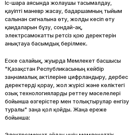
Іс-шара аясында жолаушы тасымалдау,
қауіпті маневр жасау, бағдаршамның тыйым
салынған сигналына өту, жолды кесіп өту
қағидаларын бұзу, сондай-ақ,
электрсамокатты ретсіз қою деректерін
анықтауға басымдық берілмек.
Еске салайық, жуырда Мемлекет басшысы
"Қазақстан Республикасының кейбір
заңнамалық актілеріне цифрландыру, дербес
деректерді қорғау, жол жүрісі және көліктегі
озық технологияларды реттеу мәселелері
бойынша өзгерістер мен толықтырулар енгізу
туралы" заңға қол қойды. Жаңа ереже
бойынша:
Электрсамокат айдау үшін мемлекеттік