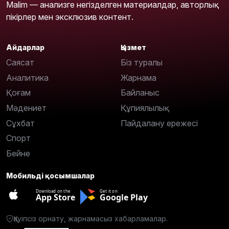
Malim — анализге негізделген материалдар, авторлық
пікірлер мен эксклюзив контент.
Айдарлар
Қызмет
Саясат
Біз туралы
Аналитика
Жарнама
Қоғам
Байланыс
Мәдениет
Құпиялылық
Сұхбат
Пайдалану ережесі
Спорт
Бейне
Мобильді қосымшалар
Download on the
Get it on
App Store
Google Play
Қауіпсіз орнату, жарнамасыз хабарламалар.