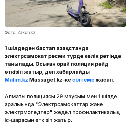
Фото: Zakon.kz
1 шілдеден бастап Қазақстанда
электрсамокат ресми түрде көлік ретінде
танылады. Осыған орай полиция рейд
өткізіп жатыр, деп хабарлайды
Malim.kz
Massaget.kz-ке
сілтеме
жасап.
Алматы полициясы 29 маусым мен 1 шілде
аралығында "Электрсамокаттар және
электрмопедтер" жедел профилактикалық
іс-шарасын өткізіп жатыр.