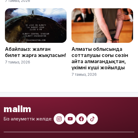
7 тамыз, 2026
Абайлаңыз: жалған
Алматы облысында
билет жарға жықпасын!
сотталушы соңғы сөзін
айта алмағандықтан,
7 тамыз, 2026
үкімнің күші жойылды
7 тамыз, 2026
malim
Біз әлеуметтік желіде: