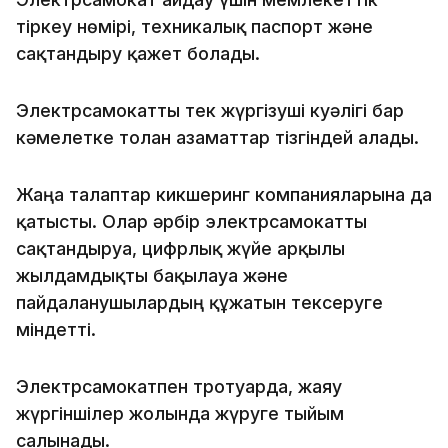
тіркеу нөмірі, техникалық паспорт және
сақтандыру қажет болады.
Электрсамокатты тек жүргізуші куәлігі бар
кәмелетке толған азаматтар тізгіндей алады.
Жаңа талаптар кикшеринг компанияларына да
қатысты. Олар әрбір электрсамокатты
сақтандыруға, цифрлық жүйе арқылы
жылдамдықты бақылауға және
пайдаланушылардың құжатын тексеруге
міндетті.
Электрсамокатпен тротуарда, жаяу
жүргіншілер жолында жүруге тыйым
салынады.