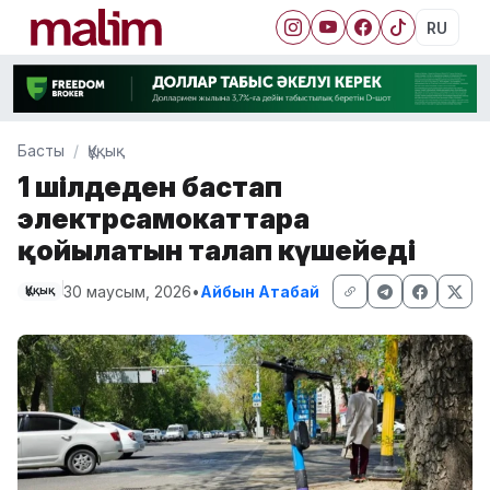
RU
Басты
Құқық
1 шілдеден бастап
электрсамокаттарға
қойылатын талап күшейеді
30 маусым, 2026
•
Айбын Атабай
Құқық