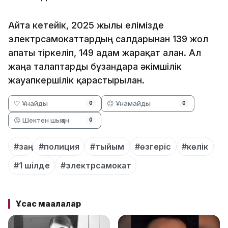
Айта кетейік, 2025 жылы елімізде
электрсамокаттардың салдарынан 139 жол
апаты тіркеліп, 149 адам жарақат алған. Ал
жаңа талаптарды бұзғандарға әкімшілік
жауапкершілік қарастырылған.
🤍 Ұнайды
😞 Ұнамайды
0
0
😡 Шектен шыққан
0
#заң
#полиция
#тыйым
#өзгеріс
#көлік
#1 шілде
#электрсамокат
Ұқсас мақалалар