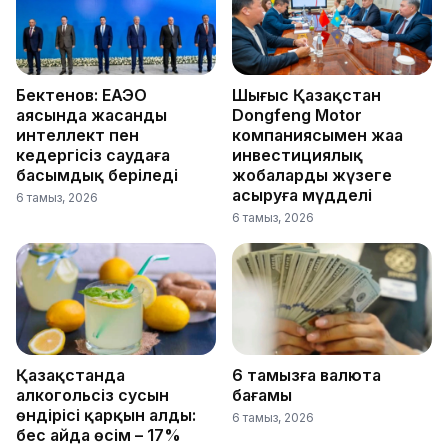
Бектенов: ЕАЭО
Шығыс Қазақстан
аясында жасанды
Dongfeng Motor
интеллект пен
компаниясымен жаңа
кедергісіз саудаға
инвестициялық
басымдық беріледі
жобаларды жүзеге
асыруға мүдделі
6 тамыз, 2026
6 тамыз, 2026
Қазақстанда
6 тамызға валюта
алкогольсіз сусын
бағамы
өндірісі қарқын алды:
6 тамыз, 2026
бес айда өсім – 17%