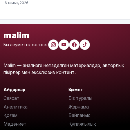
6 тамыз, 2026
malim
Біз әлеуметтік желіде:
Malim — анализге негізделген материалдар, авторлық
пікірлер мен эксклюзив контент.
Айдарлар
Қызмет
Саясат
Біз туралы
Аналитика
Жарнама
Қоғам
Байланыс
Мәдениет
Құпиялылық