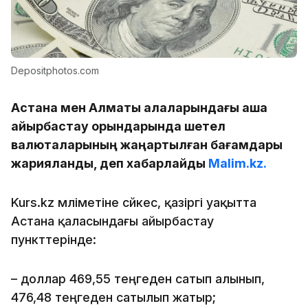
Depositphotos.com
Астана мен Алматы қалаларындағы ақша
айырбастау орындарында шетел
валюталарының жаңартылған бағамдары
жарияланды, деп хабарлайды
Malim.kz.
Kurs.kz мәліметіне сәйкес, қазіргі уақытта
Астана қаласындағы айырбастау
пункттерінде:
– доллар 469,55 теңгеден сатып алынып,
476,48 теңгеден сатылып жатыр;