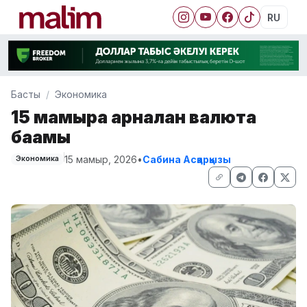
RU
Басты
Экономика
15 мамырға арналған валюта
бағамы
15 мамыр, 2026
•
Сабина Асқарқызы
Экономика