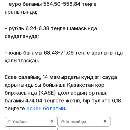
– еуро бағамы 554,50-558,84 теңге
аралығында;
– рубль 6,24-6,38 теңге шамасында
саудалануда;
– юань бағамы 68,43-71,09 теңге аралығында
қалыптасқан.
Еске салайық, 14 мамырдағы күндізгі сауда
қорытындысы бойынша Қазақстан қор
биржасында (KASE) доллардың орташа
бағамы 474,04 теңгеге жетіп, бір тәулікте 6,18
теңгеге
өскен болатын
.
🤍 Ұнайды
😞 Ұнамайды
0
0