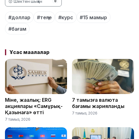
😡 Шектен шыққан
0
#доллар
#теңге
#курс
#15 мамыр
#бағам
Ұқсас мақалалар
Міне, жаңалық: ERG
7 тамызға валюта
акциялары «Самұрық-
бағамы жарияланды
Қазынаға» өтті
7 тамыз, 2026
7 тамыз, 2026