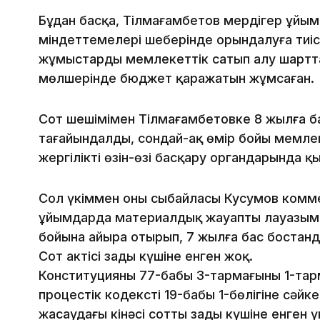
Бұдан басқа, Тілмағамбетов мердігер ұйымд
міндеттемелері шеңберінде орындалуға тиіс
жұмыстарды мемлекеттік сатып алу шартта
мөлшерінде бюджет қаражатын жұмсаған.
Сот шешімімен Тілмағамбетовке 8 жылға б
тағайындалды, сондай-ақ өмір бойы мемле
жергілікті өзін-өзі басқару органдарында 
Сол үкіммен оның сыбайласы Кусумов ком
ұйымдарда материалдық жауапты лауазымд
бойына айыра отырып, 7 жылға бас бостан
Сот актісі заңды күшіне енген жоқ.
Конституцияның 77-бабы 3-тармағының 1-т
процестік кодекстің 19-бабы 1-бөлігіне сә
жасаудағы кінәсі соттың заңды күшіне енген 