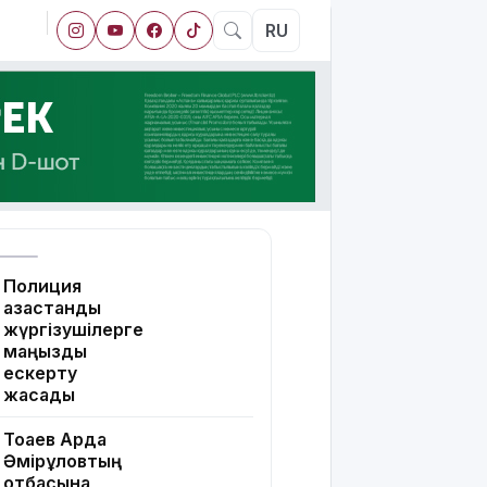
RU
Полиция
қазақстандық
жүргізушілерге
маңызды
ескерту
жасады
Тоқаев Ардақ
Әмірқұловтың
отбасына