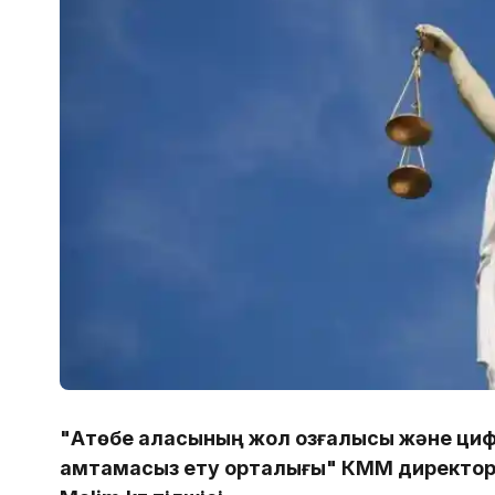
"Ақтөбе қаласының жол қозғалысы және цифр
қамтамасыз ету орталығы" КММ директор