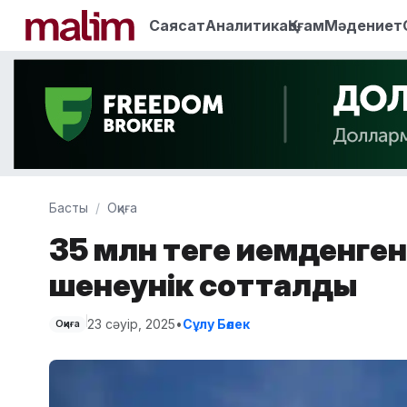
Саясат
Аналитика
Қоғам
Мәдениет
Басты
Оқиға
35 млн теңге иемденге
шенеунік сотталды
23 сәуір, 2025
•
Сұлу Бөлек
Оқиға