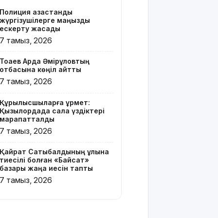
бар жейде
Полиция қазақстандық
киген
жүргізушілерге маңызды
жолаушы
ескерту жасады
қызу талқыға
7 тамыз, 2026
түсті
Тоқаев Ардақ Әмірқұловтың
Президент
отбасына көңіл айтты
Солтүстік
7 тамыз, 2026
Қазақстан
облысының
Құрылысшыларға құрмет:
90
Қызылордада сала үздіктері
жылдығымен
марапатталды
құттықтады
7 тамыз, 2026
Телефон
Қайрат Сатыбалдының ұлына
алаяқтығының
тиесілі болған «Байсат»
жаңа түрі
базары жаңа иесін тапты
туралы
7 тамыз, 2026
ескерту
жасалды
Қазақстандағы