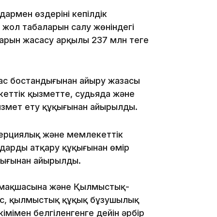
армен өздерінің кепілдік
16:34
 жол таңбаларын салу жөніндегі
рын жасасу арқылы 237 млн теңге
ас бостандығынан айыру жазасы
16:33
кеттік қызметте, судьяда және
қызмет ету құқығынан айырылды.
мерциялық және мемлекеттік
16:01
арды атқару құқығынан өмір
дығынан айырылды.
армақшасына және Қылмыстық-
йкес, қылмыстық құқық бұзушылық
үкімімен белгіленгенге дейін әрбір
15:33