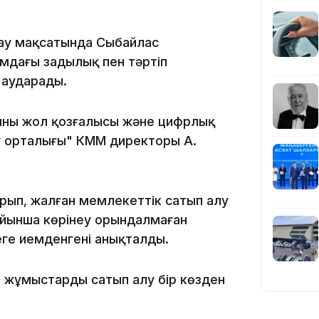
19:39
ау мақсатында Сыбайлас
мдағы заңдылық пен тәртіп
 аударады.
ының жол қозғалысы және цифрлық
18:45
ту орталығы" КММ директоры А.
ырып, жалған мемлекеттік сатып алу
ойынша көрінеу орындалмаған
ңге иемденгені анықталды.
17:34
, жұмыстарды сатып алу бір көзден