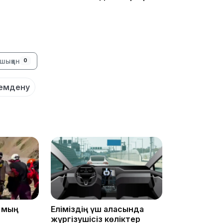
15:04
шыққан
0
емдену
14:10
5 мың
Еліміздің үш қаласында
жүргізушісіз көліктер
13:14