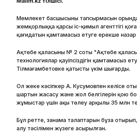
Malim.kz тілшісі.
Мемлекет басшысының тапсырмасын орынд
жемқорлыққа қарсы іс-қимыл агенттігі қоға
қағидатын қамтамасыз етуге ерекше назар
Ақтөбе қаласының № 2 соты "Ақтөбе қалас
технологиялар қауіпсіздігін қамтамасыз е
Тілмағамбетовке қатысты үкім шығарды.
Ол жеке кәсіпкер А. Кусумовпен келісе от
шартын жасасу және жол белгілерін қою б
жұмыстар үшін ақы төлеу арқылы 35 млн те
Бұл ретте, заңнама талаптарын бұза отырып
алу тәсілімен жүзеге асырылған.