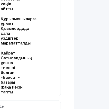
көңіл
айтты
Құрылысшыларға
құрмет:
Қызылордада
сала
үздіктері
марапатталды
Қайрат
Сатыбалдының
ұлына
тиесілі
болған
«Байсат»
базары
жаңа иесін
тапты
Қарағандада
лды
Z белгісі