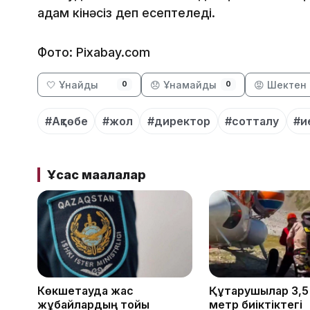
адам кінәсіз деп есептеледі.
Фото: Pixabay.com
🤍 Ұнайды
😞 Ұнамайды
😡 Шектен 
0
0
#Ақтөбе
#жол
#директор
#сотталу
#и
Ұқсас мақалалар
Көкшетауда жас
Құтқарушылар 3,
жұбайлардың тойы
метр биіктіктегі