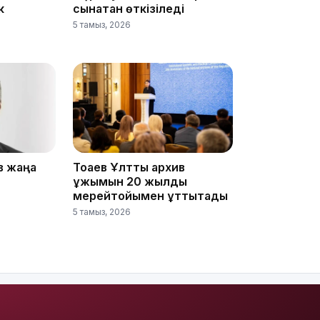
к
сынақтан өткізіледі
5 тамыз, 2026
13:08
в жаңа
Тоқаев Ұлттық архив
ұжымын 20 жылдық
мерейтойымен құттықтады
5 тамыз, 2026
12:35