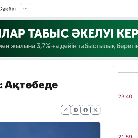
Сұқбат
н: Ақтөбеде
23:40
21:59