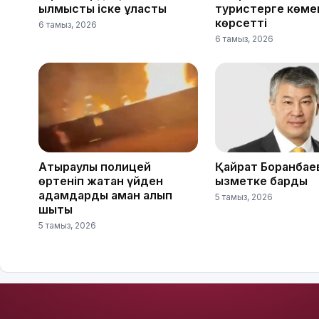
қылмыстық іске ұласты
туристерге көме
көрсетті
6 тамыз, 2026
6 тамыз, 2026
Атыраулық полицей
Қайрат Боранбае
өртеніп жатқан үйден
қызметке барды
адамдарды аман алып
5 тамыз, 2026
шықты
5 тамыз, 2026