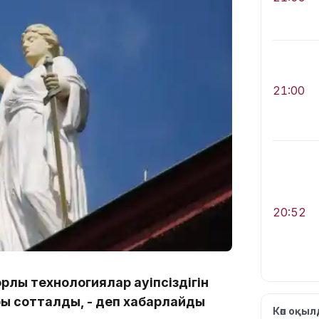
21:00
20:52
лық технологиялар қауіпсіздігін
ы сотталды, - деп хабарлайды
Көп оқы