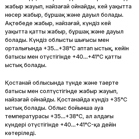
жаңбыр жауып, найзағай ойнайды, кей уақытта
нөсер жаңбыр, бұршақ және дауыл болады.
Ақтөбеде жаңбыр, найзағай, күндіз кей
уақытта қатты жаңбыр, бұршақ және дауыл
болады. Күндіз облыстың шығысы мен
орталығында +35…+38°C аптап ыстық, кейін
батысы мен оңтүстігінде +40…+41°C қатты
ыстық болады.
Қостанай облысында түнде және таңертең
батысы мен солтүстігінде жаңбыр жауып,
найзағай ойнайды. Қостанайда күндіз +35°C
ыстық болады. Облыс бойынша ауа
температурасы +35…+38°C, ал алдағы
күндері оңтүстігінде +40…+41°C-қа дейін
көтеріледі.