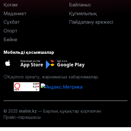
Қоғам
Байланыс
Мәдениет
Құпиялылық
Сұхбат
Пайдалану ережесі
Спорт
Бейне
Мобильді қосымшалар
Download on the
Get it on
App Store
Google Play
Қауіпсіз орнату, жарнамасыз хабарламалар.
© 2025
malim.kz
— Барлық құқықтар қорғалған.
Прайс-парақшасы