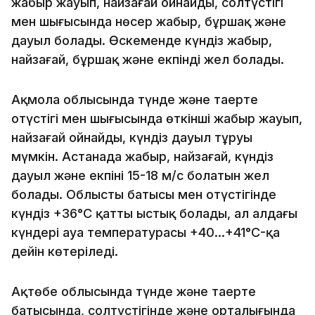
жаңбыр жауып, найзағай ойнайды, солтүстігі
мен шығысында нөсер жаңбыр, бұршақ және
дауыл болады. Өскеменде күндіз жаңбыр,
найзағай, бұршақ және екпінді жел болады.
Ақмола облысында түнде және таңертең
оңтүстігі мен шығысында өткінші жаңбыр жауып,
найзағай ойнайды, күндіз дауыл тұруы
мүмкін. Астанада жаңбыр, найзағай, күндіз
дауыл және екпіні 15-18 м/с болатын жел
болады. Облыстың батысы мен оңтүстігінде
күндіз +36°C қатты ыстық болады, ал алдағы
күндері ауа температурасы +40…+41°C-қа
дейін көтеріледі.
Ақтөбе облысында түнде және таңертең
батысында, солтүстігінде және орталығында