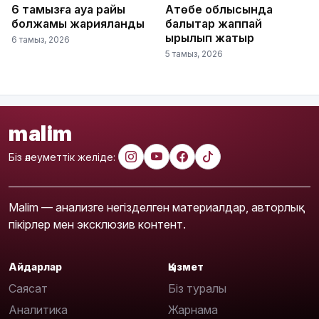
6 тамызға ауа райы
Ақтөбе облысында
болжамы жарияланды
балықтар жаппай
қырылып жатыр
6 тамыз, 2026
5 тамыз, 2026
malim
Біз әлеуметтік желіде:
Malim — анализге негізделген материалдар, авторлық
пікірлер мен эксклюзив контент.
Айдарлар
Қызмет
Саясат
Біз туралы
Аналитика
Жарнама