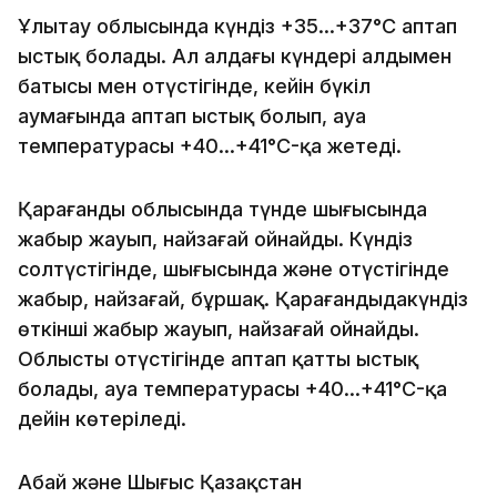
Ұлытау облысында күндіз +35…+37°C аптап
ыстық болады. Ал алдағы күндері алдымен
батысы мен оңтүстігінде, кейін бүкіл
аумағында аптап ыстық болып, ауа
температурасы +40…+41°C-қа жетеді.
Қарағанды облысында түнде шығысында
жаңбыр жауып, найзағай ойнайды. Күндіз
солтүстігінде, шығысында және оңтүстігінде
жаңбыр, найзағай, бұршақ. Қарағандыдакүндіз
өткінші жаңбыр жауып, найзағай ойнайды.
Облыстың оңтүстігінде аптап қатты ыстық
болады, ауа температурасы +40…+41°C-қа
дейін көтеріледі.
Абай және Шығыс Қазақстан