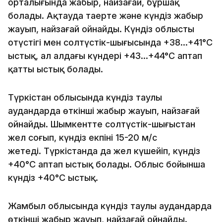
орталығында жаңбыр, найзағай, бұршақ
болады. Ақтауда таңертең және күндіз жаңбыр
жауып, найзағай ойнайды. Күндіз облыстың
оңтүстігі мен солтүстік-шығысында +38…+41°C
ыстық, ал алдағы күндері +43…+44°C аптап
қатты ыстық болады.
Түркістан облысында күндіз таулы
аудандарда өткінші жаңбыр жауып, найзағай
ойнайды. Шымкентте солтүстік-шығыстан
жел соғып, күндіз екпіні 15-20 м/с
жетеді. Түркістанда да жел күшейіп, күндіз
+40°C аптап ыстық болады. Облыс бойынша
күндіз +40°C ыстық.
Жамбыл облысында күндіз таулы аудандарда
өткінші жаңбыр жауып, найзағай ойнайды.