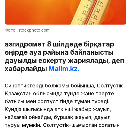
Фото: istockphoto.com
Қазгидромет 8 шілдеде бірқатар
өңірде ауа райына байланысты
дауылды ескерту жариялады, деп
хабарлайды
Malim.kz.
Синоптиктердің болжамы бойынша, Солтүстік
Қазақстан облысында түнде және таңертең
батысы мен солтүстігінде тұман түседі.
Күндіз шығысында өткінші жаңбыр жауып,
найзағай ойнайды, бұршақ жауып, дауыл
тұруы мүмкін. Солтүстік-шығыстан соғатын