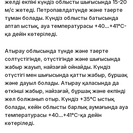
желдің екпіні күндіз облыстың шығысында 15-20
м/с жетеді. Петропавлдатүнде және таңертең
тұман болады. Күндіз облыстың батысында
аптап ыстық, ауа температурасы +40…+41°C-
қа дейін көтеріледі.
Атырау облысында түнде және таңертең
солтүстігінде, оңтүстігінде және шығысында
жаңбыр жауып, найзағай ойнайды. Күндіз
оңтүстігі мен шығысында қатты жаңбыр, бұршақ
және дауыл болады. Атырау қаласында да
өткінші жаңбыр, найзағай, бұршақ және екпінді
жел болжанып отыр. Күндіз +35°C ыстық
болады, кейін облыстың барлық аумағында ауа
температурасы +40…+41°C-қа дейін
көтеріледі.