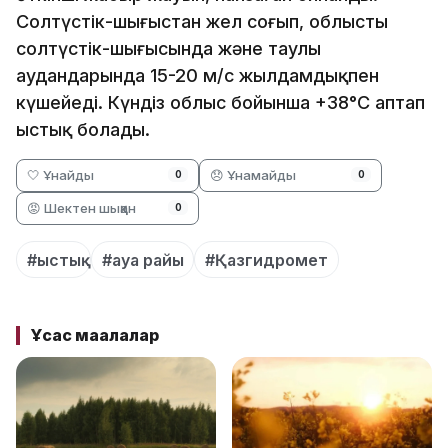
Солтүстік-шығыстан жел соғып, облыстың
солтүстік-шығысында және таулы
аудандарында 15-20 м/с жылдамдықпен
күшейеді. Күндіз облыс бойынша +38°C аптап
ыстық болады.
🤍 Ұнайды
😞 Ұнамайды
0
0
😡 Шектен шыққан
0
#ыстық
#ауа райы
#Қазгидромет
Ұқсас мақалалар