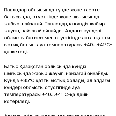
Павлодар облысында түнде және таңертең
батысында, оңтүстігінде және шығысында
жаңбыр, найзағай. Павлодарда күндіз жаңбыр
жауып, найзағай ойнайды. Алдағы күндері
облыстың батысы мен оңтүстігінде аптап қатты
ыстық болып, ауа температурасы +40…+41°C-
қа жетеді.
Батыс Қазақстан облысында күндіз
шығысында жаңбыр жауып, найзағай ойнайды.
Күндіз +35°C қатты ыстық болады, ал алдағы
күндері облыстың оңтүстігінде ауа
температурасы +40…+41°C-қа дейін
көтеріледі.