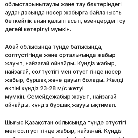
облыстарыныңтаулы және тау бөктеріндегі
аудандарында нөсер жаңбырға байланысты
беткейлік ағын қалыптасып, өзендердегі су
деңгейі көтерілуі мүмкін.
Абай облысында түнде батысында,
солтүстігінде және орталығында жаңбыр
жауып, найзағай ойнайды. Күндіз жаңбыр,
найзағай, солтүстігі мен оңтүстігінде нөсер
жаңбыр, бұршақ және дауыл болады. Желдің
екпіні күндіз 23-28 м/с жетуі
мүмкін. Семейдежаңбыр жауып, найзағай
ойнайды, күндіз бұршақ жаууы ықтимал.
Шығыс Қазақстан облысында түнде оңтүстігі
мен солтүстігінде жаңбыр, найзағай. Күндіз