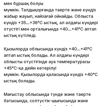
мен бұршақ болуы
мүмкін. Талдықорғанда таңертең және күндіз
жаңбыр жауып, найзағай ойнайды. Облыста
күндіз +35…+36°C ыстық, ал алдағы күндері
оңтүстігі мен орталығында +40…+41°C аптап
ыстық күтіледі.
Қызылорда облысында күндіз +40…+41°C
аптап ыстық болады. Ал алдағы күндері
облыстың оңтүстігінде ауа температурасы
+45°C-қа дейін көтерілуі
мүмкін. Қызылорда қаласында күндіз +40°C
ыстық болады.
Маңғыстау облысында түнде және таңертең
батысында, солтүстік-шығысында және