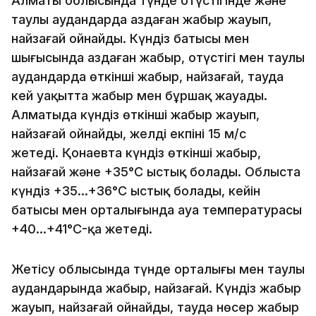
Алматы облысында түнде оңтүстігінде және
таулы аудандарда аздаған жаңбыр жауып,
найзағай ойнайды. Күндіз батысы мен
шығысында аздаған жаңбыр, оңтүстігі мен таулы
аудандарда өткінші жаңбыр, найзағай, тауда
кей уақытта жаңбыр мен бұршақ жауады.
Алматыда күндіз өткінші жаңбыр жауып,
найзағай ойнайды, желдің екпіні 15 м/с
жетеді. Қонаевта күндіз өткінші жаңбыр,
найзағай және +35°C ыстық болады. Облыста
күндіз +35…+36°C ыстық болады, кейін
батысы мен орталығында ауа температурасы
+40…+41°C-қа жетеді.
Жетісу облысында түнде орталығы мен таулы
аудандарында жаңбыр, найзағай. Күндіз жаңбыр
жауып, найзағай ойнайды, тауда нөсер жаңбыр