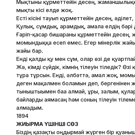
Мықтыны құрметтейін десең, жаманшылыққ
мықты кісі елде жоқ.
Есті кісіні тауып құрметтейін десең, әділет,
Қулық, сұмдық, арамдық, амалға елдің бәрі д
Ғаріп-қасар бишараны құрметтейін десең, ж
момындыққа есеп емес. Егер мінерлік жайы 
жайы бар.
Енді қалды қу мен сұм, олар өзі де қуартп
Жә, кімді сүйдік, кімнің тілеуін тіледік? Ө
тұра тұрсын. Енді, әлбәттә, амал жоқ, мом
деген мақалмен боламын деп, бергенінен ж
тыныштығымен баға алмай, ұры, залым, қул
байларды аямасаң һәм соның тілеуін тілем
алмадым.
1894
ЖИЫРМА ҮШІНШІ СӨЗ
Біздің қазақты оңдырмай жүрген бір қуаныш