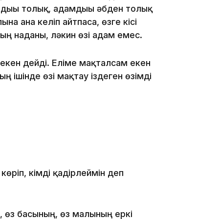
дығы толық, адамдығы әбден толық
ына ғана келіп айтпаса, өзге кісі
12:40
ың наданы, ләкин өзі адам емес.
екен дейді. Еліме мақталсам екен
ң ішінде өзі мақтау іздеген өзімді
12:13
көріп, кімді қадірлеймін деп
, өз басының, өз малының еркі
11:54