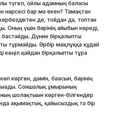
ылы түгел, ойлы адамның баласы
16:59
н нәрсесі бар ма екен? Тамақтан
 кербездіктен де, тойдан да, топтан
ды. Оның үшін бәрінің ғайыбын көреді,
ый бастайды. Дүние бірқалыпты
ты тұрмайды. Әрбір мақлұққа құдай
ді көңіл қайдан бірқалыпты тұра
15:55
өп көрген, дәмін, бағасын, бәрінің
шығады. Соншалық ғұмырының
ының шолақтығын көрген-білгендер
анда ақымақтық, қайғысыздық та бір
14:26