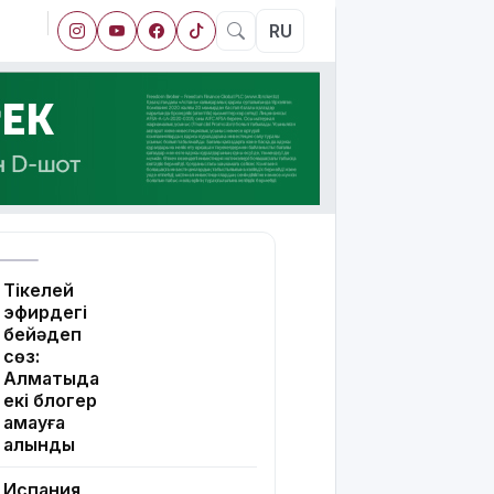
RU
Тікелей
эфирдегі
бейәдеп
сөз:
Алматыда
екі блогер
қамауға
алынды
Испания