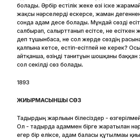
болады. Әрбір естілік жеке өзі іске жарама
жақсы нәрселерді ескерсе, жаман дегеннен
сонда адам десе болады. Мұндай сөзді есі
салбырап, салғырттанып есітсе, не есіткен 
деп тұшынбаса, не сол жерде сөздің расына 
қалпына кетсе, естіп-есітпей не керек? Ос
айтқанша, өзіңді танитұғын шошқаны баққан 
сол секілді сөз болады.
1893
ЖИЫРМАСЫНШЫ СӨЗ
Тағдырдың жарлығын білесіздер - өзгерілмейд
Ол - тағдырда адаммен бірге жаратылған нәр
егер бір еліксе, адам баласы құтылмағы қиы