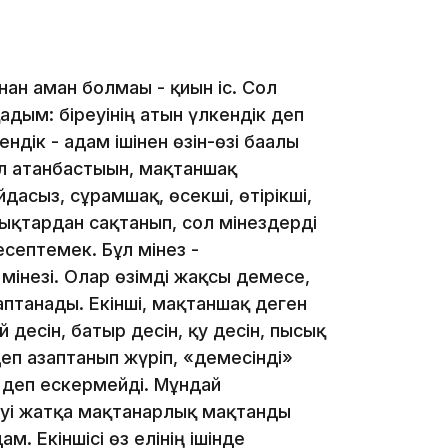
нан аман болмағы - қиын іс. Сол
қадым: біреуінің атын үлкендік деп
дік - адам ішінен өзін-өзі бағалы
іл атанбастығын, мақтаншақ
13:39
йдасыз, сұрамшақ, өсекші, өтірікші,
ықтардан сақтанып, сол мінездерді
есептемек. Бұл мінез -
інезі. Олар өзімді жақсы демесе,
аптанады. Екінші, мақтаншақ деген
й десін, батыр десін, қу десін, пысық
деп азаптанып жүріп, «демесінді»
13:00
н деп ескермейді. Мұндай
еуі жатқа мақтанарлық мақтанды
м. Екіншісі өз елінің ішінде