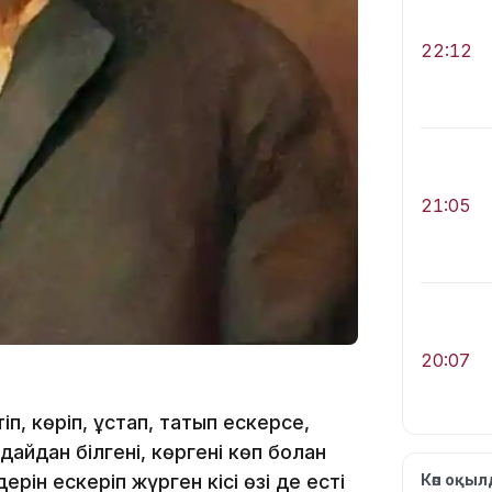
22:12
21:05
20:07
п, көріп, ұстап, татып ескерсе,
айдан білгені, көргені көп болған
ерін ескеріп жүрген кісі өзі де есті
Көп оқы