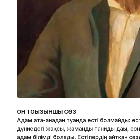
ОН ТОҒЫЗЫНШЫ СӨЗ
Адам ата-анадан туғанда есті болмайды: есті
дүниедегі жақсы, жаманды таниды дағы, сонд
адам білімді болады. Естілердің айтқан сөзд