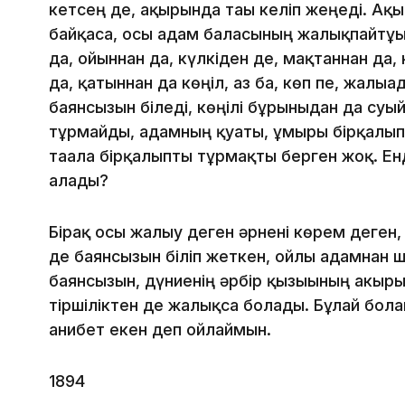
кетсең де, ақырында тағы келіп жеңеді. Ақ
байқаса, осы адам баласының жалықпайтұғы
да, ойыннан да, күлкіден де, мақтаннан да,
да, қатыннан да көңіл, аз ба, көп пе, жалыға
баянсызын біледі, көңілі бұрынғыдан да су
тұрмайды, адамның қуаты, ғұмыры бірқалып
тағала бірқалыпты тұрмақты берген жоқ. Ен
алады?
Бірақ осы жалығу деген әрнені көрем деген, к
де баянсызын біліп жеткен, ойлы адамнан 
баянсызын, дүниенің әрбір қызығының акыр
тіршіліктен де жалықса болады. Бұлай болғ
ғанибет екен деп ойлаймын.
1894