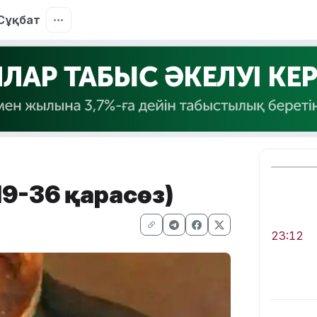
Сұқбат
19-36 қарасөз)
23:12