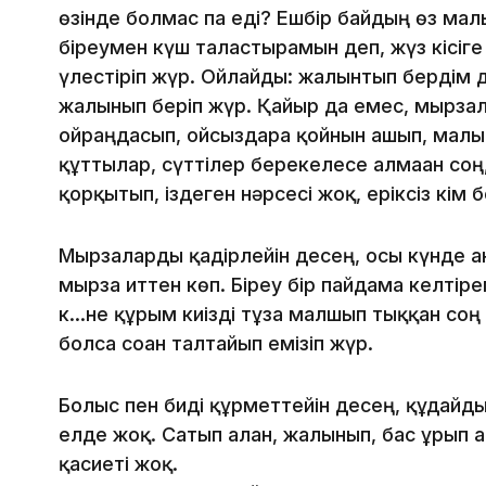
өзінде болмас па еді? Ешбір байдың өз малы
біреумен күш таластырамын деп, жүз кісіг
үлестіріп жүр. Ойлайды: жалынтып бердім д
жалынып беріп жүр. Қайыр да емес, мырзалы
ойраңдасып, ойсыздарға қойнын ашып, малы
құттылар, сүттілер берекелесе алмаған соң,
қорқытып, іздеген нәрсесі жоқ, еріксіз кім 
Мырзаларды қадірлейін десең, осы күнде а
мырза иттен көп. Біреу бір пайдама келтір
к...не құрым киізді тұзға малшып тыққан соң 
болса соған талтайып емізіп жүр.
Болыс пен биді құрметтейін десең, құдайды
елде жоқ. Сатып алған, жалынып, бас ұрып а
қасиеті жоқ.