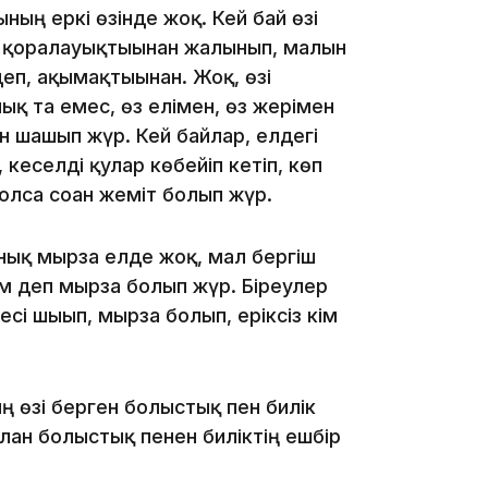
ның еркі өзінде жоқ. Кей бай өзі
е қорғалауықтығынан жалынып, малын
еп, ақымақтығынан. Жоқ, өзі
қ та емес, өз елімен, өз жерімен
н шашып жүр. Кей байлар, елдегі
 кеселді қулар көбейіп кетіп, көп
болса соған жеміт болып жүр.
10:56
нық мырза елде жоқ, мал бергіш
ем деп мырза болып жүр. Біреулер
есі шығып, мырза болып, еріксіз кім
09:36
ң өзі берген болыстық пен билік
лған болыстық пенен биліктің ешбір