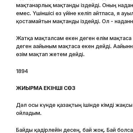
мақтанарлық мақтанды іздейді. Оның надан
емес. Үшіншісі өз үйіне келіп айтпаса, я ауыл
қостамайтын мақтанды іздейді. Ол - наданн
Жатқа мақталсам екен деген елім мақтаса 
деген ағайыным мақтаса екен дейді. Ағайынны
өзім мақтап жетем дейді.
1894
ЖИЫРМА ЕКІНШІ СӨЗ
Дәл осы күнде қазақтың ішінде кімді жақсы 
ойладым.
Байды қадірлейін десең, бай жоқ. Бай болса