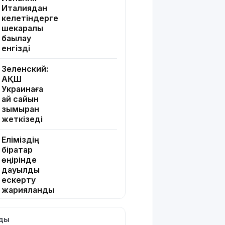
Италиядан
келетіндерге
шекаралық
бақылау
енгізді
Зеленский:
АҚШ
Украинаға
ай сайын
зымыран
жеткізеді
Еліміздің
бірқатар
өңірінде
дауылды
ескерту
жарияланды
Жапонияда
лды
жойқын