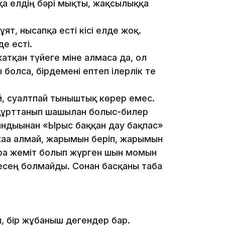
а елдің бәрі мықты, жақсылыққа
08:36
 ұят, нысапқа есті кісі елде жоқ.
е есті.
атқан түйеге міне алмаса да, ол
болса, бірдемені ептеп ілерлік те
23:40
ай, суалтпай тыныштық көрер емес.
зі құрттанып шашылған болыс-билер
ындығынан «Ырыс баққан дау бақпас»
аға алмай, жарымын беріп, жарымын
арға жеміт болып жүрген шын момын
21:59
есең болмайды. Сонан басқаны таба
21:00
, бір жұбаныш дегендер бар.