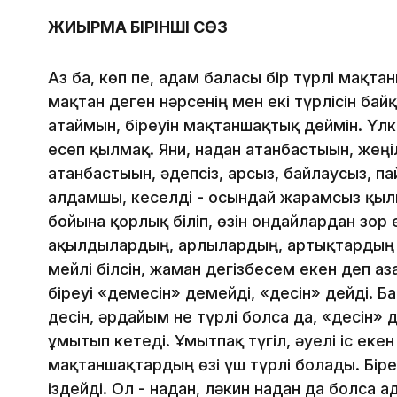
ЖИЫРМА БІРІНШІ СӨЗ
Аз ба, көп пе, адам баласы бір түрлі мақтан
мақтан деген нәрсенің мен екі түрлісін бай
атаймын, біреуін мақтаншақтық деймін. Үлкен
есеп қылмақ. Яғни, надан атанбастығын, жең
атанбастығын, әдепсіз, арсыз, байлаусыз, па
алдамшы, кеселді - осындай жарамсыз қыл
бойына қорлық біліп, өзін ондайлардан зор 
ақылдылардың, арлылардың, артықтардың м
мейлі білсін, жаман дегізбесем екен деп аз
біреуі «демесін» демейді, «десін» дейді. Ба
десін, әрдайым не түрлі болса да, «десін» 
ұмытып кетеді. Ұмытпақ түгіл, әуелі іс еке
мақтаншақтардың өзі үш түрлі болады. Бір
іздейді. Ол - надан, ләкин надан да болса ада