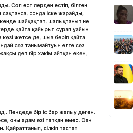
йды. Сол естілерден естіп, білген
18:58
 сақтанса, сонда іске жарайды,
ткенде шайқақтап, шалықтанып не
жерде қайта қайырып сұрап ұғайын
көзі жетсе де, шыға беріп қайта
ындай сөз танымайтұғын елге сөз
жақсы деп бір хакім айтқан екен,
17:57
17:10
і. Пендеде бір іс бар жалығу деген.
се, оны адам өзі тапқан емес. Оған
н. Қайраттанып, сілкіп тастап