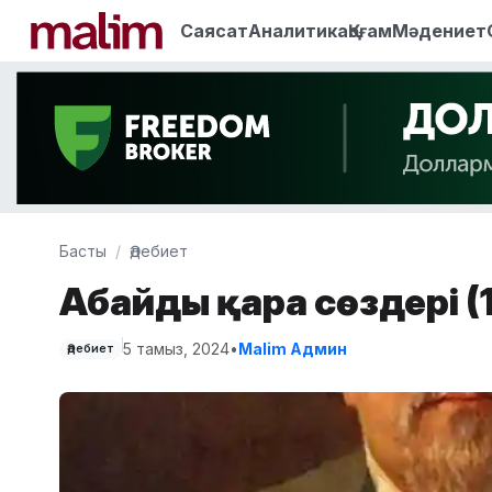
Саясат
Аналитика
Қоғам
Мәдениет
Басты
Әдебиет
Абайдың қара сөздері (
5 тамыз, 2024
•
Malim Админ
Әдебиет