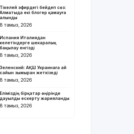
тайфун
Тікелей эфирдегі бейәдеп сөз:
соғып, 14
Алматыда екі блогер қамауға
мың
алынды
ғимарат
8 тамыз, 2026
жарықсыз
қалды
Испания Италиядан
келетіндерге шекаралық
БҚО-да ет
бақылау енгізді
өнімдері
8 тамыз, 2026
тексеріліп
жатыр
Зеленский: АҚШ Украинаға ай
сайын зымыран жеткізеді
Бельгия
8 тамыз, 2026
Королі
Филипп
Еліміздің бірқатар өңірінде
Қасым-
дауылды ескерту жарияланды
Жомарт
8 тамыз, 2026
Тоқаевқа
жауап хат
жолдады
БҚО-да