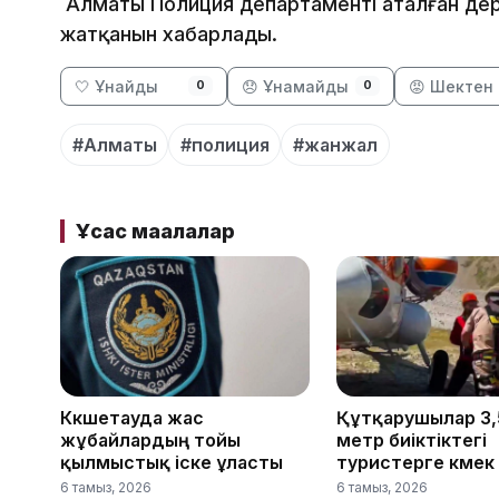
Алматы Полиция департаменті аталған дер
жатқанын хабарлады.
🤍 Ұнайды
😞 Ұнамайды
😡 Шектен 
0
0
#Алматы
#полиция
#жанжал
Ұқсас мақалалар
Көкшетауда жас
Құтқарушылар 3,
жұбайлардың тойы
метр биіктіктегі
қылмыстық іске ұласты
туристерге көмек 
6 тамыз, 2026
6 тамыз, 2026