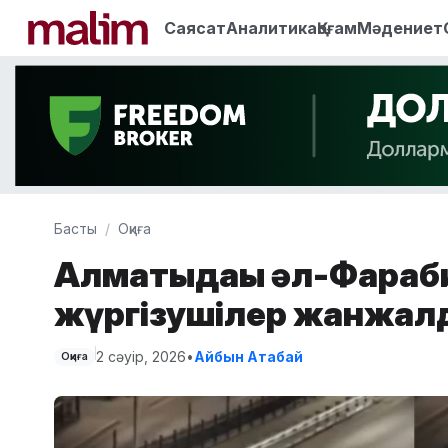
Саясат
Аналитика
Қоғам
Мәдениет
Басты
Оқиға
Алматыдағы әл-Фараб
жүргізушілер жанжал
2 сәуір, 2026
•
Айбын Атабай
Оқиға