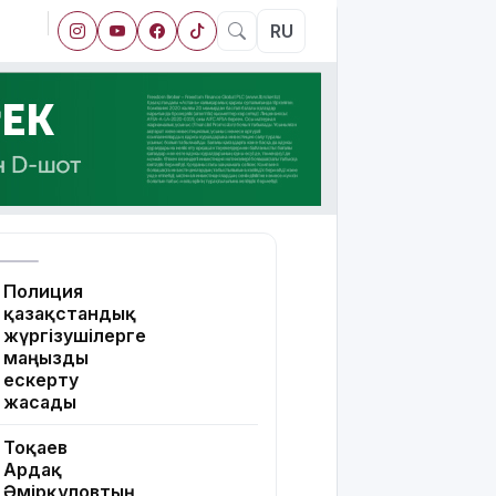
RU
Полиция
қазақстандық
жүргізушілерге
маңызды
ескерту
жасады
Тоқаев
Ардақ
Әмірқұловтың