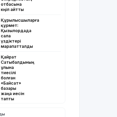
отбасына
көңіл айтты
Құрылысшыларға
құрмет:
Қызылордада
сала
үздіктері
марапатталды
Қайрат
Сатыбалдының
ұлына
тиесілі
болған
«Байсат»
базары
жаңа иесін
тапты
Қарағандада
лды
Z белгісі