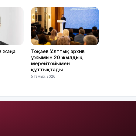
15:33
15:04
в жаңа
Тоқаев Ұлттық архив
ұжымын 20 жылдық
мерейтойымен
құттықтады
5 тамыз, 2026
14:10