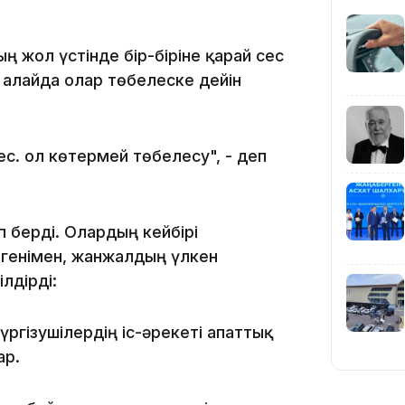
19:39
ың жол үстінде бір-біріне қарай сес
, алайда олар төбелеске дейін
. Қол көтермей төбелесу", - деп
18:45
 берді. Олардың кейбірі
генімен, жанжалдың үлкен
лдірді:
17:34
ргізушілердің іс-әрекеті апаттық
ар.