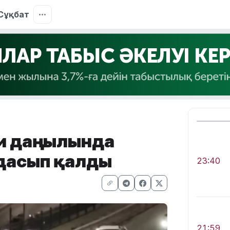
Сұқбат
и даңғылында
дасып қалды
23:40
21:59