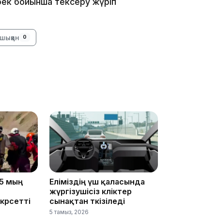
ек бойынша тексеру жүріп
16:34
шыққан
0
16:33
16:01
5 мың
Еліміздің үш қаласында
жүргізушісіз көліктер
көрсетті
сынақтан өткізіледі
5 тамыз, 2026