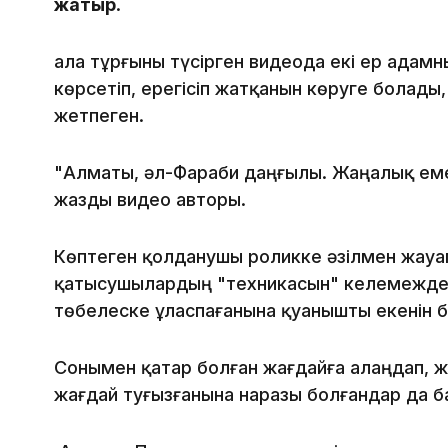
жатыр
.
Қала тұрғыны түсірген видеода екі ер адамн
көрсетіп, ерегісіп жатқанын көруге болады
жетпеген.
"Алматы, әл-Фараби даңғылы. Жаңалық емес
жазды видео авторы.
Көптеген қолданушы роликке әзілмен жауап
қатысушылардың "техникасын" келемежде
төбелеске ұласпағанына қуанышты екенін бі
Сонымен қатар болған жағдайға алаңдап, жү
жағдай туғызғанына наразы болғандар да б