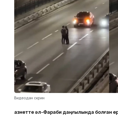
Видеодан скрин
Қазнетте әл-Фараби даңғылында болған 