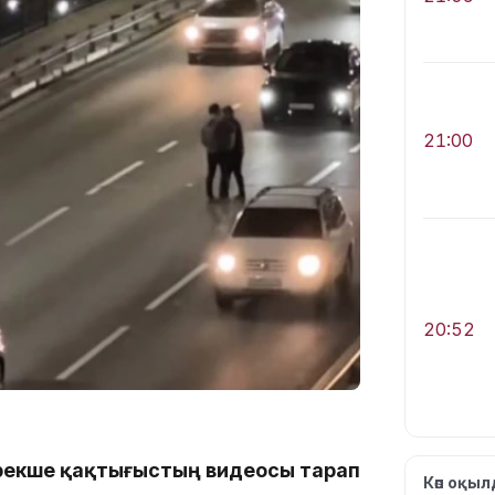
21:00
20:52
ерекше қақтығыстың видеосы тарап
Көп оқы