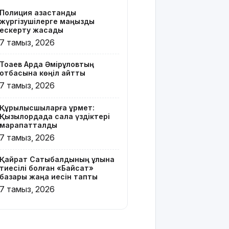
бар жейде
Полиция қазақстандық
киген
жүргізушілерге маңызды
жолаушы
ескерту жасады
қызу
7 тамыз, 2026
талқыға
түсті
Тоқаев Ардақ Әмірқұловтың
отбасына көңіл айтты
Президент
7 тамыз, 2026
Солтүстік
Қазақстан
Құрылысшыларға құрмет:
облысының
Қызылордада сала үздіктері
90
марапатталды
жылдығымен
7 тамыз, 2026
құттықтады
Қайрат Сатыбалдының ұлына
Телефон
тиесілі болған «Байсат»
алаяқтығының
базары жаңа иесін тапты
жаңа түрі
7 тамыз, 2026
туралы
ескерту
жасалды