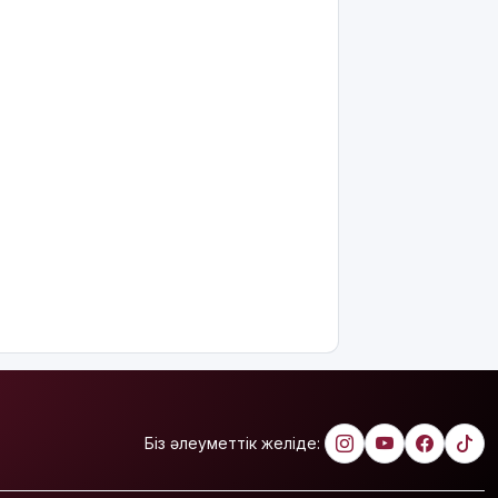
өшіруге
міндеттейтін
болып
жатыр
Грант
иегерлерінің
тізімі
шықты
Белгілі
блогер
Астанада
былапыт сөз
айтқаны
үшін
қамауға
алынды
Мектеп
Біз әлеуметтік желіде:
оқушылары
енді БЖБ
мен ТЖБ