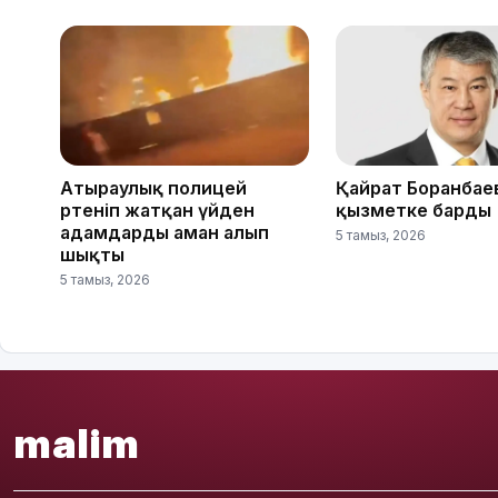
Атыраулық полицей
Қайрат Боранбае
өртеніп жатқан үйден
қызметке барды
адамдарды аман алып
5 тамыз, 2026
шықты
5 тамыз, 2026
malim