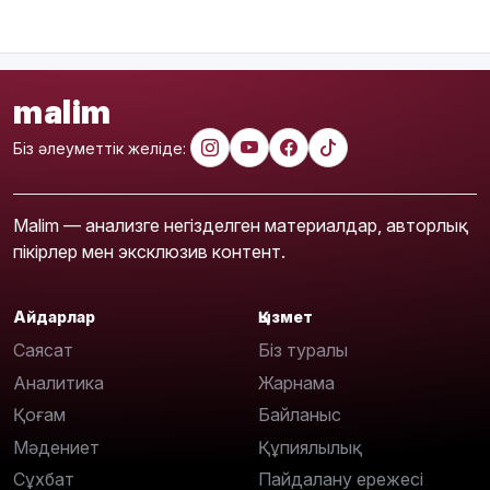
malim
Біз әлеуметтік желіде:
Malim — анализге негізделген материалдар, авторлық
пікірлер мен эксклюзив контент.
Айдарлар
Қызмет
Саясат
Біз туралы
Аналитика
Жарнама
Қоғам
Байланыс
Мәдениет
Құпиялылық
Сұхбат
Пайдалану ережесі