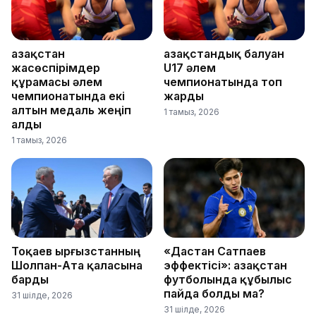
Қазақстан
Қазақстандық балуан
жасөспірімдер
U17 әлем
құрамасы әлем
чемпионатында топ
чемпионатында екі
жарды
алтын медаль жеңіп
1 тамыз, 2026
алды
1 тамыз, 2026
Тоқаев Қырғызстанның
«Дастан Сатпаев
Шолпан-Ата қаласына
эффектісі»: Қазақстан
барды
футболында құбылыс
пайда болды ма?
31 шілде, 2026
31 шілде, 2026