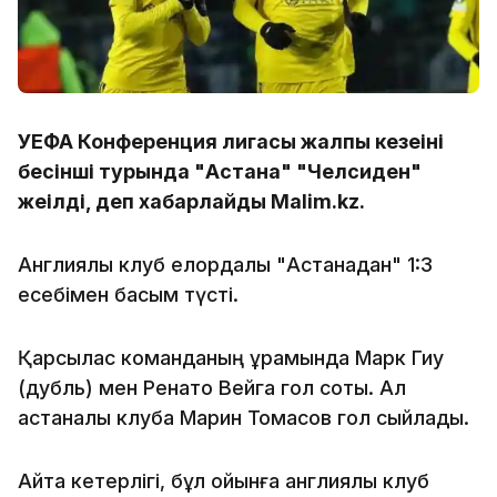
УЕФА Конференция лигасы жалпы кезеңінің
бесінші турында "Астана" "Челсиден"
жеңілді, деп хабарлайды Malim.kz.
Англиялық клуб елордалық "Астанадан" 1:3
есебімен басым түсті.
Қарсылас команданың құрамында Марк Гиу
(дубль) мен Ренато Вейга гол соқты. Ал
астаналық клубқа Марин Томасов гол сыйлады.
Айта кетерлігі, бұл ойынға англиялық клуб