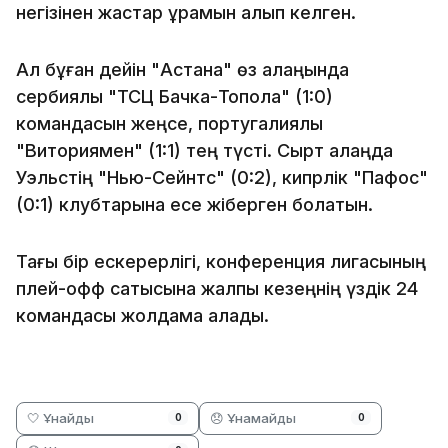
негізінен жастар құрамын алып келген.
Ал бұған дейін "Астана" өз алаңында
сербиялық "ТСЦ Бачка-Топола" (1:0)
командасын жеңсе, португалиялық
"Виториямен" (1:1) тең түсті. Сырт алаңда
Уэльстің "Нью-Сейнтс" (0:2), кипрлік "Пафос"
(0:1) клубтарына есе жіберген болатын.
Тағы бір ескерерлігі, конференция лигасының
плей-офф сатысына жалпы кезеңнің үздік 24
командасы жолдама алады.
🤍 Ұнайды
😞 Ұнамайды
0
0