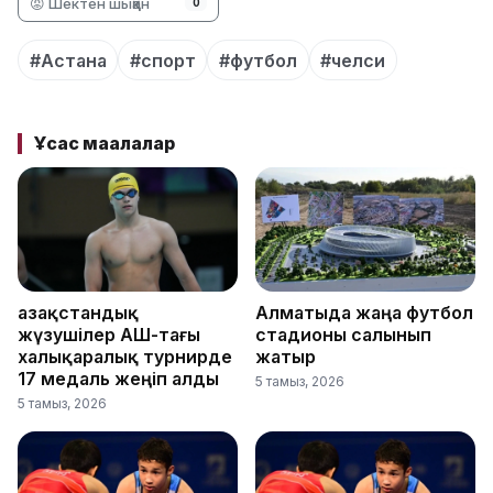
😡 Шектен шыққан
0
#Астана
#спорт
#футбол
#челси
Ұқсас мақалалар
Қазақстандық
Алматыда жаңа футбол
жүзушілер АҚШ-тағы
стадионы салынып
халықаралық турнирде
жатыр
17 медаль жеңіп алды
5 тамыз, 2026
5 тамыз, 2026