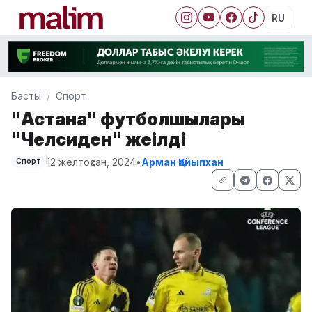
RU
Басты
Спорт
"Астана" футболшылары
"Челсиден" жеңілді
12 желтоқсан, 2024
•
Арман Қайыпхан
Спорт