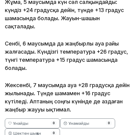
Жұма, 5 маусымда күн сәл салқындайды:
күндіз +24 градусқа дейін, түнде +13 градус
шамасында болады. Жауын-шашын
сақталады.
Сенбі, 6 маусымда да жаңбырлы ауа райы
жалғасады. Күндізгі температура +26 градус,
түнгі температура +15 градус шамасында
болады.
Жексенбі, 7 маусымда ауа +28 градусқа дейін
жылынады. Түнде шамамен +16 градус
күтіледі. Аптаның соңғы күнінде де аздаған
жаңбыр жаууы ықтимал.
🤍 Ұнайды
😞 Ұнамайды
0
0
😡 Шектен шыққан
0