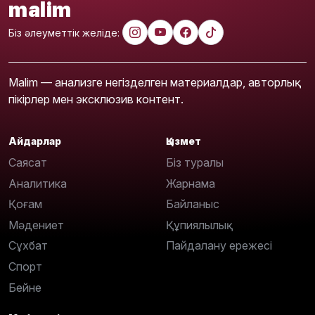
malim
Біз әлеуметтік желіде:
Malim — анализге негізделген материалдар, авторлық
пікірлер мен эксклюзив контент.
Айдарлар
Қызмет
Саясат
Біз туралы
Аналитика
Жарнама
Қоғам
Байланыс
Мәдениет
Құпиялылық
Сұхбат
Пайдалану ережесі
Спорт
Бейне