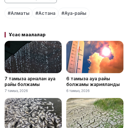
#Алматы
#Астана
#Ауа-райы
Ұқсас мақалалар
7 тамызға арналған ауа
6 тамызға ауа райы
райы болжамы
болжамы жарияланды
7 тамыз, 2026
6 тамыз, 2026