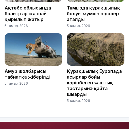
Ақтөбе облысында
Тамызда құрғақшылық
балықтар жаппай
болуы мүмкін өңірлер
қырылып жатыр
аталды
5 тамыз, 2026
5 тамыз, 2026
Амур жолбарысы
Құрғақшылық Еуропада
табиғатқа жіберілді
ғасырлар бойы
көрінбеген «аштық
5 тамыз, 2026
тастарын» қайта
шығарды
5 тамыз, 2026