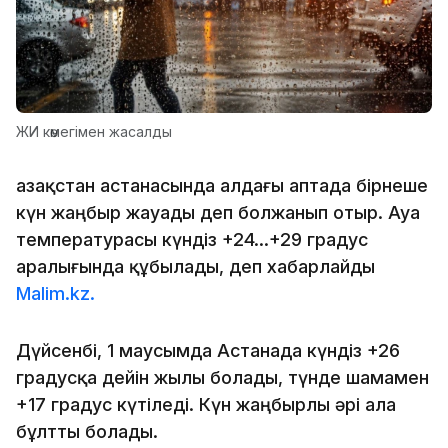
ЖИ көмегімен жасалды
Қазақстан астанасында алдағы аптада бірнеше
күн жаңбыр жауады деп болжанып отыр. Ауа
температурасы күндіз +24...+29 градус
аралығында құбылады, деп хабарлайды
Malim.kz.
Дүйсенбі, 1 маусымда Астанада күндіз +26
градусқа дейін жылы болады, түнде шамамен
+17 градус күтіледі. Күн жаңбырлы әрі ала
бұлтты болады.