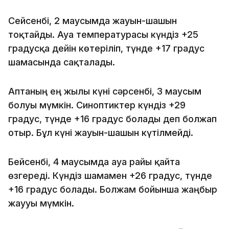
Сейсенбі, 2 маусымда жауын-шашын
тоқтайды. Ауа температурасы күндіз +25
градусқа дейін көтеріліп, түнде +17 градус
шамасында сақталады.
Аптаның ең жылы күні сәрсенбі, 3 маусым
болуы мүмкін. Синоптиктер күндіз +29
градус, түнде +16 градус болады деп болжап
отыр. Бұл күні жауын-шашын күтілмейді.
Бейсенбі, 4 маусымда ауа райы қайта
өзгереді. Күндіз шамамен +26 градус, түнде
+16 градус болады. Болжам бойынша жаңбыр
жаууы мүмкін.