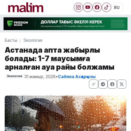
RU
Басты
Экология
Астанада апта жаңбырлы
болады: 1-7 маусымға
арналған ауа райы болжамы
31 мамыр, 2026
•
Сабина Асқарқызы
Экология