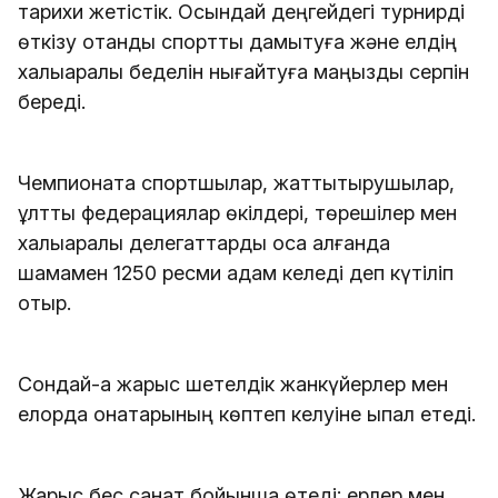
тарихи жетістік. Осындай деңгейдегі турнирді
өткізу отандық спортты дамытуға және елдің
халықаралық беделін нығайтуға маңызды серпін
береді.
Чемпионатқа спортшылар, жаттықтырушылар,
ұлттық федерациялар өкілдері, төрешілер мен
халықаралық делегаттарды қоса алғанда
шамамен 1250 ресми адам келеді деп күтіліп
отыр.
Сондай-ақ жарыс шетелдік жанкүйерлер мен
елорда қонақтарының көптеп келуіне ықпал етеді.
Жарыс бес санат бойынша өтеді: ерлер мен