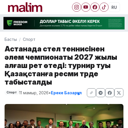
RU
Басты
Спорт
Астанада үстел теннисінен
әлем чемпионаты 2027 жылы
алғаш рет өтеді: турнир туы
Қазақстанға ресми түрде
табысталды
11 мамыр, 2026
•
Ереке Базарқұл
Спорт