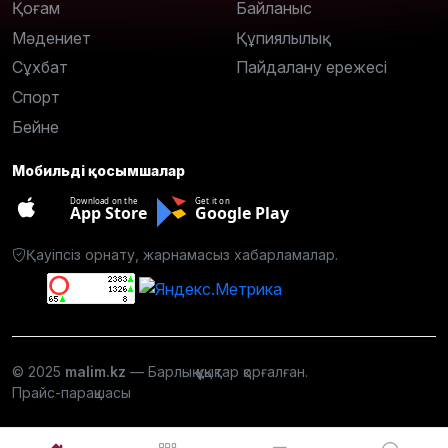
Қоғам
Байланыс
Мәдениет
Құпиялылық
Сұхбат
Пайдалану ережесі
Спорт
Бейне
Мобильді қосымшалар
Download on the
Get it on
App Store
Google Play
Қауіпсіз орнату, жарнамасыз хабарламалар.
© 2025
malim.kz
— Барлық құқықтар қорғалған.
Прайс-парақшасы