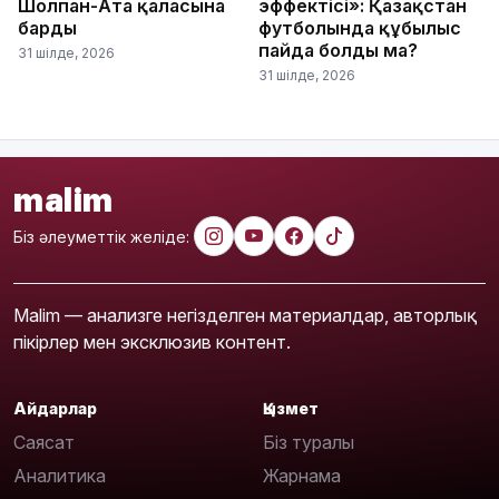
Шолпан-Ата қаласына
эффектісі»: Қазақстан
барды
футболында құбылыс
пайда болды ма?
31 шілде, 2026
31 шілде, 2026
malim
Біз әлеуметтік желіде:
Malim — анализге негізделген материалдар, авторлық
пікірлер мен эксклюзив контент.
Айдарлар
Қызмет
Саясат
Біз туралы
Аналитика
Жарнама