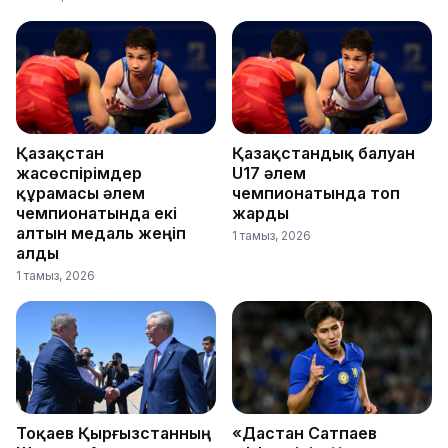
Қазақстан
Қазақстандық балуан
жасөспірімдер
U17 әлем
құрамасы әлем
чемпионатында топ
чемпионатында екі
жарды
алтын медаль жеңіп
1 тамыз, 2026
алды
1 тамыз, 2026
Тоқаев Қырғызстанның
«Дастан Сатпаев