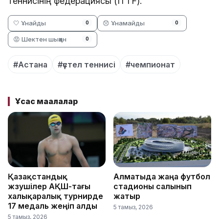
теннисінің федерациясы (ITTF).
🤍 Ұнайды
😞 Ұнамайды
0
0
😡 Шектен шыққан
0
#Астана
#үстел теннисі
#чемпионат
Ұқсас мақалалар
Қазақстандық
Алматыда жаңа футбол
жүзушілер АҚШ-тағы
стадионы салынып
халықаралық турнирде
жатыр
17 медаль жеңіп алды
5 тамыз, 2026
5 тамыз, 2026