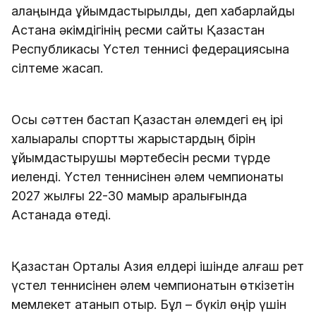
алаңында ұйымдастырылды, деп хабарлайды
Астана әкімдігінің ресми сайты Қазақстан
Республикасы Үстел теннисі федерациясына
сілтеме жасап.
Осы сәттен бастап Қазақстан әлемдегі ең ірі
халықаралық спорттық жарыстардың бірін
ұйымдастырушы мәртебесін ресми түрде
иеленді. Үстел теннисінен әлем чемпионаты
2027 жылғы 22-30 мамыр аралығында
Астанада өтеді.
Қазақстан Орталық Азия елдері ішінде алғаш рет
үстел теннисінен әлем чемпионатын өткізетін
мемлекет атанып отыр. Бұл – бүкіл өңір үшін