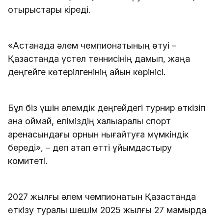
отырыстары кіреді.
«Астанада әлем чемпионатының өтуі –
Қазақстанда үстел теннисінің дамып, жаңа
деңгейге көтерілгенінің айқын көрінісі.
Бұл біз үшін әлемдік деңгейдегі турнир өткізіп
қана қоймай, еліміздің халықаралық спорт
аренасындағы орнын нығайтуға мүмкіндік
береді», – деп атап өтті ұйымдастыру
комитеті.
2027 жылғы әлем чемпионатын Қазақстанда
өткізу туралы шешім 2025 жылғы 27 мамырда