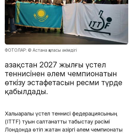
ФОТОЛАР: © Астана қаласы әкімдігі
Қазақстан 2027 жылғы үстел
теннисінен әлем чемпионатын
өткізу эстафетасын ресми түрде
қабылдады.
Халықаралық үстел теннисі федерациясының
(ITTF) туын салтанатты табыстау рәсімі
Лондонда өтіп жатқан қазіргі әлем чемпионаты