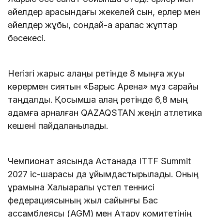
әйелдер арасындағы жекелей сын, ерлер мен
әйелдер жұбы, сондай-ақ аралас жұптар
бәсекесі.
Негізгі жарыс алаңы ретінде 8 мыңға жуық
көрермен сиятын «Барыс Арена» мұз сарайы
таңдалды. Қосымша алаң ретінде 6,8 мың
адамға арналған QAZAQSTAN жеңіл атлетика
кешені пайдаланылады.
Чемпионат аясында Астанада ITTF Summit
2027 іс-шарасы да ұйымдастырылады. Оның
құрамына Халықаралық үстел теннисі
федерациясының жыл сайынғы Бас
ассамблеясы (AGM) мен Атқару комитетінің