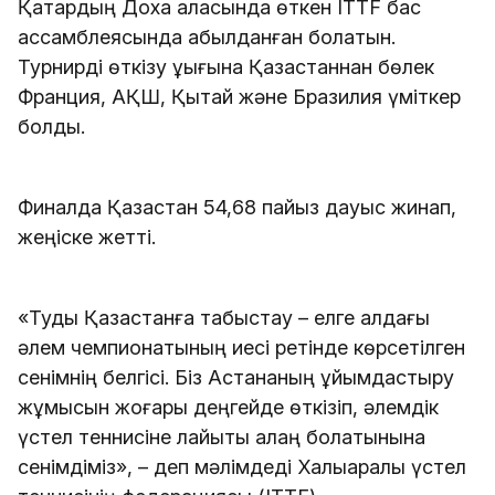
Қатардың Доха қаласында өткен ITTF бас
ассамблеясында қабылданған болатын.
Турнирді өткізу құқығына Қазақстаннан бөлек
Франция, АҚШ, Қытай және Бразилия үміткер
болды.
Финалда Қазақстан 54,68 пайыз дауыс жинап,
жеңіске жетті.
«Туды Қазақстанға табыстау – елге алдағы
әлем чемпионатының иесі ретінде көрсетілген
сенімнің белгісі. Біз Астананың ұйымдастыру
жұмысын жоғары деңгейде өткізіп, әлемдік
үстел теннисіне лайықты алаң болатынына
сенімдіміз», – деп мәлімдеді Халықаралық үстел