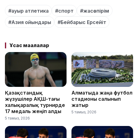
#ауыр атлетика
#спорт
#жасөспірім
#Азия ойындары
#Бейбарыс Ерсейіт
Ұқсас мақалалар
Қазақстандық
Алматыда жаңа футбол
жүзушілер АҚШ-тағы
стадионы салынып
халықаралық турнирде
жатыр
17 медаль жеңіп алды
5 тамыз, 2026
5 тамыз, 2026