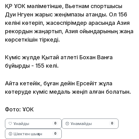
ҚР ҰОК мәліметінше, Вьетнам спортшысы
Дуи Нгуен жарыс жеңімпазы атанды. Ол 156
келіні көтеріп, жасөспірімдер арасында Азия
рекордын жаңартып, Азия ойындарының жаңа
көрсеткішін тіркеді.
Күміс жүлде Қытай атлеті Бохан Ванға
бұйырды - 155 келі.
Айта кетейік, бұған дейін Ерсейіт жұлқа
көтеруде күміс медаль жеңіп алған болатын.
Фото: ҰОК
🤍 Ұнайды
😞 Ұнамайды
0
0
😡 Шектен шыққан
0