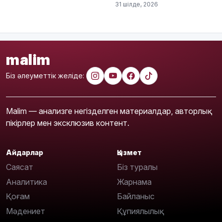
31 шілде, 2026
malim
Біз әлеуметтік желіде:
Malim — анализге негізделген материалдар, авторлық
пікірлер мен эксклюзив контент.
Айдарлар
Қызмет
Саясат
Біз туралы
Аналитика
Жарнама
Қоғам
Байланыс
Мәдениет
Құпиялылық