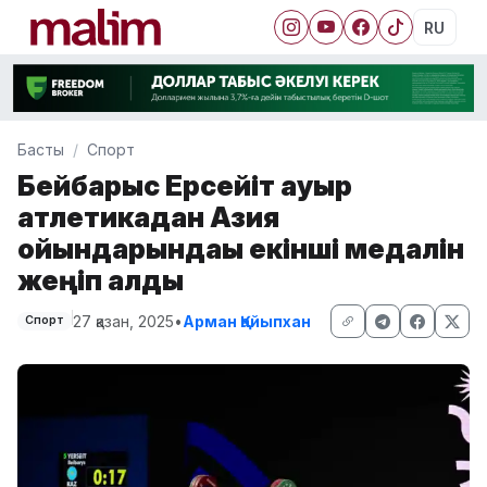
RU
Басты
Спорт
Бейбарыс Ерсейіт ауыр
атлетикадан Азия
ойындарындағы екінші медалін
жеңіп алды
27 қазан, 2025
•
Арман Қайыпхан
Спорт