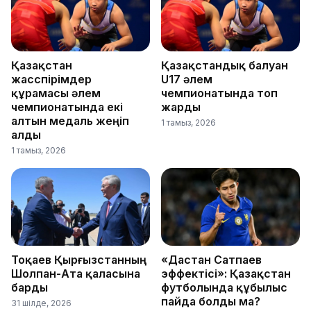
Қазақстан
Қазақстандық балуан
жасөспірімдер
U17 әлем
құрамасы әлем
чемпионатында топ
чемпионатында екі
жарды
алтын медаль жеңіп
1 тамыз, 2026
алды
1 тамыз, 2026
Тоқаев Қырғызстанның
«Дастан Сатпаев
Шолпан-Ата қаласына
эффектісі»: Қазақстан
барды
футболында құбылыс
пайда болды ма?
31 шілде, 2026