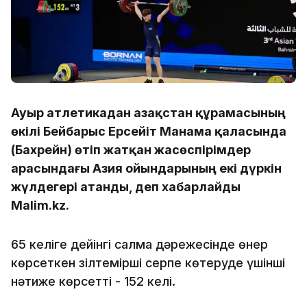
Ауыр атлетикадан Қазақстан құрамасының
өкілі Бейбарыс Ерсейіт Манама қаласында
(Бахрейн) өтіп жатқан жасөспірімдер
арасындағы Азия ойындарының екі дүркін
жүлдегері атанды, деп хабарлайды
Malim.kz.
65 келіге дейінгі салмақ дәрежесінде өнер
көрсеткен зілтемірші серпе көтеруде үшінші
нәтиже көрсетті - 152 келі.