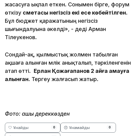
жасасуға ықпал еткен. Сонымен бірге, форум
өткізу
сметасы негізсіз екі есе көбейтілген
.
Бұл бюджет қаражатының негізсіз
шығындалуына әкелді», - деді Арман
Тілеукенов.
Сондай-ақ, қылмыстық жолмен табылған
ақшаға алынған мүлік анықталып, тәркіленгенін
атап өтті.
Ерлан Қожағапанов 2 айға қамауға
алынған.
Тергеу жалғасып жатыр.
Фото: ашық дереккөзден
🤍 Ұнайды
😞 Ұнамайды
0
0