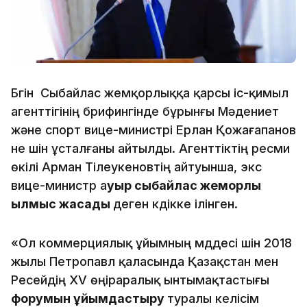
Бүгін Сыбайлас жемқорлыққа қарсы іс-қимыл
агенттігінің брифингінде бұрынғы Мәдениет
және спорт вице-министрі Ерлан Қожағапанов
не үшін ұсталғаны айтылды. Агенттіктің ресми
өкілі Арман Тілеукеновтің айтуынша, экс
вице-министр а
уыр сыбайлас жемқорлық
қылмыс жасады
деген күдікке ілінген.
«Ол коммерциялық ұйымның мүддесі үшін 2018
жылы Петропавл қаласында Қазақстан мен
Ресейдің XV өңіраралық ынтымақтастығы
форумын ұйымдастыру
туралы келісім