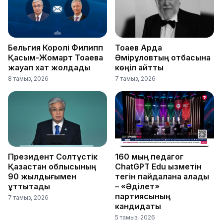
Бельгия Королі Филипп
Тоқаев Ардақ
Қасым-Жомарт Тоқаевқа
Әмірқұловтың отбасына
жауап хат жолдады
көңіл айтты
8 тамыз, 2026
7 тамыз, 2026
Президент Солтүстік
160 мың педагог
Қазақстан облысының
ChatGPT Edu қызметін
90 жылдығымен
тегін пайдалана алады
құттықтады
– «Әділет»
партиясының
7 тамыз, 2026
кандидаты
5 тамыз, 2026