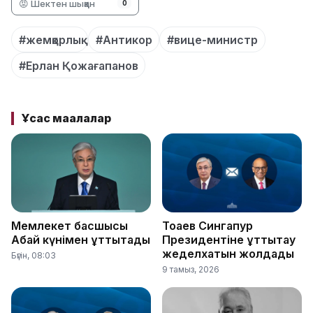
😡 Шектен шыққан
0
#жемқорлық
#Антикор
#вице-министр
#Ерлан Қожағапанов
Ұқсас мақалалар
Мемлекет басшысы
Тоқаев Сингапур
Абай күнімен құттықтады
Президентіне құттықтау
жеделхатын жолдады
Бүгін, 08:03
9 тамыз, 2026