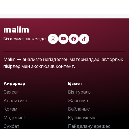
malim
Біз әлеуметтік желіде:
Malim — анализге негізделген материалдар, авторлық
пікірлер мен эксклюзив контент.
Айдарлар
Қызмет
Саясат
Біз туралы
Аналитика
Жарнама
Қоғам
Байланыс
Мәдениет
Құпиялылық
Сұхбат
Пайдалану ережесі