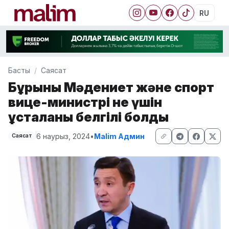
RU
Басты
Саясат
Бұрынғы Мәдениет және спорт
вице-министрі не үшін
ұсталғаны белгілі болды
6 наурыз, 2024
•
Malim Админ
Саясат