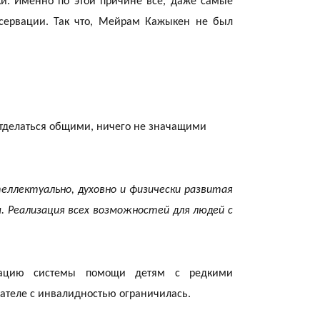
ки. Именно по этой причине все, даже самые
нсервации. Так что, Мейрам Кажыкен не был
18:10
отделаться общими, ничего не значащими
18:00
еллектуально, духовно и физически развитая
. Реализация всех возможностей для людей с
17:47
кацию системы помощи детям с редкими
ателе с инвалидностью ограничилась.