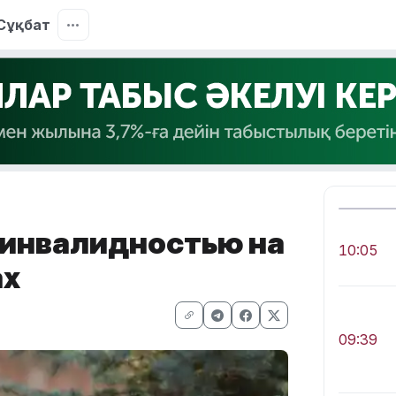
Сұқбат
 инвалидностью на
10:05
ах
09:39