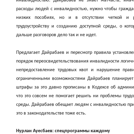
инвалидностью. Дайрабаев не знает матчасть, ина
расходы людей с инвалидностью, нужно чтобы граждан
низких пособиях, но и в отсутствии четкой и р
трудоустройству и созданию доступной среды, о кото
дальше разговоров дело так и не идет.
Предлагает Дайрабаев и пересмотр правила установле
порядок переосвидетельствования инвалидности логич
непредоставление трудовых квот и нарушение прав
ограниченными возможностями Дайрабаев планирует 
штрафы за это давно прописаны в Кодексе об админи
что это совсем не помогает решить ни проблемы труд
среды. Дайрабаев обещает людям с инвалидностью при
это в законодательстве тоже есть.
Нурлан Ауесбаев: спецпрограммы каждому