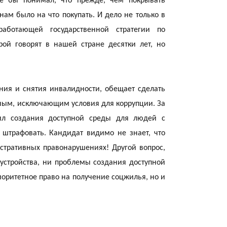
че бы понимал, что прежде, чем покрывать
21:52
ам было на что покупать. И дело не только в
аботающей государственной стратегии по
рой говорят в нашей стране десятки лет, но
ния и снятия инвалидности, обещает сделать
21:30
ным, исключающим условия для коррупции. За
ил создания доступной среды для людей с
штрафовать. Кандидат видимо не знает, что
стративных правонарушениях! Другой вопрос,
оустройства, ни проблемы создания доступной
оритетное право на получение соцжилья, но и
20:16