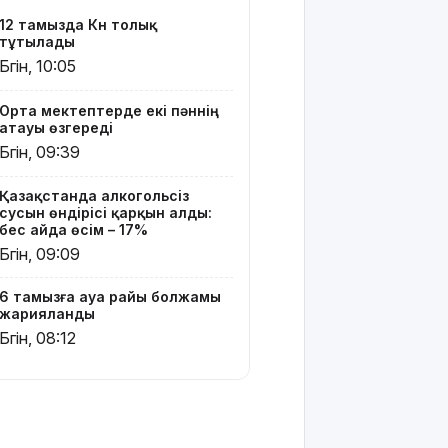
160 мың
12 тамызда Күн толық
педагог
тұтылады
ChatGPT
Бүгін, 10:05
Edu
қызметін
Орта мектептерде екі пәннің
тегін
атауы өзгереді
пайдалана
Бүгін, 09:39
алады –
«Әділет»
партиясының
Қазақстанда алкогольсіз
кандидаты
сусын өндірісі қарқын алды:
бес айда өсім – 17%
Бүгін, 09:09
Димаш
тыңдармандарына
жаңа
6 тамызға ауа райы болжамы
әлемдік
жарияланды
жобасын
Бүгін, 08:12
таныстырды
Қазақстандық
жүзушілер
АҚШ-тағы