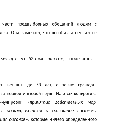
17:30
в части предвыборных обещаний людям с
ова. Она замечает, что пособия и пенсии не
17:21
месяц всего 52 тыс. тенге»
, - отмечается в
аст женщин до 58 лет, а также граждан,
а первой и второй групп. На этом конкретика
16:45
рмулировки
«принятие действенных мер,
ц с инвалидностью» и
«
развитие системы
ция органов
», которые ничего определенного