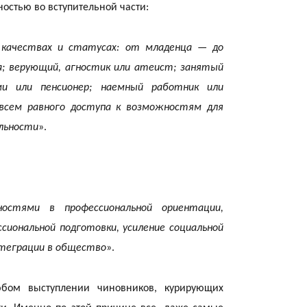
стью во вступительной части:
 качествах и статусах: от младенца — до
а; верующий, агностик или атеист; занятый
и или пенсионер; наемный работник или
18:35
 всем равного доступа к возможностям для
ельности
».
остями в профессиональной ориентации,
18:25
иональ­ной подготовки, усиление социальной
интеграции в общество
».
бом выступлении чиновников, курирующих