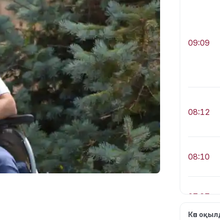
09:09
08:12
08:10
07:37
Көп оқы