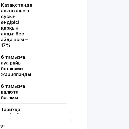
Қазақстанда
алкогольсіз
сусын
өндірісі
қарқын
алды: бес
айда өсім –
17%
6 тамызға
ауа райы
болжамы
жарияланды
6 тамызға
валюта
бағамы
Тарихқа
мәлім 6
тамыз
лды