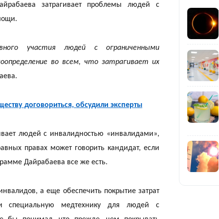
айрабаева затрагивает проблемы людей с
мощи.
вного участия людей с ограниченными
23:11
оопределение во всем, что затрагивает их
аева.
ществу договориться, обсудили эксперты
зывает людей с инвалидностью «инвалидами»,
22:54
авных правах может говорить кандидат, если
грамме Дайрабаева все же есть.
инвалидов, а еще обеспечить покрытие затрат
е и специальную медтехнику для людей с