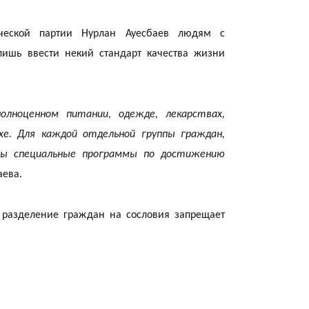
ической партии Нурлан Ауесбаев людям с
лишь ввести некий стандарт качества жизни
19:21
лноценном питании, одежде, лекарствах,
хе. Для каждой отдельной группы граждан,
аны специальные программы по достижению
аева.
18:41
о разделение граждан на сословия запрещает
18:40