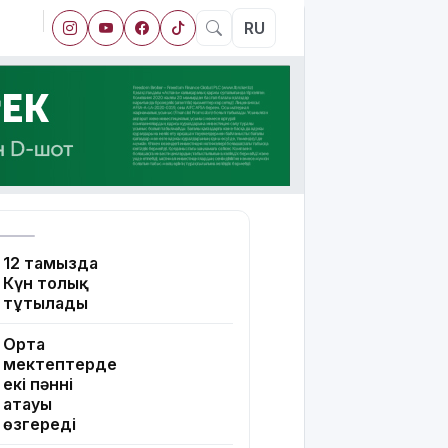
RU
12 тамызда
Күн толық
тұтылады
Орта
мектептерде
екі пәннің
атауы
өзгереді