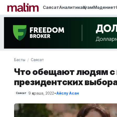
Саясат
Аналитика
Қоғам
Мәдениет
Басты
Саясат
Что обещают людям с
президентских выбор
9 қараша, 2022
•
Айслу Асан
Саясат