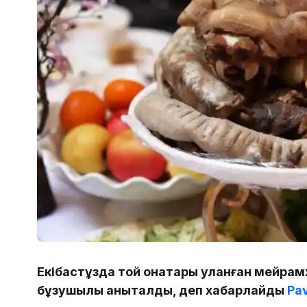
Екібастұзда той қонақтары уланған мейра
бұзушылық анықталды, деп хабарлайды
Pa