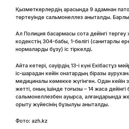
Қызметкерлердің арасында 9 адамнан пато
төртеуінде сальмонеллез анықталды. Барлық
Ал Полиция басқармасы сотқа дейінгі тергеу
кодекстің 304-бабы, 1-бөлігі (санитарлық е
нормаларды бұзу) іс тіркелді.
Айта кетері, сәуірдің 13-і күні Екібастұз 
іс-шарадан кейін қонақтардың біразы аурухан
медициналық көмекке жүгінген. Одан кейін
жетті, оның ішінде тоғызы – 14 жасқа дейінг
сальмонеллезбен ауырса, қалғандарында ж
қорыту жүйесінің бұзылуы анықталды.
Фото: azh.kz