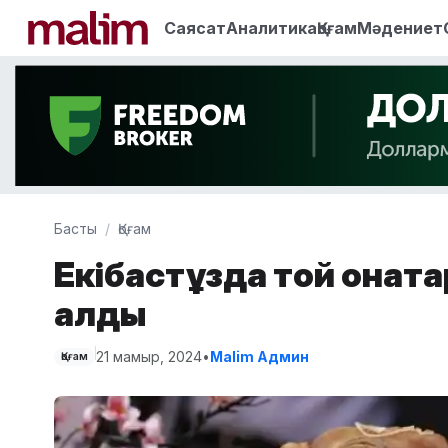
Саясат
Аналитика
Қоғам
Мәдениет
Басты
Қоғам
Екібастұзда той қонақ
қалды
21 мамыр, 2024
•
Malim Админ
Қоғам