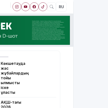
RU
Көкшетауда
жас
жұбайлардың
тойы
қылмыстық
іске
ұласты
АҚШ-тағы
2028