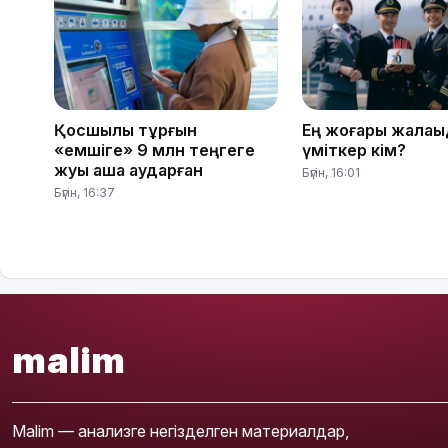
Қосшылық тұрғын
Ең жоғары жалақ
«емшіге» 9 млн теңгеге
үміткер кім?
жуық ақша аударған
Бүгін, 16:01
Бүгін, 16:37
malim
Malim — анализге негізделген материалдар,