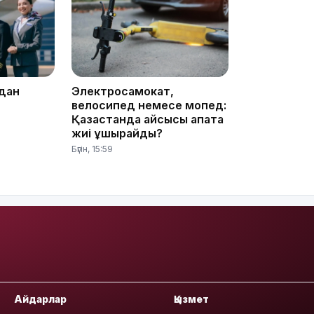
15:25
ыдан
Электросамокат,
велосипед немесе мопед:
Қазақстанда қайсысы апатқа
жиі ұшырайды?
Бүгін, 15:59
15:24
Айдарлар
Қызмет