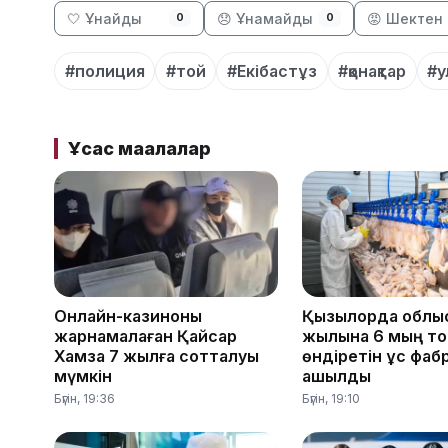
🤍 Ұнайды
😞 Ұнамайды
😡 Шектен 
0
0
#полиция
#той
#Екібастұз
#қонақтар
#у
Ұқсас мақалалар
Онлайн-казиноны
Қызылорда облы
жарнамалаған Қайсар
жылына 6 мың то
Хамза 7 жылға сотталуы
өндіретін құс фа
мүмкін
ашылды
Бүгін, 19:36
Бүгін, 19:10