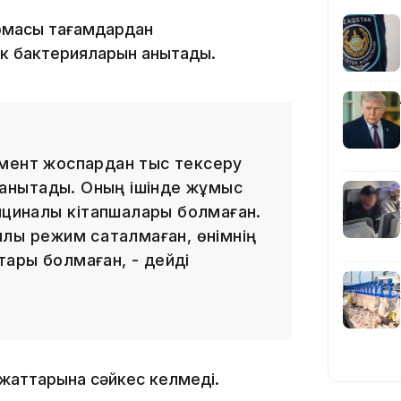
армасы тағамдардан
к бактерияларын анықтады.
19:09
амент жоспардан тыс тексеру
 анықтады. Оның ішінде жұмыс
ициналық кітапшалары болмаған.
ық режим сақталмаған, өнімнің
ттары болмаған, - дейді
18:50
ұжаттарына сәйкес келмеді.