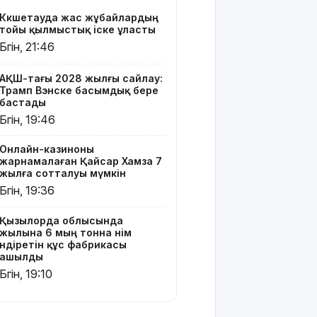
өндіретін
Көкшетауда жас жұбайлардың
құс
тойы қылмыстық іске ұласты
фабрикасы
Бүгін, 21:46
ашылды
Балағат
АҚШ-тағы 2028 жылғы сайлау:
Трамп Вэнске басымдық бере
сөздер
бастады
жариялаған
Бүгін, 19:46
TikTok
блогер
қамауға
Онлайн-казиноны
жарнамалаған Қайсар Хамза 7
алынды
жылға сотталуы мүмкін
Бүгін, 19:36
Құтқарушылар
3,5 мың
метр
Қызылорда облысында
жылына 6 мың тонна өнім
биіктіктегі
өндіретін құс фабрикасы
туристерге
ашылды
көмек
Бүгін, 19:10
көрсетті
Еңбек