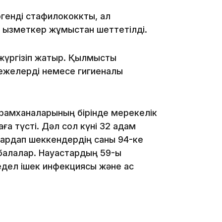
генді стафилококкты, ал
 қызметкер жұмыстан шеттетілді.
17:33
 жүргізіп жатыр. Қылмыстық
режелерді немесе гигиеналық
мейрамханаларының бірінде мерекелік
аға түсті. Дәл сол күні 32 адам
 зардап шеккендердің саны 94-ке
і балалар. Науқастардың 59-ы
17:17
едел ішек инфекциясы және ас