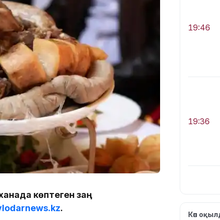
19:46
19:36
мханада көптеген заң
vlodarnews.kz
.
19:10
Көп оқы