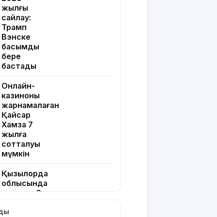
жылғы
сайлау:
Трамп
Вэнске
басымдық
бере
бастады
Онлайн-
казиноны
жарнамалаған
Қайсар
Хамза 7
жылға
сотталуы
мүмкін
Қызылорда
облысында
жылына 6
мың тонна
лды
өнім