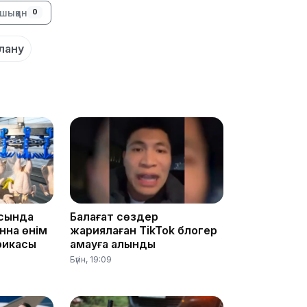
шыққан
0
16:37
лану
16:01
сында
Балағат сөздер
15:59
нна өнім
жариялаған TikTok блогер
брикасы
қамауға алынды
Бүгін, 19:09