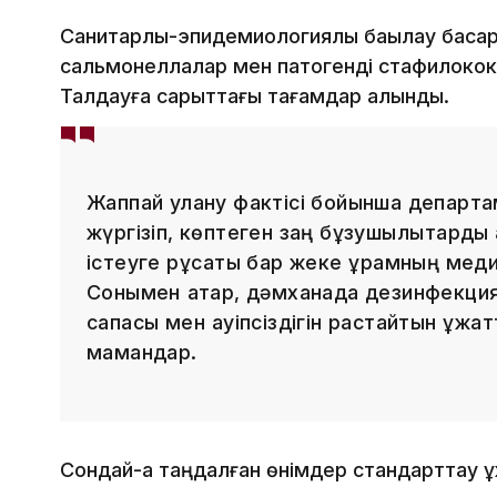
Санитарлық-эпидемиологиялық бақылау басқ
сальмонеллалар мен патогенді стафилокок
Талдауға сарқыттағы тағамдар алынды.
Жаппай улану фактісі бойынша департ
жүргізіп, көптеген заң бұзушылықтарды
істеуге рұқсаты бар жеке құрамның мед
Сонымен қатар, дәмханада дезинфекциял
сапасы мен қауіпсіздігін растайтын құжа
мамандар.
Сондай-ақ таңдалған өнімдер стандарттау қ