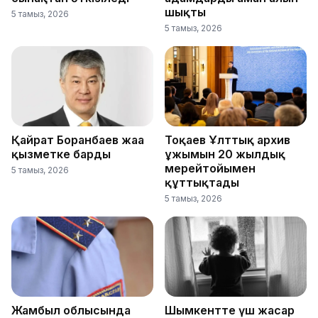
шықты
5 тамыз, 2026
5 тамыз, 2026
Қайрат Боранбаев жаңа
Тоқаев Ұлттық архив
қызметке барды
ұжымын 20 жылдық
мерейтойымен
5 тамыз, 2026
құттықтады
5 тамыз, 2026
Жамбыл облысында
Шымкентте үш жасар