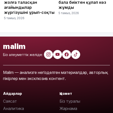
жолға таласқан
бала биіктен құлап көз
ағайындылар
жұмды
жүргізушіні ұрып-соқты
5 тамыз, 2026
5 тамыз, 2026
malim
Біз әлеуметтік желіде:
Malim — анализге негізделген материалдар, авторлық
пікірлер мен эксклюзив контент.
Айдарлар
Қызмет
Саясат
Біз туралы
Аналитика
Жарнама