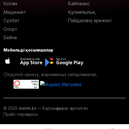
Қоғам
Байланыс
Мәдениет
Құпиялылық
Сұхбат
Пайдалану ережесі
Спорт
Бейне
Мобильді қосымшалар
Download on the
Get it on
App Store
Google Play
Қауіпсіз орнату, жарнамасыз хабарламалар.
© 2025
malim.kz
— Барлық құқықтар қорғалған.
Прайс-парақшасы