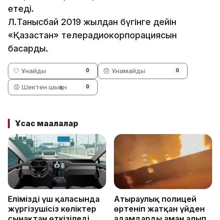
етеді.
Л.Танысбай 2019 жылдан бүгінге дейін
«Қазақстан» телерадиокорпорациясын
басқарды.
🤍 Ұнайды
😞 Ұнамайды
0
0
😡 Шектен шыққан
0
Ұқсас мақалалар
Еліміздің үш қаласында
Атыраулық полицей
жүргізушісіз көліктер
өртеніп жатқан үйден
сынақтан өткізіледі
адамдарды аман алып