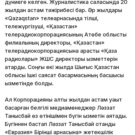
дүниеге келген. Журналистика саласында 20
жылдан астам тәжірибесі бар. Әр жылдары
«Qazaqstan» телеарнасында тілші,
тележүргізуші, «Қазақстан»
телерадиокорпорациясының Ақтөбе облыстық
филиалының директоры, «Қазақстан»
телерадиокорпорациясына қарасты «Қазақ
радиолары» ЖШС директоры қызметтерін
атқарды. Соңғы екі жылда Шығыс Қазақстан
облысы Ішкі саясат басқармасының басшысы
қызметінде болды.
Ал Корпорацияны алты жылдан астам уақыт
басқарған белгілі медиаменеджер Ләззат
Танысбай өз өтінішімен бүгін қызметін аяқтады.
Бүгіннен бастап Ләззат Танысбай отандық
«Евразия» Бірінші арнасына» жетекшілік