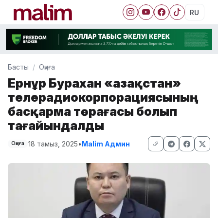
RU
Басты
Оқиға
Ернұр Бурахан «Қазақстан»
телерадиокорпорациясының
басқарма төрағасы болып
тағайындалды
18 тамыз, 2025
•
Malim Админ
Оқиға