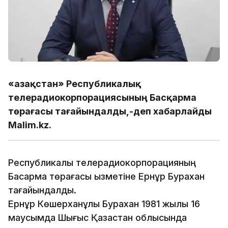
«Қазақстан» Республикалық
телерадиокорпорациясының Басқарма
төрағасы тағайындалды,-деп хабарлайды
Malim.kz.
Республикалық телерадиокорпорацияның
Басқарма төрағасы қызметіне Ернұр Бурахан
тағайындалды.
Ернұр Көшерханұлы Бурахан 1981 жылы 16
маусымда Шығыс Қазақстан облысында