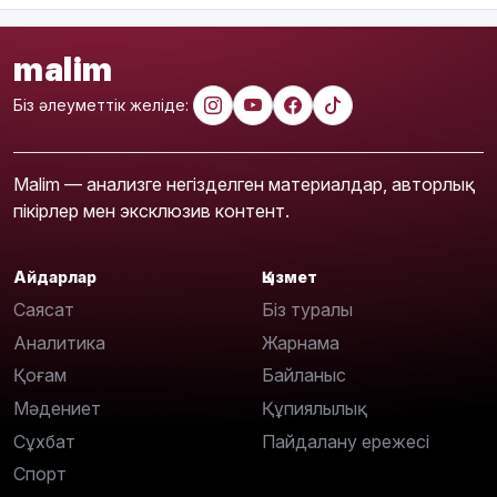
malim
Біз әлеуметтік желіде:
Malim — анализге негізделген материалдар, авторлық
пікірлер мен эксклюзив контент.
Айдарлар
Қызмет
Саясат
Біз туралы
Аналитика
Жарнама
Қоғам
Байланыс
Мәдениет
Құпиялылық
Сұхбат
Пайдалану ережесі
Спорт