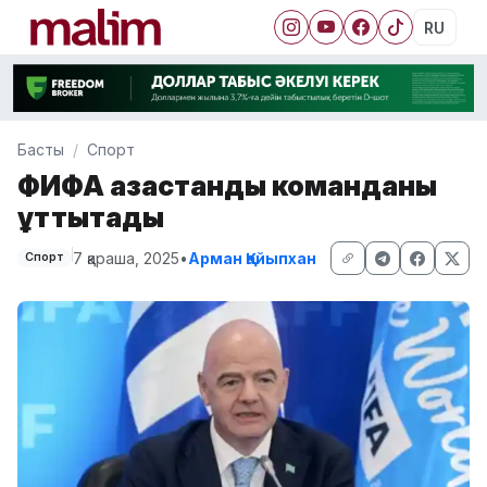
RU
Басты
Спорт
ФИФА қазақстандық команданы
құттықтады
7 қараша, 2025
•
Арман Қайыпхан
Спорт