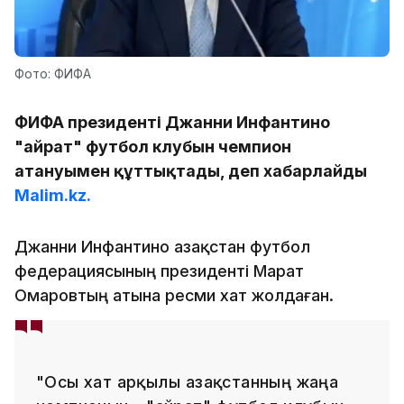
Фото: ФИФА
ФИФА президенті Джанни Инфантино
"Қайрат" футбол клубын чемпион
атануымен құттықтады, деп хабарлайды
Malim.kz.
Джанни Инфантино Қазақстан футбол
федерациясының президенті Марат
Омаровтың атына ресми хат жолдаған.
"Осы хат арқылы Қазақстанның жаңа