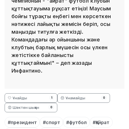
чемпионын - "Қайрат" футбол клубын
құттықтауыма рұқсат етіңіз! Маусым
бойғы тұрақты еңбегі мен көрсеткен
нәтижесі лайықты жемісін беріп, осы
маңызды титулға жеткізді.
Командадағы әр ойыншыны және
клубтың барлық мүшесін осы үлкен
жетістікке байланысты
құттықтаймын!" – деп жазады
Инфантино.
🤍 Ұнайды
😞 Ұнамайды
1
0
😡 Шектен шыққан
0
#президент
#спорт
#футбол
#Қайрат