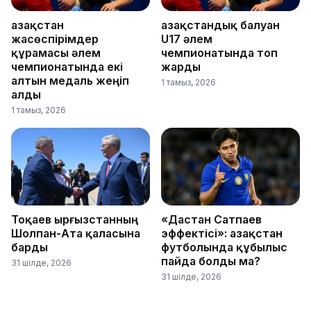
Қазақстан
Қазақстандық балуан
жасөспірімдер
U17 әлем
құрамасы әлем
чемпионатында топ
чемпионатында екі
жарды
алтын медаль жеңіп
1 тамыз, 2026
алды
1 тамыз, 2026
Тоқаев Қырғызстанның
«Дастан Сатпаев
Шолпан-Ата қаласына
эффектісі»: Қазақстан
барды
футболында құбылыс
пайда болды ма?
31 шілде, 2026
31 шілде, 2026