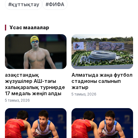
#құттықтау
#ФИФА
Ұқсас мақалалар
Қазақстандық
Алматыда жаңа футбол
жүзушілер АҚШ-тағы
стадионы салынып
халықаралық турнирде
жатыр
17 медаль жеңіп алды
5 тамыз, 2026
5 тамыз, 2026