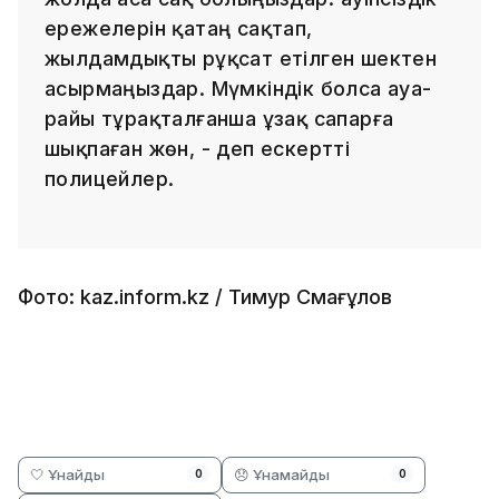
ережелерін қатаң сақтап,
жылдамдықты рұқсат етілген шектен
асырмаңыздар. Мүмкіндік болса ауа-
райы тұрақталғанша ұзақ сапарға
шықпаған жөн, - деп ескертті
полицейлер.
Фото: kaz.inform.kz / Тимур Смағұлов
🤍 Ұнайды
😞 Ұнамайды
0
0