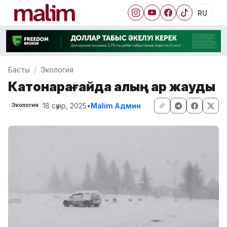
RU
Басты
Экология
Катонқарағайда қалың қар жауды
18 сәуір, 2025
•
Malim Админ
Экология