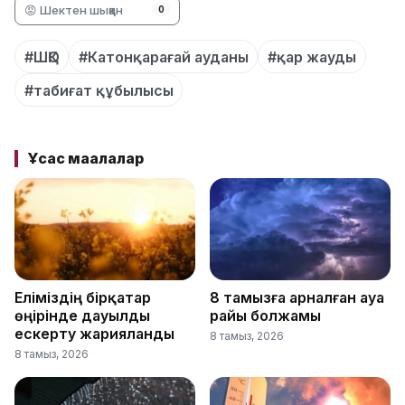
😡 Шектен шыққан
0
#ШҚО
#Катонқарағай ауданы
#қар жауды
#табиғат құбылысы
Ұқсас мақалалар
Еліміздің бірқатар
8 тамызға арналған ауа
өңірінде дауылды
райы болжамы
ескерту жарияланды
8 тамыз, 2026
8 тамыз, 2026