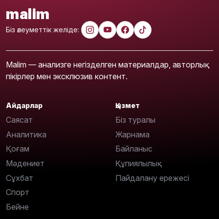
malim
Біз әлеуметтік желіде:
Malim — анализге негізделген материалдар, авторлық
пікірлер мен эксклюзив контент.
Айдарлар
Қызмет
Саясат
Біз туралы
Аналитика
Жарнама
Қоғам
Байланыс
Мәдениет
Құпиялылық
Сұхбат
Пайдалану ережесі
Спорт
Бейне