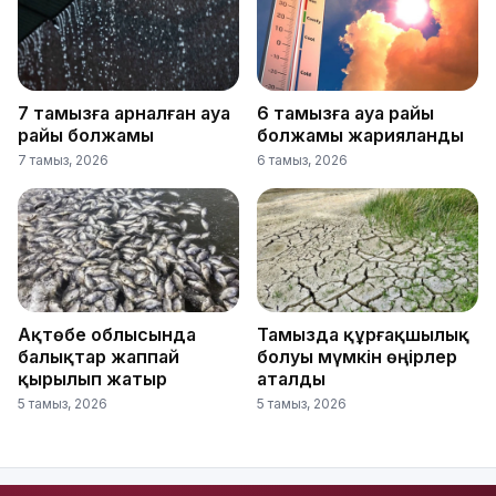
7 тамызға арналған ауа
6 тамызға ауа райы
райы болжамы
болжамы жарияланды
7 тамыз, 2026
6 тамыз, 2026
Ақтөбе облысында
Тамызда құрғақшылық
балықтар жаппай
болуы мүмкін өңірлер
қырылып жатыр
аталды
5 тамыз, 2026
5 тамыз, 2026