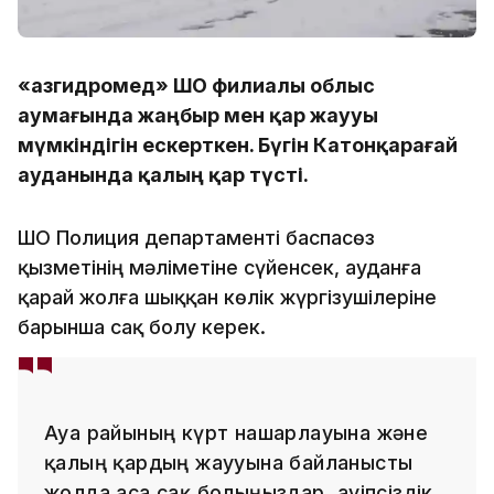
«Қазгидромед» ШҚО филиалы облыс
аумағында жаңбыр мен қар жаууы
мүмкіндігін ескерткен. Бүгін Катонқарағай
ауданында қалың қар түсті.
ШҚО Полиция департаменті баспасөз
қызметінің мәліметіне сүйенсек, ауданға
қарай жолға шыққан көлік жүргізушілеріне
барынша сақ болу керек.
Ауа райының күрт нашарлауына және
қалың қардың жаууына байланысты
жолда аса сақ болыңыздар. Қауіпсіздік