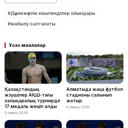
#Дүниежүзілік көшпенділер ойындары
#жабылу салтанаты
Ұқсас мақалалар
Қазақстандық
Алматыда жаңа футбол
жүзушілер АҚШ-тағы
стадионы салынып
халықаралық турнирде
жатыр
17 медаль жеңіп алды
5 тамыз, 2026
5 тамыз, 2026