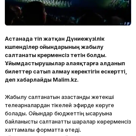
Астанада өтіп жатқан Дүниежүзілік
көшпенділер ойындарының жабылу
салтанаты көрерменсіз өтетін болды.
Ұйымдастырушылар алаяқтарға алданып
билеттер сатып алмау керектігін ескертті,
деп хабарлайды Malim.kz.
Жабылу салтанатын қазақстандық жетекші
телеарналардан тікелей эфирде көруге
болады. Ойындар бюджеттің қысқаруына
байланысты салтанатты шаралар көрерменсіз
хаттамалық форматта өтеді.