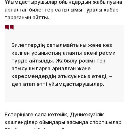
Ұйымдастырушылар ойындардың жабылуына
арналған билеттер сатылымы туралы хабар
тарағанын айтты.
Билеттердің сатылмайтыны және кез
келген ұсыныстың алаяқтық екені ресми
түрде айтылды. Жабылу рәсімі тек
қатысушыларға арналған және
көрермендердің қатысуынсыз өтеді, –
деп атап өтті ұйымдастырушылар.
Естеріңізге сала кетейік, Дүниежүзілік
көшпенділер ойындары аясында спортшылар