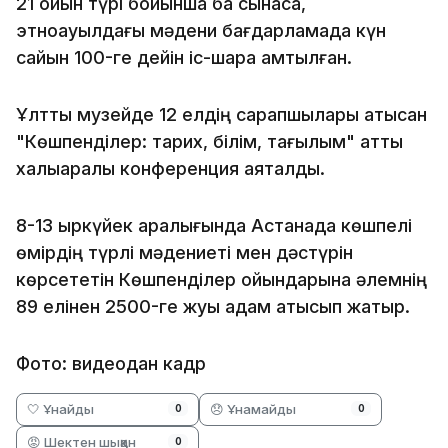
21 ойын түрі бойынша бақ сынаса,
этноауылдағы мәдени бағдарламада күн
сайын 100-ге дейін іс-шара қамтылған.
Ұлттық музейде 12 елдің сарапшылары қатысқан
"Көшпенділер: тарих, білім, тағылым" атты
халықаралық конференция аяқталды.
8-13 қыркүйек аралығында Астанада көшпелі
өмірдің түрлі мәдениеті мен дәстүрін
көрсететін Көшпенділер ойындарына әлемнің
89 елінен 2500-ге жуық адам қатысып жатыр.
Фото: видеодан кадр
🤍 Ұнайды
😞 Ұнамайды
0
0
😡 Шектен шыққан
0