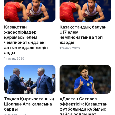
Қазақстан
Қазақстандық балуан
жасөспірімдер
U17 әлем
құрамасы әлем
чемпионатында топ
чемпионатында екі
жарды
алтын медаль жеңіп
1 тамыз, 2026
алды
1 тамыз, 2026
Тоқаев Қырғызстанның
«Дастан Сатпаев
Шолпан-Ата қаласына
эффектісі»: Қазақстан
барды
футболында құбылыс
пайда болды ма?
31 шілде, 2026