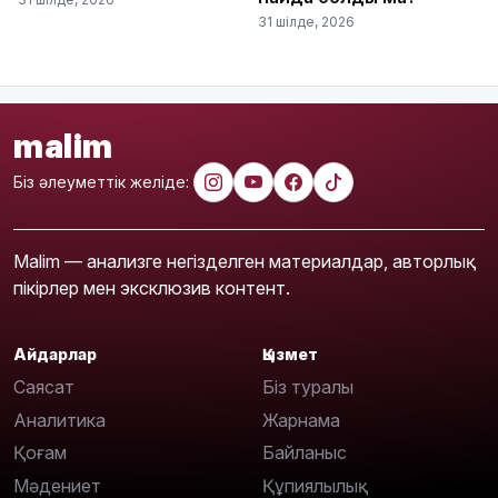
31 шілде, 2026
malim
Біз әлеуметтік желіде:
Malim — анализге негізделген материалдар, авторлық
пікірлер мен эксклюзив контент.
Айдарлар
Қызмет
Саясат
Біз туралы
Аналитика
Жарнама
Қоғам
Байланыс
Мәдениет
Құпиялылық