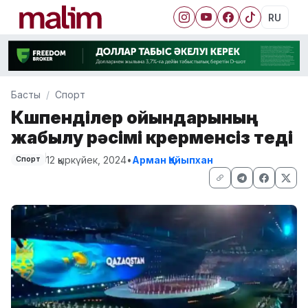
RU
Басты
Спорт
Көшпенділер ойындарының
жабылу рәсімі көрерменсіз өтеді
12 қыркүйек, 2024
•
Арман Қайыпхан
Спорт