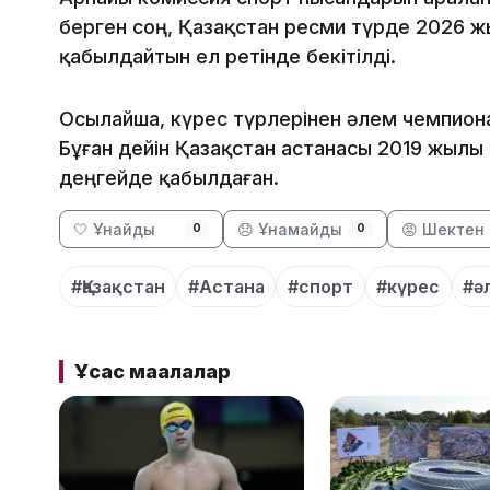
берген соң, Қазақстан ресми түрде 2026 
қабылдайтын ел ретінде бекітілді.
Осылайша, күрес түрлерінен әлем чемпиона
Бұған дейін Қазақстан астанасы 2019 жылы
деңгейде қабылдаған.
🤍 Ұнайды
😞 Ұнамайды
😡 Шектен 
0
0
#Қазақстан
#Астана
#спорт
#күрес
#ә
Ұқсас мақалалар