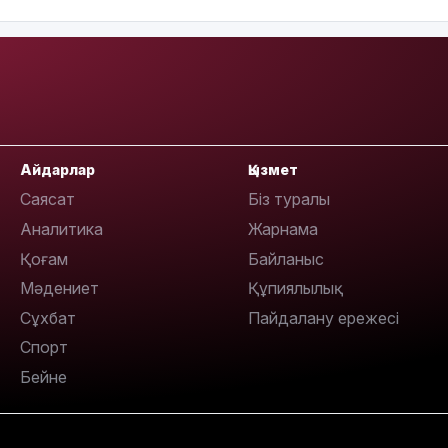
15:33
15:04
Айдарлар
Қызмет
Саясат
Біз туралы
Аналитика
Жарнама
Қоғам
Байланыс
Мәдениет
Құпиялылық
14:10
Сұхбат
Пайдалану ережесі
Спорт
Бейне