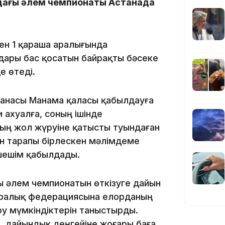
21:59
ндағы әлем чемпионаты Астанада
мен 1 қараша аралығында
дары бас қосатын байрақты бәсеке
е өтеді.
21:00
танасы Манама қаласы қабылдауға
и ахуалға, соның ішінде
ың жол жүруіне қатысты туындаған
 тарапы бірлескен мәлімдеме
 шешім қабылдады.
20:52
ы әлем чемпионатын өткізуге дайын
ықаралық федерациясына елорданың
 мүмкіндіктерін таныстырды.
, дайындық деңгейіне жоғары баға