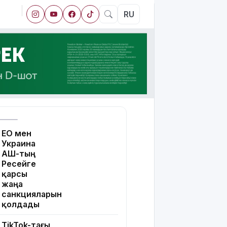
RU
ЕО мен
Украина
АҚШ-тың
Ресейге
қарсы
жаңа
санкцияларын
қолдады
TikTok-тағы