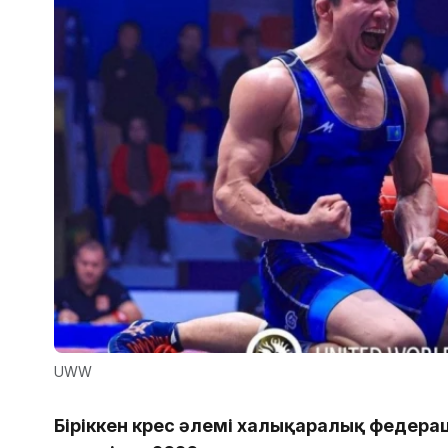
UWW
Біріккен күрес әлемі халықаралық федер