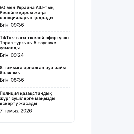
отбасына
ЕО мен Украина АҚШ-тың
көңіл
Ресейге қарсы жаңа
айтты
санкцияларын қолдады
Бүгін, 09:36
Құрылысшыларға
құрмет:
TikTok-тағы тікелей эфирі үшін
Қызылордада
Тараз тұрғыны 5 тәулікке
сала
қамалды
үздіктері
Бүгін, 09:24
марапатталды
8 тамызға арналған ауа райы
Қайрат
болжамы
Сатыбалдының
Бүгін, 08:36
ұлына
тиесілі
Полиция қазақстандық
болған
жүргізушілерге маңызды
«Байсат»
ескерту жасады
базары
7 тамыз, 2026
жаңа иесін
тапты
Қарағандада