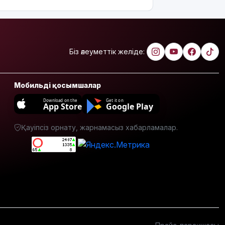
өшіруге
міндеттейтін
болып
жатыр
Біз әлеуметтік желіде:
Грант
иегерлерінің
тізімі
Мобильді қосымшалар
шықты
Download on the
Get it on
App Store
Google Play
Белгілі
блогер
Қауіпсіз орнату, жарнамасыз хабарламалар.
Астанада
былапыт
сөз
айтқаны
үшін
қамауға
алынды
Мектеп
оқушылары