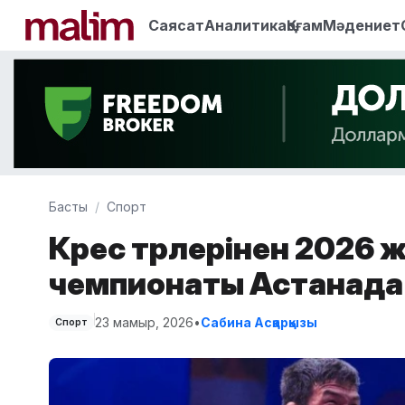
Саясат
Аналитика
Қоғам
Мәдениет
Басты
Спорт
Күрес түрлерінен 2026
чемпионаты Астанада 
23 мамыр, 2026
•
Сабина Асқарқызы
Спорт