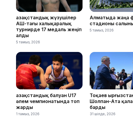
Қазақстандық жүзушілер
Алматыда жаңа 
АҚШ-тағы халықаралық
стадионы салын
турнирде 17 медаль жеңіп
5 тамыз, 2026
алды
5 тамыз, 2026
Қазақстандық балуан U17
Тоқаев Қырғызст
әлем чемпионатында топ
Шолпан-Ата қал
жарды
барды
1 тамыз, 2026
31 шілде, 2026