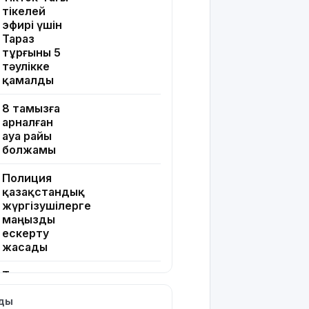
тікелей
эфирі үшін
Тараз
тұрғыны 5
тәулікке
қамалды
8 тамызға
арналған
ауа райы
болжамы
Полиция
қазақстандық
жүргізушілерге
маңызды
ескерту
жасады
Тоқаев
Ардақ
лды
Әмірқұловтың