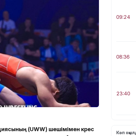
09:24
08:36
23:40
ациясының (UWW) шешімімен күрес
Көп оқы