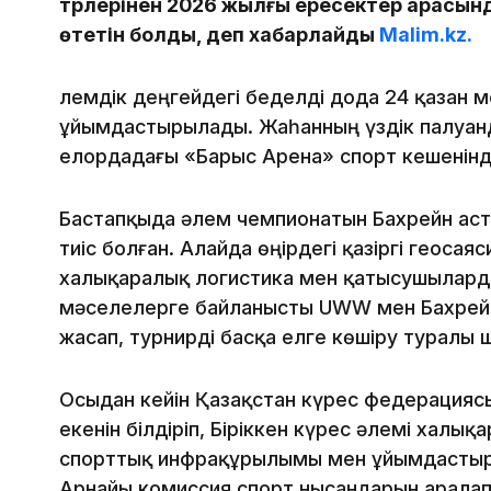
түрлерінен 2026 жылғы ересектер арасы
өтетін болды, деп хабарлайды
Malim.kz.
Әлемдік деңгейдегі беделді дода 24 қазан 
ұйымдастырылады. Жаһанның үздік палуан
елордадағы «Барыс Арена» спорт кешенінд
Бастапқыда әлем чемпионатын Бахрейн ас
тиіс болған. Алайда өңірдегі қазіргі геосаяс
халықаралық логистика мен қатысушылард
мәселелерге байланысты UWW мен Бахрейн
жасап, турнирді басқа елге көшіру туралы
Осыдан кейін Қазақстан күрес федерацияс
екенін білдіріп, Біріккен күрес әлемі хал
спорттық инфрақұрылымы мен ұйымдастыру
Арнайы комиссия спорт нысандарын аралап