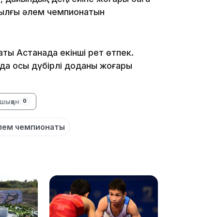
жылғы әлем чемпионатын
19:39
ты Астанада екінші рет өтпек.
 да осы дүбірлі доданы жоғары
шыққан
0
18:45
лем чемпионаты
17:34