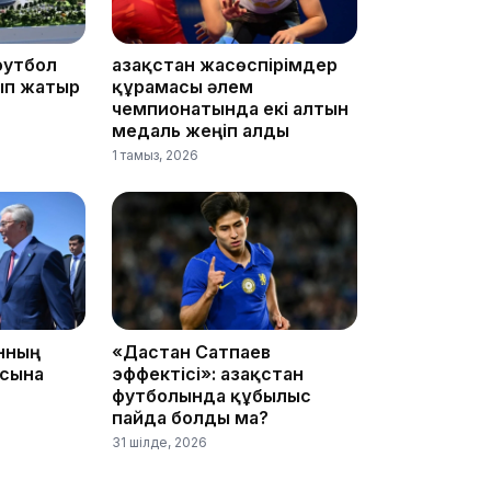
футбол
Қазақстан жасөспірімдер
16:34
ып жатыр
құрамасы әлем
чемпионатында екі алтын
медаль жеңіп алды
1 тамыз, 2026
16:33
анның
«Дастан Сатпаев
16:01
асына
эффектісі»: Қазақстан
футболында құбылыс
пайда болды ма?
31 шілде, 2026