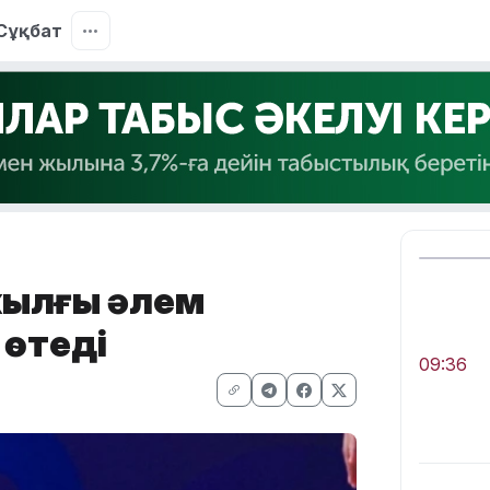
Сұқбат
 жылғы әлем
өтеді
09:36