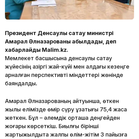
Президент Денсаулық сақтау министрі
Ақмарал Әлназарованы қабылдады, деп
хабарлайды Malim.kz.
Мемлекет басшысына денсаулық сақтау
жүйесінің қазіргі жай-күйі мен алдағы кезеңге
арналған перспективті міндеттері жөнінде
баяндалды.
Ақмарал Әлназарованың айтуынша, өткен
жылы елімізде өмір сүру ұзақтығы 75,4 жасқа
жеткен. Бұл – әлемдік орташа деңгейден
жоғары көрсеткіш. Биылғы бірінші
жартыжылдықта жалпы өлім-жітім 3 пайызға