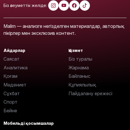
Біз әлеуметтік желіде:
Malim — анализге негізделген материалдар, авторлық
пікірлер мен эксклюзив контент.
Айдарлар
Қызмет
Саясат
Біз туралы
Аналитика
Жарнама
Қоғам
Байланыс
Мәдениет
Құпиялылық
Сұхбат
Пайдалану ережесі
Спорт
Бейне
Мобильді қосымшалар