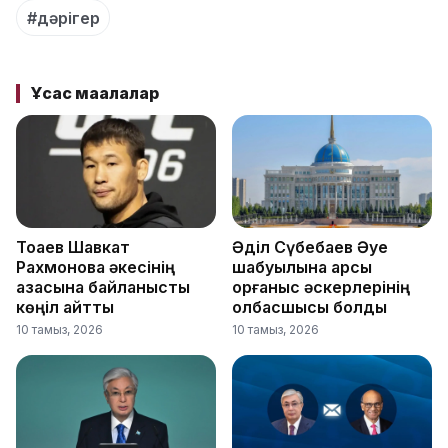
#дәрігер
Ұқсас мақалалар
Тоқаев Шавкат
Әділ Сүбебаев Әуе
Рахмоновқа әкесінің
шабуылына қарсы
қазасына байланысты
қорғаныс әскерлерінің
көңіл айтты
қолбасшысы болды
10 тамыз, 2026
10 тамыз, 2026