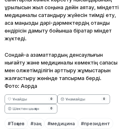
құрылысын жыл соңына дейін аяқтау, міндетті
медициналық сақтандыру жүйесін тиімді ету,
аса маңызды дәрі-дәрмектердің отандық
өндірісін дамыту бойынша бірқатар міндет
жүктеді.
Сондай-ақ азаматтардың денсаулығын
нығайту және медициналық көмектің сапасы
мен қолжетімділігін арттыру жұмыстарын
жалғастыру жөнінде тапсырма берді.
Фото: Ақорда
🤍 Ұнайды
😞 Ұнамайды
0
0
😡 Шектен шыққан
0
#Тоқаев
#заң
#медицина
#президент