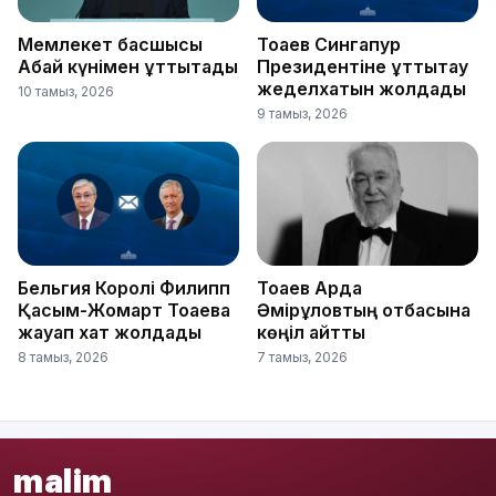
Мемлекет басшысы
Тоқаев Сингапур
Абай күнімен құттықтады
Президентіне құттықтау
жеделхатын жолдады
10 тамыз, 2026
9 тамыз, 2026
Бельгия Королі Филипп
Тоқаев Ардақ
Қасым-Жомарт Тоқаевқа
Әмірқұловтың отбасына
жауап хат жолдады
көңіл айтты
8 тамыз, 2026
7 тамыз, 2026
malim