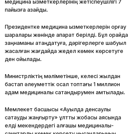
медицина қызметкерлерінің жетіспеушілігі 7
пайызға азайды.
Президентке медицина қызметкерлерін қорғау
шаралары жөнінде ақпарат берілді. Бұл орайда
заңнаманы қатаңдатуға, дәрігерлерге шабуыл
жасалған жағдайда жедел көмек көрсетуге
ден қойылады.
Министрліктің мәліметінше, келесі жылдан
бастап әлеуметтік осал топтағы 1 миллион
адам медициналық сақтандырумен қамтылады.
Мемлекет басшысы «Ауылда денсаулық
сақтауды жаңғырту» ұлттық жобасы аясында
елді мекендердегі алғашқы медициналық-
санитарлық көмек көрсету нысандарының