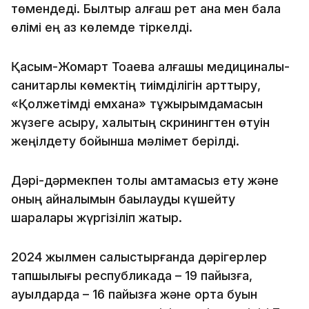
төмендеді. Былтыр алғаш рет ана мен бала
өлімі ең аз көлемде тіркелді.
Қасым-Жомарт Тоқаевқа алғашқы медициналық-
санитарлық көмектің тиімділігін арттыру,
«Қолжетімді емхана» тұжырымдамасын
жүзеге асыру, халықтың скринингтен өтуін
жеңілдету бойынша мәлімет берілді.
Дәрі-дәрмекпен толық қамтамасыз ету және
оның айналымын бақылауды күшейту
шаралары жүргізіліп жатыр.
2024 жылмен салыстырғанда дәрігерлер
тапшылығы республикада – 19 пайызға,
ауылдарда – 16 пайызға және орта буын