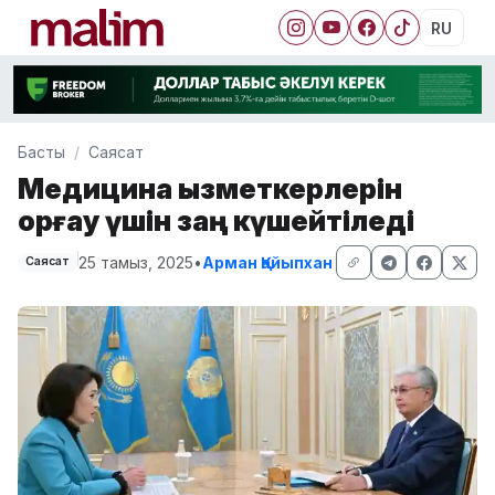
RU
Басты
Саясат
Медицина қызметкерлерін
қорғау үшін заң күшейтіледі
25 тамыз, 2025
•
Арман Қайыпхан
Саясат