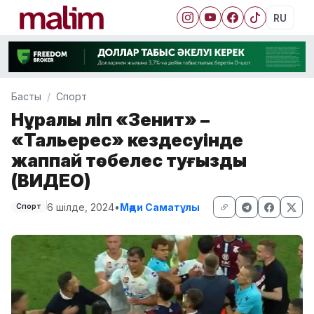
RU
Басты
Спорт
Нұралы Әліп «Зенит» –
«Тальерес» кездесуінде
жаппай төбелес туғызды
(ВИДЕО)
6 шілде, 2024
•
Мәди Саматұлы
Спорт