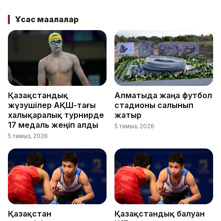
Ұқсас мақалалар
Қазақстандық
Алматыда жаңа футбол
жүзушілер АҚШ-тағы
стадионы салынып
халықаралық турнирде
жатыр
17 медаль жеңіп алды
5 тамыз, 2026
5 тамыз, 2026
Қазақстан
Қазақстандық балуан