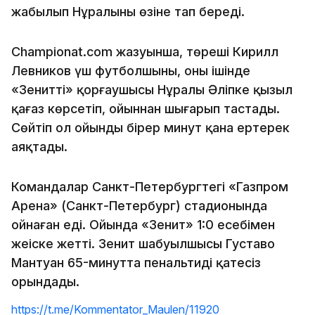
жабылып Нұралының өзіне тап береді.
Championat.com жазуынша, төреші Кирилл
Левников үш футболшыны, оның ішінде
«Зениттің» қорғаушысы Нұралы Әліпке қызыл
қағаз көрсетіп, ойыннан шығарып тастады.
Сөйтіп ол ойынды бірер минут қана ертерек
аяқтады.
Командалар Санкт-Петербургтегі «Газпром
Арена» (Санкт-Петербург) стадионында
ойнаған еді. Ойында «Зенит» 1:0 есебімен
жеңіске жетті. Зенит шабуылшысы Густаво
Мантуан 65-минутта пенальтиді қатесіз
орындады.
https://t.me/Kommentator_Maulen/11920