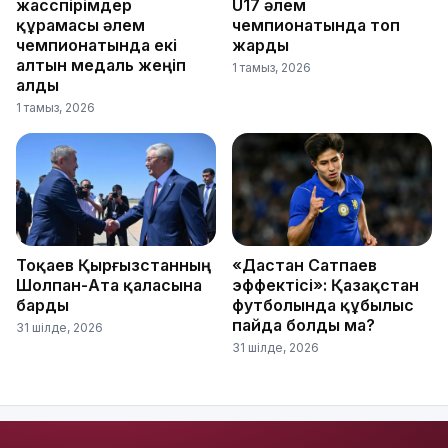
жасөспірімдер
U17 әлем
құрамасы әлем
чемпионатында топ
чемпионатында екі
жарды
алтын медаль жеңіп
1 тамыз, 2026
алды
1 тамыз, 2026
Тоқаев Қырғызстанның
«Дастан Сатпаев
Шолпан-Ата қаласына
эффектісі»: Қазақстан
барды
футболында құбылыс
пайда болды ма?
31 шілде, 2026
31 шілде, 2026