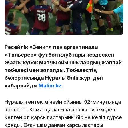
Ресейлік «Зенит» пен аргентиналық
«Тальерес» футбол клубтары кездескен
Жазғы кубок матчы ойыншылардың жаппай
төбелесімен аяқталды. Төбелестің
белортасында Нұралы Әліп жүр, деп
хабарлайды
Malim.kz.
Нұралы тентек мінезін ойынның 92-минутында
көрсетті. Командаласына араша түсем деп
келген ол қарсыластарының біріне келіп дүрсе
қояды. Оған шамданған қарсыластары