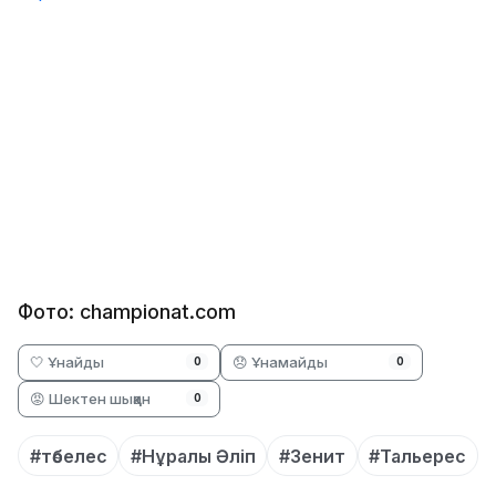
Фото: championat.com
🤍 Ұнайды
😞 Ұнамайды
0
0
😡 Шектен шыққан
0
#төбелес
#Нұралы Әліп
#Зенит
#Тальерес