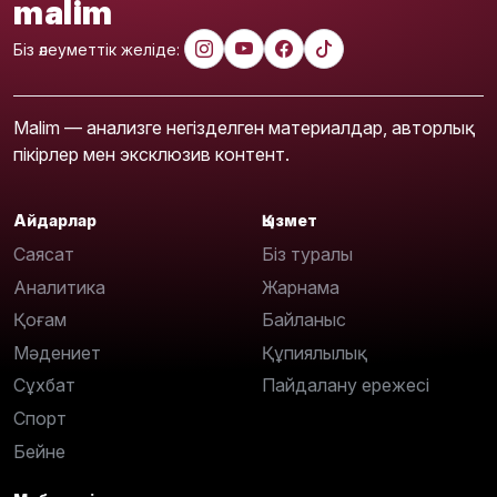
malim
Біз әлеуметтік желіде:
Malim — анализге негізделген материалдар, авторлық
пікірлер мен эксклюзив контент.
Айдарлар
Қызмет
Саясат
Біз туралы
Аналитика
Жарнама
Қоғам
Байланыс
Мәдениет
Құпиялылық
Сұхбат
Пайдалану ережесі
Спорт
Бейне