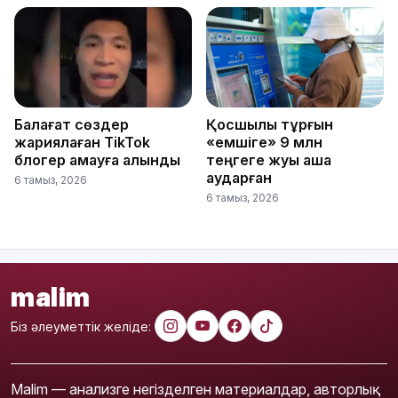
Балағат сөздер
Қосшылық тұрғын
жариялаған TikTok
«емшіге» 9 млн
блогер қамауға алынды
теңгеге жуық ақша
аударған
6 тамыз, 2026
6 тамыз, 2026
malim
Біз әлеуметтік желіде:
Malim — анализге негізделген материалдар, авторлық