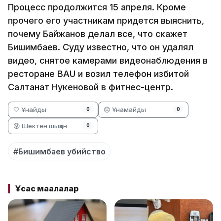
Процесс продолжится 15 апреля. Кроме
прочего его участникам придется выяснить,
почему Байжанов делал все, что скажет
Бишимбаев. Суду известно, что он удалял
видео, снятое камерами видеонаблюдения в
ресторане ВАU и возил телефон избитой
Салтанат Нукеновой в фитнес-центр.
🤍 Ұнайды
😞 Ұнамайды
0
0
😡 Шектен шыққан
0
#Бишимбаев убийство
Ұқсас мақалалар