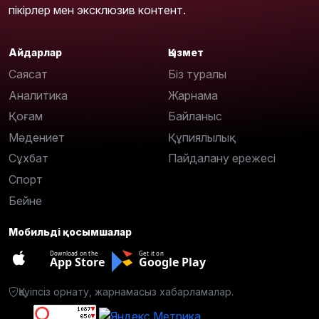
пікірлер мен эксклюзив контент.
Айдарлар
Қызмет
Саясат
Біз туралы
Аналитика
Жарнама
Қоғам
Байланыс
Мәдениет
Құпиялылық
Сұхбат
Пайдалану ережесі
Спорт
Бейне
Мобильді қосымшалар
Download on the
Get it on
App Store
Google Play
Қауіпсіз орнату, жарнамасыз хабарламалар.