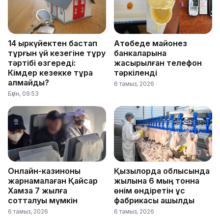
14 қыркүйектен бастап
Ақтөбеде майонез
тұрғын үй кезегіне тұру
банкаларына
тәртібі өзгереді:
жасырылған телефон
Кімдер кезекке тұра
тәркіленді
алмайды?
6 тамыз, 2026
Бүгін, 09:53
Онлайн-казиноны
Қызылорда облысында
жарнамалаған Қайсар
жылына 6 мың тонна
Хамза 7 жылға
өнім өндіретін құс
сотталуы мүмкін
фабрикасы ашылды
6 тамыз, 2026
6 тамыз, 2026