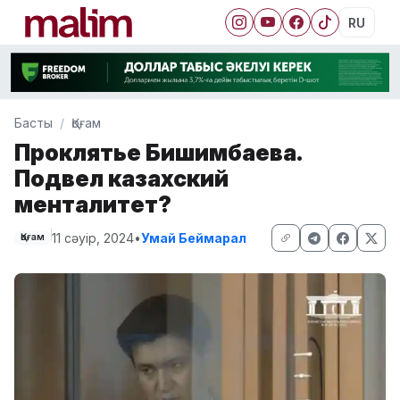
RU
Басты
Қоғам
Проклятье Бишимбаева.
Подвел казахский
менталитет?
11 сәуір, 2024
•
Умай Беймарал
Қоғам