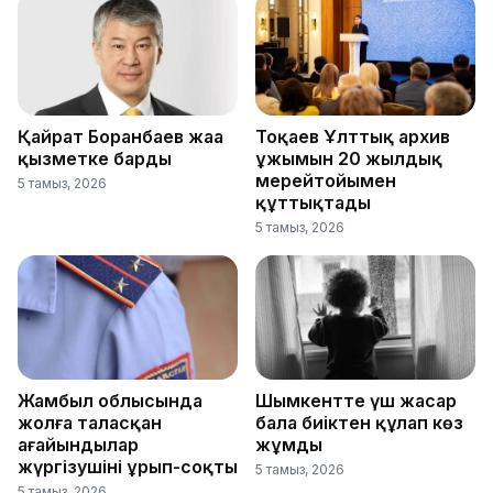
Қайрат Боранбаев жаңа
Тоқаев Ұлттық архив
қызметке барды
ұжымын 20 жылдық
мерейтойымен
5 тамыз, 2026
құттықтады
5 тамыз, 2026
Жамбыл облысында
Шымкентте үш жасар
жолға таласқан
бала биіктен құлап көз
ағайындылар
жұмды
жүргізушіні ұрып-соқты
5 тамыз, 2026
5 тамыз, 2026