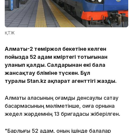
ҚТЖ
Алматы-2 теміржол бекетіне келген
пойызда 52 адам көміртегі тотығынан
уланып қалды. Салдарынан екі бала
жансақтау бөліміне түскен. Бұл
туралы Stan.kz ақпарат агенттігі жазды.
Алматы қаласының қоғамдық денсаулық сақтау
басқармасының мәліметінше, оқиға орнына
жедел жәрдемнің 13 бригадасы жіберілген.
"Барлығы 52 адам, оның ішінде балалар