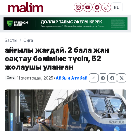
RU
Басты
Оқиға
Қайғылы жағдай. 2 бала жан
сақтау бөліміне түсіп, 52
жолаушы уланған
11 желтоқсан, 2025
•
Айбын Атабай
Оқиға