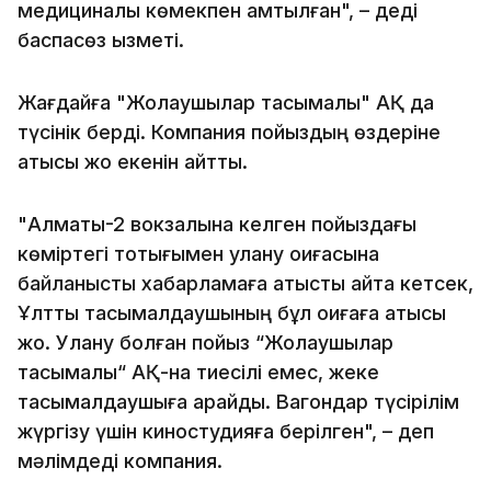
медициналық көмекпен қамтылған", – деді
баспасөз қызметі.
Жағдайға "Жолаушылар тасымалы" АҚ да
түсінік берді. Компания пойыздың өздеріне
қатысы жоқ екенін айтты.
"Алматы-2 вокзалына келген пойыздағы
көміртегі тотығымен улану оқиғасына
байланысты хабарламаға қатысты айта кетсек,
Ұлттық тасымалдаушының бұл оқиғаға қатысы
жоқ. Улану болған пойыз “Жолаушылар
тасымалы“ АҚ-на тиесілі емес, жеке
тасымалдаушыға қарайды. Вагондар түсірілім
жүргізу үшін киностудияға берілген", – деп
мәлімдеді компания.