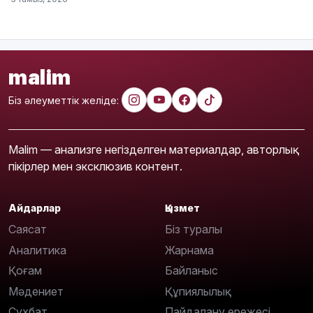
malim
Біз әлеуметтік желіде:
Malim — анализге негізделген материалдар, авторлық
пікірлер мен эксклюзив контент.
Айдарлар
Қызмет
Саясат
Біз туралы
Аналитика
Жарнама
Қоғам
Байланыс
Мәдениет
Құпиялылық
Сұхбат
Пайдалану ережесі