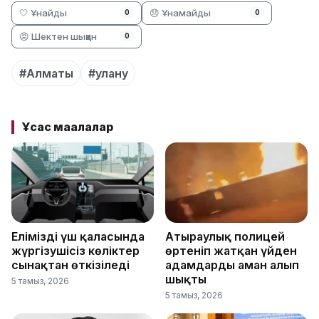
🤍 Ұнайды
😞 Ұнамайды
0
0
😡 Шектен шыққан
0
#Алматы
#улану
Ұқсас мақалалар
Еліміздің үш қаласында
Атыраулық полицей
жүргізушісіз көліктер
өртеніп жатқан үйден
сынақтан өткізіледі
адамдарды аман алып
шықты
5 тамыз, 2026
5 тамыз, 2026