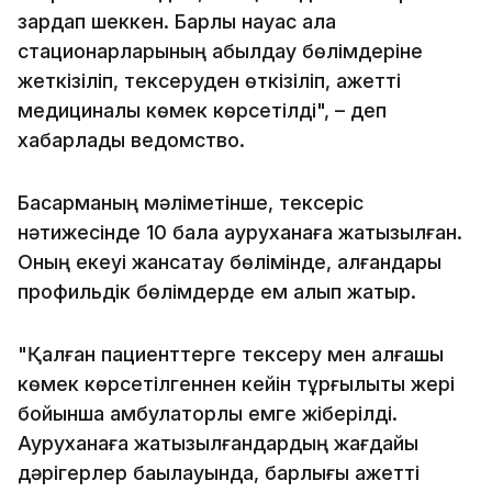
зардап шеккен. Барлық науқас қала
стационарларының қабылдау бөлімдеріне
жеткізіліп, тексеруден өткізіліп, қажетті
медициналық көмек көрсетілді", – деп
хабарлады ведомство.
Басқарманың мәліметінше, тексеріс
нәтижесінде 10 бала ауруханаға жатқызылған.
Оның екеуі жансақтау бөлімінде, қалғандары
профильдік бөлімдерде ем алып жатыр.
"Қалған пациенттерге тексеру мен алғашқы
көмек көрсетілгеннен кейін тұрғылықты жері
бойынша амбулаторлық емге жіберілді.
Ауруханаға жатқызылғандардың жағдайы
дәрігерлер бақылауында, барлығы қажетті