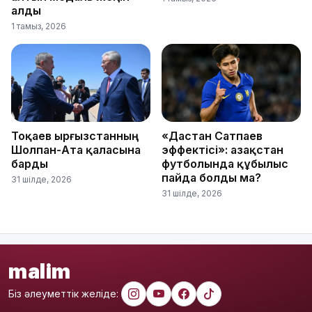
алды
1 тамыз, 2026
Тоқаев Қырғызстанның
«Дастан Сатпаев
Шолпан-Ата қаласына
эффектісі»: Қазақстан
барды
футболында құбылыс
пайда болды ма?
31 шілде, 2026
31 шілде, 2026
malim
Біз әлеуметтік желіде: