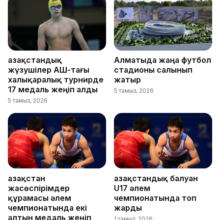
Қазақстандық
Алматыда жаңа футбол
жүзушілер АҚШ-тағы
стадионы салынып
халықаралық турнирде
жатыр
17 медаль жеңіп алды
5 тамыз, 2026
5 тамыз, 2026
Қазақстан
Қазақстандық балуан
жасөспірімдер
U17 әлем
құрамасы әлем
чемпионатында топ
чемпионатында екі
жарды
алтын медаль жеңіп
1 тамыз, 2026