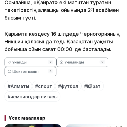
Осылайша, «Қайрат» екі матчтан тұратын
текетірестің алғашқы ойынында 2:1 есебімен
басым түсті.
Қарымта кездесу 16 шілдеде Черногорияның
Никшич қаласында өтеді. Қазақстан уақыты
бойынша ойын сағат 00:00-де басталады.
🤍 Ұнайды
😞 Ұнамайды
0
0
😡 Шектен шыққан
0
#Алматы
#спорт
#футбол
#Қайрат
#чемпиондар лигасы
Ұқсас мақалалар