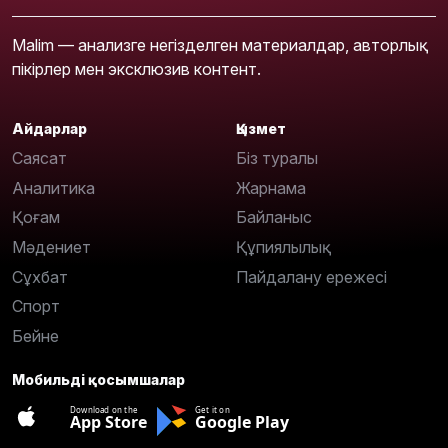
Malim — анализге негізделген материалдар, авторлық
пікірлер мен эксклюзив контент.
Айдарлар
Қызмет
Саясат
Біз туралы
Аналитика
Жарнама
Қоғам
Байланыс
Мәдениет
Құпиялылық
Сұхбат
Пайдалану ережесі
Спорт
Бейне
Мобильді қосымшалар
Download on the
Get it on
App Store
Google Play