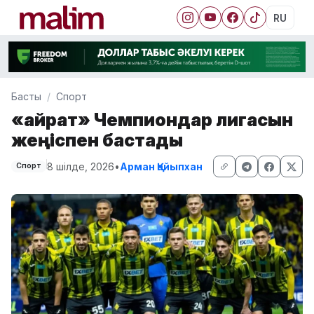
RU
Басты
Спорт
«Қайрат» Чемпиондар лигасын
жеңіспен бастады
8 шілде, 2026
•
Арман Қайыпхан
Спорт