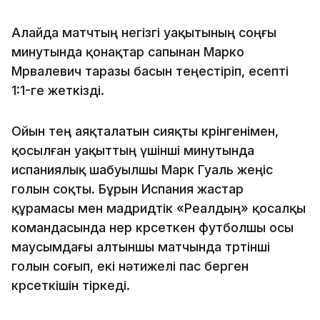
Алайда матчтың негізгі уақытының соңғы
минутында қонақтар сапынан Марко
Мрвалевич таразы басын теңестіріп, есепті
1:1-ге жеткізді.
Ойын тең аяқталатын сияқты көрінгенімен,
қосылған уақыттың үшінші минутында
испаниялық шабуылшы Марк Гуаль жеңіс
голын соқты. Бұрын Испания жастар
құрамасы мен мадридтік «Реалдың» қосалқы
командасында өнер көрсеткен футболшы осы
маусымдағы алтыншы матчында төртінші
голын соғып, екі нәтижелі пас берген
көрсеткішін тіркеді.