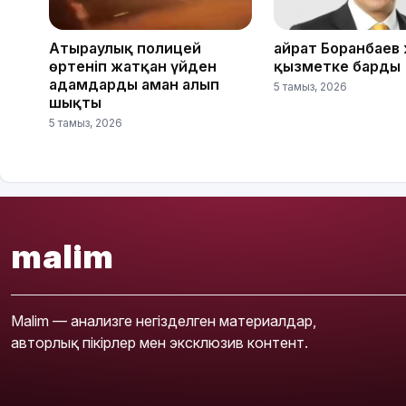
Атыраулық полицей
Қайрат Боранбаев
өртеніп жатқан үйден
қызметке барды
адамдарды аман алып
5 тамыз, 2026
шықты
5 тамыз, 2026
malim
Malim — анализге негізделген материалдар,
авторлық пікірлер мен эксклюзив контент.