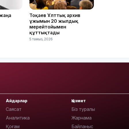
18:45
 жаңа
Тоқаев Ұлттық архив
ұжымын 20 жылдық
мерейтойымен
құттықтады
5 тамыз, 2026
17:34
16:34
Айдарлар
Қызмет
Саясат
Біз туралы
Аналитика
Жарнама
16:33
Қоғам
Байланыс