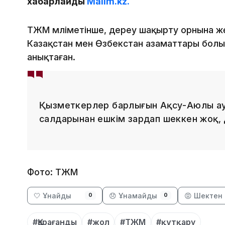
хабарлайды
Malim.kz.
ТЖМ мәліметінше, дереу шақырту орнына ж
Казақстан мен Өзбекстан азаматтары болы
анықтаған.
Қызметкерлер барлығын Ақсу-Аюлы ау
салдарынан ешкім зардап шеккен жоқ,
Фото: ТЖМ
🤍 Ұнайды
😞 Ұнамайды
😡 Шектен 
0
0
#Қарағанды
#жол
#ТЖМ
#құтқару