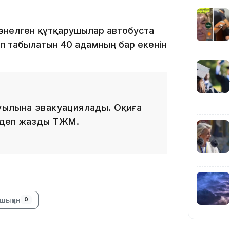
өнелген құтқарушылар автобуста
23:40
п табылатын 40 адамның бар екенін
ылына эвакуациялады. Оқиға
21:59
 деп жазды ТЖМ.
21:00
шыққан
0