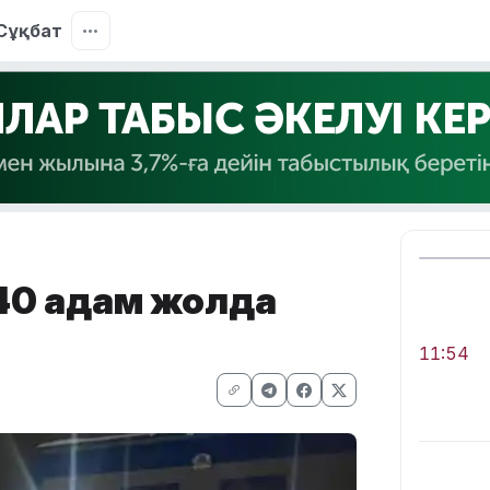
Сұқбат
40 адам жолда
11:54