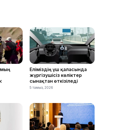
20:52
 мың
Еліміздің үш қаласында
жүргізушісіз көліктер
19:39
к
сынақтан өткізіледі
5 тамыз, 2026