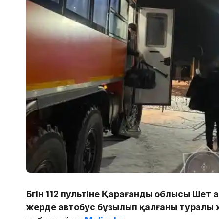
Бүгін 112 пультіне Қарағанды облысы Ше
жерде автобус бұзылып қалғаны туралы ха