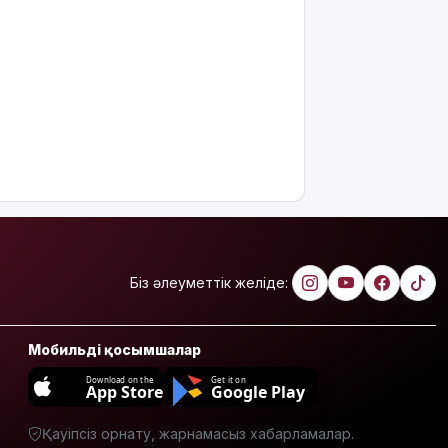
облысының
90
жылдығымен
құттықтады
Телефон
алаяқтығының
жаңа түрі
туралы
ескерту
жасалды
Қазақстандағы
ең қымбат
мамандықтар
Біз әлеуметтік желіде:
– 2026: оқу
ақысы
қанша?
Мобильді қосымшалар
Ұлдана
Download on the
Get it on
App Store
Google Play
Мырзуанға
қатысты іс
Қауіпсіз орнату, жарнамасыз хабарламалар.
сотқа