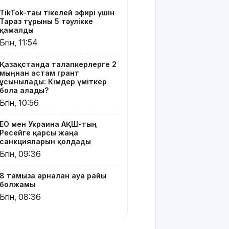
TikTok-тағы тікелей эфирі үшін
Полиция
Тараз тұрғыны 5 тәулікке
қазақстандық
қамалды
жүргізушілерге
Бүгін, 11:54
маңызды
ескерту
Қазақстанда талапкерлерге 2
жасады
мыңнан астам грант
ұсынылады: Кімдер үміткер
Тоқаев
бола алады?
Ардақ
Бүгін, 10:56
Әмірқұловтың
отбасына
ЕО мен Украина АҚШ-тың
көңіл
Ресейге қарсы жаңа
айтты
санкцияларын қолдады
Бүгін, 09:36
Құрылысшыларға
құрмет:
8 тамызға арналған ауа райы
Қызылордада
болжамы
сала
Бүгін, 08:36
үздіктері
марапатталды