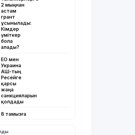
2 мыңнан
астам
грант
ұсынылады:
Кімдер
үміткер
бола
алады?
ЕО мен
Украина
АҚШ-тың
Ресейге
қарсы
жаңа
санкцияларын
қолдады
8 тамызға
арналған
ауа райы
ылды
болжамы