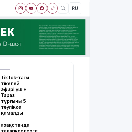
RU
TikTok-тағы
тікелей
эфирі үшін
Тараз
тұрғыны 5
тәулікке
қамалды
Қазақстанда
талапкерлерге