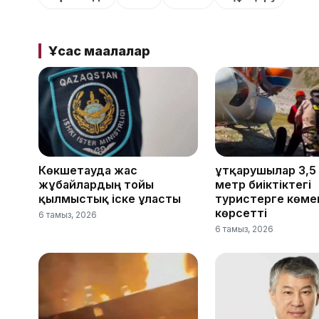
Ұқсас мақалалар
Көкшетауда жас
Құтқарушылар 3,5
жұбайлардың тойы
метр биіктіктегі
қылмыстық іске ұласты
туристерге көме
көрсетті
6 тамыз, 2026
6 тамыз, 2026