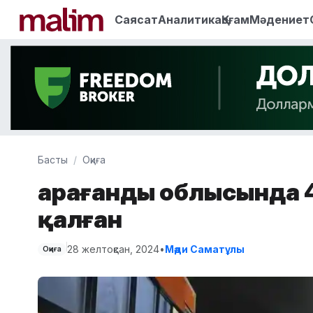
Саясат
Аналитика
Қоғам
Мәдениет
Басты
Оқиға
Қарағанды облысында 
қалған
28 желтоқсан, 2024
•
Мәди Саматұлы
Оқиға