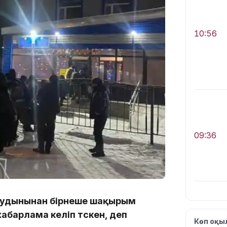
10:56
09:36
т аудынынан бірнеше шақырым
08:36
барлама келіп түскен, деп
Көп оқ