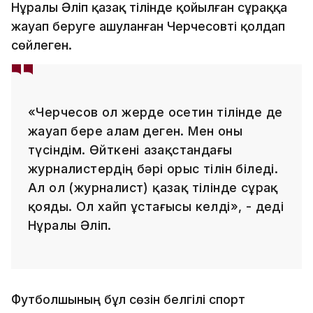
Нұралы Әліп қазақ тілінде қойылған сұраққа
жауап беруге ашуланған Черчесовті қолдап
сөйлеген.
«Черчесов ол жерде осетин тілінде де
жауап бере алам деген. Мен оны
түсіндім. Өйткені Қазақстандағы
журналистердің бәрі орыс тілін біледі.
Ал ол (журналист) қазақ тілінде сұрақ
қояды. Ол хайп ұстағысы келді», - деді
Нұралы Әліп.
Футболшының бұл сөзін белгілі спорт