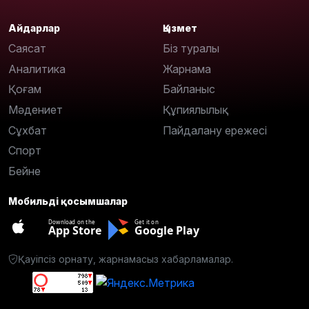
Айдарлар
Қызмет
Саясат
Біз туралы
Аналитика
Жарнама
Қоғам
Байланыс
Мәдениет
Құпиялылық
Сұхбат
Пайдалану ережесі
Спорт
Бейне
Мобильді қосымшалар
Download on the
Get it on
App Store
Google Play
Қауіпсіз орнату, жарнамасыз хабарламалар.