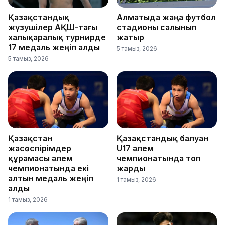
Қазақстандық
Алматыда жаңа футбол
жүзушілер АҚШ-тағы
стадионы салынып
халықаралық турнирде
жатыр
17 медаль жеңіп алды
5 тамыз, 2026
5 тамыз, 2026
Қазақстан
Қазақстандық балуан
жасөспірімдер
U17 әлем
құрамасы әлем
чемпионатында топ
чемпионатында екі
жарды
алтын медаль жеңіп
1 тамыз, 2026
алды
1 тамыз, 2026