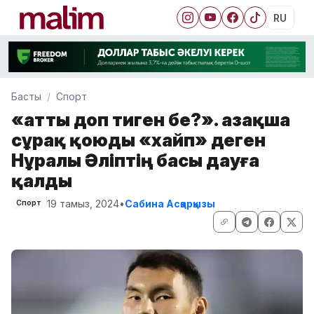
RU
Басты
Спорт
«Қатты доп тиген бе?». Қазақша
сұрақ қоюды «хайп» деген
Нұралы Әліптің басы дауға
қалды
19 тамыз, 2024
•
Сабина Асқарқызы
Спорт