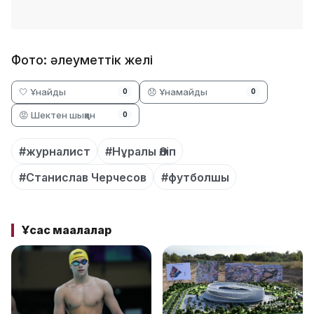
Фото: әлеуметтік желі
🤍 Ұнайды
😞 Ұнамайды
0
0
😡 Шектен шыққан
0
#журналист
#Нұралы Әліп
#Станислав Черчесов
#футболшы
Ұқсас мақалалар