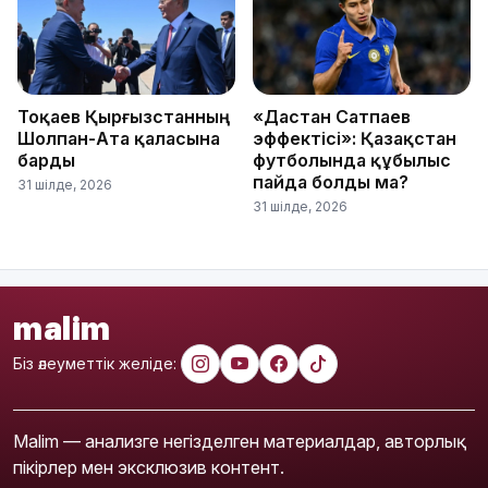
Тоқаев Қырғызстанның
«Дастан Сатпаев
Шолпан-Ата қаласына
эффектісі»: Қазақстан
барды
футболында құбылыс
пайда болды ма?
31 шілде, 2026
31 шілде, 2026
malim
Біз әлеуметтік желіде:
Malim — анализге негізделген материалдар, авторлық
пікірлер мен эксклюзив контент.