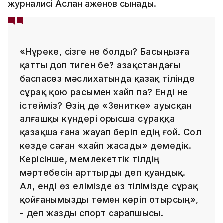
журналисі Аслан Қаженов сынады.
«Нұреке, сізге не болды? Басыңызға
қатты доп тиген бе? Қазақстандағы
баспасөз мәслихатында қазақ тілінде
сұрақ қою расымен хайп па? Енді не
істейміз? Өзің де «Зенитке» ауысқан
алғашқы күндері орысша сұраққа
қазақша ғана жауап беріп едің ғой. Сол
кезде саған «хайп жасады» демедік.
Керісінше, мемлекеттік тілдің
мәртебесін арттырды деп қуандық.
Ал, енді өз елімізде өз тілімізде сұрақ
қойғанымызды төмен көріп отырсың»,
- деп жазды спорт сарапшысы.