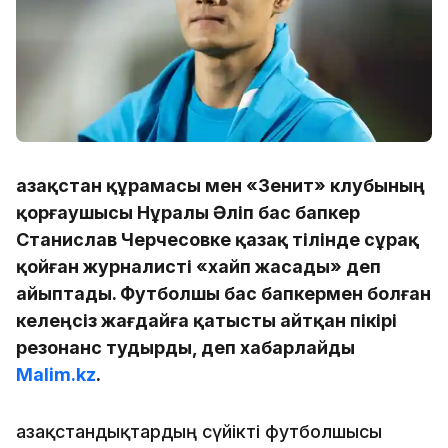
Қазақстан құрамасы мен «Зенит» клубының
қорғаушысы Нұралы Әліп бас бапкер
Станислав Черчесовке қазақ тілінде сұрақ
қойған журналисті «хайп жасады» деп
айыптады. Футболшы бас бапкермен болған
келеңсіз жағдайға қатысты айтқан пікірі
резонанс тудырды, деп хабарлайды
Malim.kz
.
Қазақстандықтардың сүйікті футболшысы