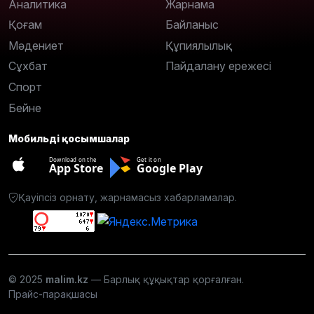
Аналитика
Жарнама
Қоғам
Байланыс
Мәдениет
Құпиялылық
Сұхбат
Пайдалану ережесі
Спорт
Бейне
Мобильді қосымшалар
Download on the
Get it on
App Store
Google Play
Қауіпсіз орнату, жарнамасыз хабарламалар.
© 2025
malim.kz
— Барлық құқықтар қорғалған.
Прайс-парақшасы