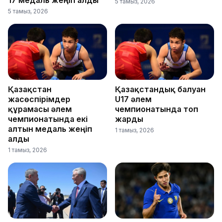
17 медаль жеңіп алды
5 тамыз, 2026
5 тамыз, 2026
Қазақстан
Қазақстандық балуан
жасөспірімдер
U17 әлем
құрамасы әлем
чемпионатында топ
чемпионатында екі
жарды
алтын медаль жеңіп
1 тамыз, 2026
алды
1 тамыз, 2026