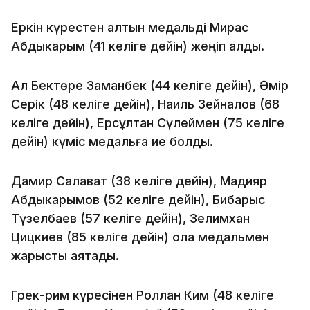
Еркін күрестен алтын медальді Мирас
Абдыкарым (41 келіге дейін) жеңіп алды.
Ал Бектөре Заманбек (44 келіге дейін), Әмір
Серік (48 келіге дейін), Наиль Зейналов (68
келіге дейін), Ерсұлтан Сүлеймен (75 келіге
дейін) күміс медальға ие болды.
Дамир Салават (38 келіге дейін), Мадияр
Абдыкарымов (52 келіге дейін), Бибарыс
Түзелбаев (57 келіге дейін), Зелимхан
Цицкиев (85 келіге дейін) қола медальмен
жарысты аяқтады.
Грек-рим күресінен Роллан Ким (48 келіге