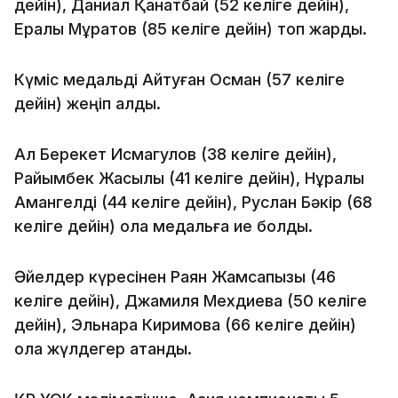
дейін), Даниал Қанатбай (52 келіге дейін),
Ералы Мұратов (85 келіге дейін) топ жарды.
Күміс медальді Айтуған Осман (57 келіге
дейін) жеңіп алды.
Ал Берекет Исмагулов (38 келіге дейін),
Райымбек Жақсылық (41 келіге дейін), Нұралы
Амангелді (44 келіге дейін), Руслан Бәкір (68
келіге дейін) қола медальға ие болды.
Әйелдер күресінен Раян Жамсапқызы (46
келіге дейін), Джамиля Мехдиева (50 келіге
дейін), Эльнара Киримова (66 келіге дейін)
қола жүлдегер атанды.