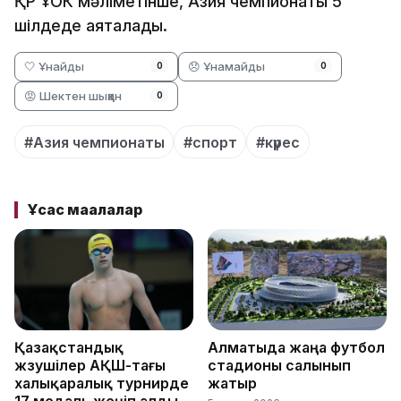
ҚР ҰОК мәліметінше, Азия чемпионаты 5
шілдеде аяқталады.
🤍 Ұнайды
😞 Ұнамайды
0
0
😡 Шектен шыққан
0
#Азия чемпионаты
#спорт
#күрес
Ұқсас мақалалар
Қазақстандық
Алматыда жаңа футбол
жүзушілер АҚШ-тағы
стадионы салынып
халықаралық турнирде
жатыр