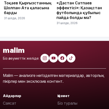
Тоқаев Қырғызстанның
«Дастан Сатпаев
Шолпан-Ата қаласына
эффектісі»: Қазақстан
барды
футболында құбылыс
пайда болды ма?
31 шілде, 2026
31 шілде, 2026
malim
Біз әлеуметтік желіде:
Malim — анализге негізделген материалдар, авторлық
пікірлер мен эксклюзив контент.
Айдарлар
Қызмет
Саясат
Біз туралы