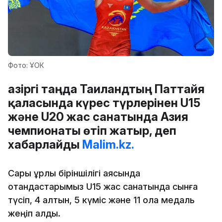
Фото: ҰОК
Қазіргі таңда Таиландтың Паттайя
қаласында күрес түрлерінен U15
және U20 жас санатында Азия
чемпионаты өтіп жатыр, деп
хабарлайды
Malim.kz.
Сары құрлық біріншілігі аясында
отандастарымыз U15 жас санатында сынға
түсіп, 4 алтын, 5 күміс және 11 қола медаль
жеңіп алды.