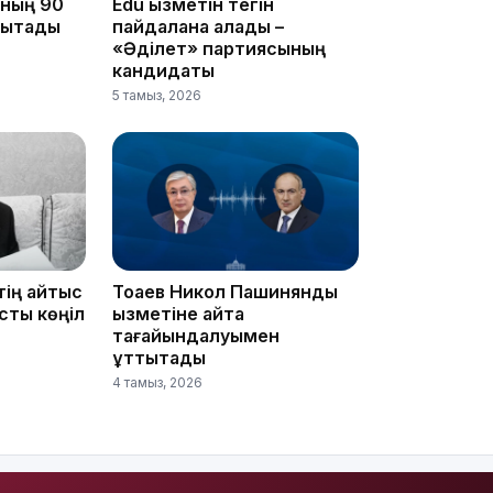
ының 90
Edu қызметін тегін
ықтады
пайдалана алады –
«Әділет» партиясының
кандидаты
5 тамыз, 2026
13:08
тің қайтыс
Тоқаев Никол Пашинянды
сты көңіл
қызметіне қайта
тағайындалуымен
құттықтады
12:35
4 тамыз, 2026