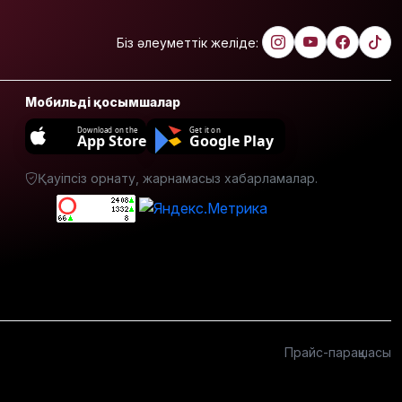
жастар
алкоголь
Біз әлеуметтік желіде:
сатып
алып,
көшеде
төгіп
Мобильді қосымшалар
жатыр
Download on the
Get it on
App Store
Google Play
Қытай
экспорты
Қауіпсіз орнату, жарнамасыз хабарламалар.
болжамдағыдай
болмады
Атырауда
балабақша
тәрбиешісінің
бүлдіршінге
күш
қолданғаны
видеоға
Прайс-парақшасы
түсіп қалды