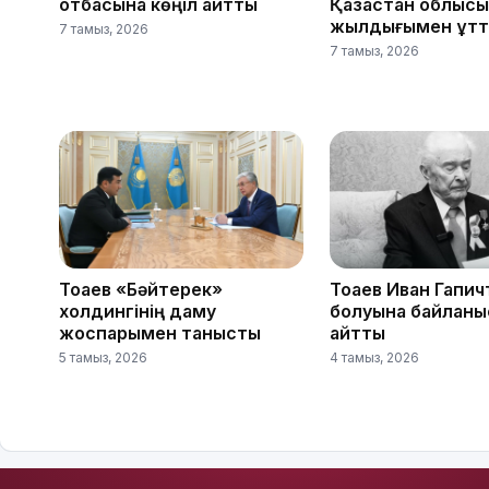
отбасына көңіл айтты
Қазақстан облыс
жылдығымен құтт
7 тамыз, 2026
7 тамыз, 2026
Тоқаев «Бәйтерек»
Тоқаев Иван Гапич
холдингінің даму
болуына байланы
жоспарымен танысты
айтты
5 тамыз, 2026
4 тамыз, 2026