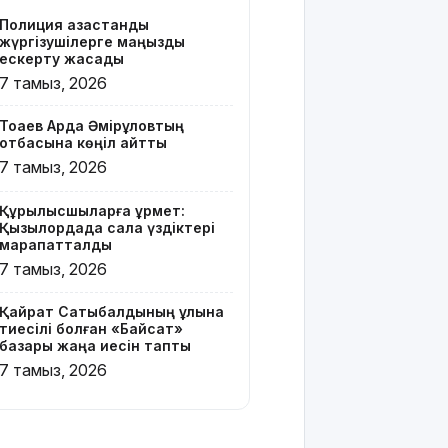
бар жейде
Полиция қазақстандық
киген
жүргізушілерге маңызды
жолаушы
ескерту жасады
қызу талқыға
7 тамыз, 2026
түсті
Тоқаев Ардақ Әмірқұловтың
Президент
отбасына көңіл айтты
Солтүстік
7 тамыз, 2026
Қазақстан
облысының
Құрылысшыларға құрмет:
90
Қызылордада сала үздіктері
жылдығымен
марапатталды
құттықтады
7 тамыз, 2026
Телефон
Қайрат Сатыбалдының ұлына
алаяқтығының
тиесілі болған «Байсат»
жаңа түрі
базары жаңа иесін тапты
туралы
7 тамыз, 2026
ескерту
жасалды
Қазақстандағы