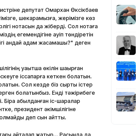
19:39
инистріне депутат Омархан Өксікбаев
гімізге, шекарамызға, жерімізге көз
лігі нотасын да жіберді. Сол нотаға
здің егемендігіне қауіп төндіретін
гі қандай қадам жасамақшы?" деген
18:45
лігінің уақытша өкілін шақырған
әскеуге іссапарға кеткен болатын.
латын. Сол кезде біз сыртқы істер
ерген болатынбыз. Енді тәжірибеге
 Бірақ қабылданған іс-шаралар
17:34
тке, президент әкімшілігіне
болмайды деп сын айтты.
ғы қайталап жатыр... Расында да,