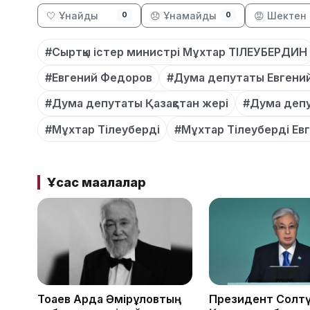
🤍 Ұнайды
😞 Ұнамайды
😡 Шектен 
0
0
#Сыртқы істер министрі Мұхтар ТІЛЕУБЕРДИН
#Евгений Федоров
#Дума депутаты Евгени
#Дума депутаты Қазақстан жері
#Дума деп
#Мұхтар Тілеуберді
#Мұхтар Тілеуберді Ев
Ұқсас мақалалар
Тоқаев Ардақ Әмірқұловтың
Президент Солтү