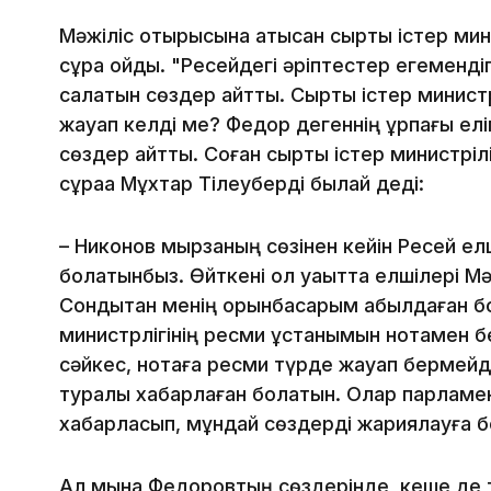
Мәжіліс отырысына қатысқан сыртқы істер м
сұрақ қойды. "Ресейдегі әріптестер егеменді
салатын сөздер айтты. Сыртқы істер министр
жауап келді ме? Федор дегеннің ұрпағы елімі
сөздер айтты. Соған сыртқы істер министрілі
сұраққа Мұхтар Тілеуберді былай деді:
– Никонов мырзаның сөзінен кейін Ресей елші
болатынбыз. Өйткені ол уақытта елшілері М
Сондықтан менің орынбасарым қабылдаған бо
министрлігінің ресми ұстанымын нотамен б
сәйкес, нотаға ресми түрде жауап бермейді.
туралы хабарлаған болатын. Олар парламен
хабарласып, мұндай сөздерді жариялауға 
Ал мына Федоровтың сөздерінде, кеше де та