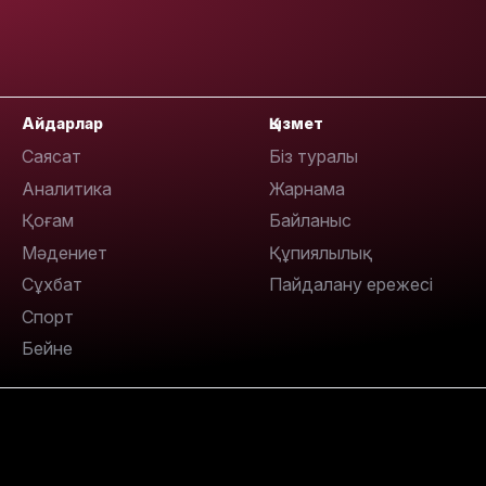
12:17
Айдарлар
Қызмет
Саясат
Біз туралы
Аналитика
Жарнама
11:23
Қоғам
Байланыс
Мәдениет
Құпиялылық
Сұхбат
Пайдалану ережесі
Спорт
Бейне
11:20