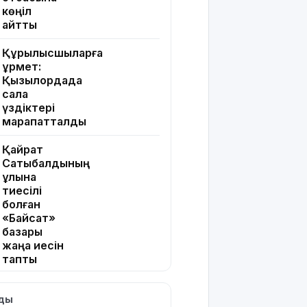
көңіл
айтты
Құрылысшыларға
құрмет:
Қызылордада
сала
үздіктері
марапатталды
Қайрат
Сатыбалдының
ұлына
тиесілі
болған
«Байсат»
базары
жаңа иесін
тапты
Қарағандада
лды
Z белгісі