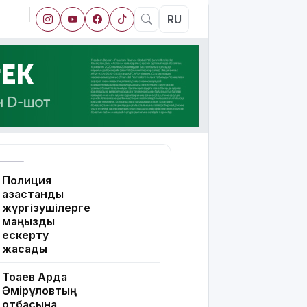
RU
Полиция
қазақстандық
жүргізушілерге
маңызды
ескерту
жасады
Тоқаев Ардақ
Әмірқұловтың
отбасына