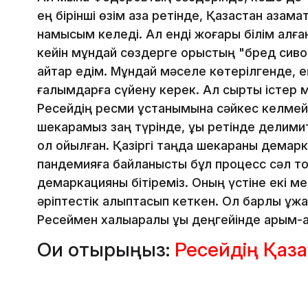
ең бірінші өзім қазақ ретінде, Қазақстан аза
намысым келеді. Ал енді жоғары білім алған
кейін мұндай сөздерге орыстың "бред сив
айтар едім. Мұндай мәселе көтерілгенде, е
ғалымдарға сүйену керек. Ал сыртқы істер 
Ресейдің ресми ұстанымына сәйкес келмейді.
шекарамыз заң түрінде, құқық ретінде делими
қол қойылған. Қазіргі таңда шекараны демарк
пандемияға байланысты бұл процесс сәл тоқ
демаркацияны бітіреміз. Оның үстіне екі м
әріптестік қалыптасып кеткен. Ол барлық құж
Ресеймен халықаралық құқық деңгейінде қары
Оқи отырыңыз:
Ресейдің Қаза