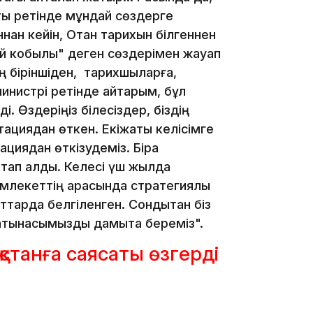
маты ретінде мұндай сөздерге
16:34
нан кейін, Отан тарихын білгеннен
ой кобылы" деген сөздерімен жауап
ң біріншіден, тарихшыларға,
министрі ретінде айтарым, бұл
 Өздеріңіз білесіздер, біздің
16:33
тациядан өткен. Екіжақты келісімге
ациядан өткізудеміз. Бірақ
тап қалды. Келесі үш жылда
емлекеттің арасында стратегиялық
аттарда белгіленген. Сондықтан біз
16:01
м-қатынасымызды дамыта береміз".
қстанға саясаты өзгерді
15:33