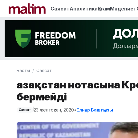
Саясат
Аналитика
Қоғам
Мәдениет
Басты
Саясат
Қазақстан нотасына К
бермейді
23 желтоқсан, 2020
•
Елнұр Бақытқызы
Саясат