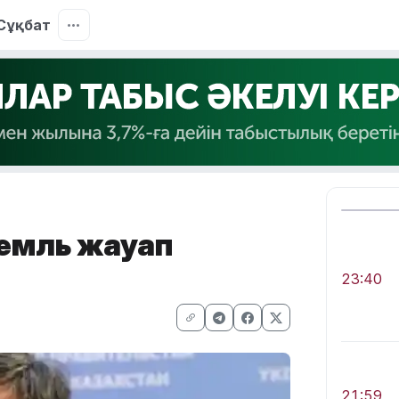
Сұқбат
ремль жауап
23:40
21:59