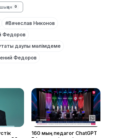
шыққан
0
#Вячеслав Никонов
15:04
й Федоров
утаты даулы мәлімдеме
гений Федоров
14:10
стік
160 мың педагог ChatGPT
13:14