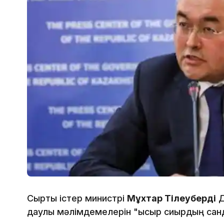
Сыртқы істер министрі
Мұхтар Тілеуберді
Д
даулы мәлімдемелерін "қысыр сиырдың сан