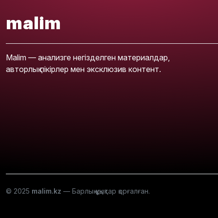
malim
Malim — анализге негізделген материалдар,
авторлық пікірлер мен эксклюзив контент.
© 2025
malim.kz
— Барлық құқықтар қорғалған.