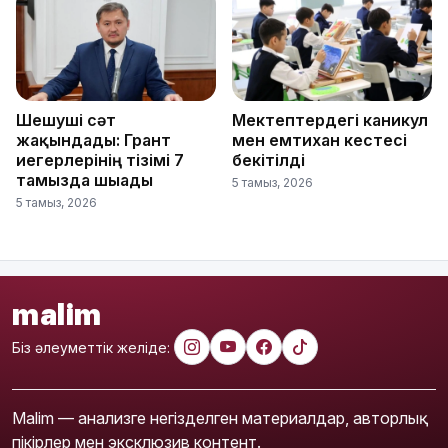
Шешуші сәт
Мектептердегі каникул
жақындады: Грант
мен емтихан кестесі
иегерлерінің тізімі 7
бекітілді
тамызда шығады
5 тамыз, 2026
5 тамыз, 2026
malim
Біз әлеуметтік желіде:
Malim — анализге негізделген материалдар, авторлық
пікірлер мен эксклюзив контент.