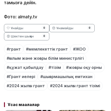
тамызға дейін.
Фото: almaty.tv
🤍 Ұнайды
😞 Ұнамайды
0
0
😡 Шектен шыққан
0
#грант
#мемлекеттік грант
#ЖОО
#ғылым және жоғары білім министрлігі
#құжат қабылдау
#тізім
#жоғары оқу орны
#Грант иелері
#шығармашылық емтихан
#2024 жылғы грант
#2024 жылғы грант тізімі
Ұқсас мақалалар