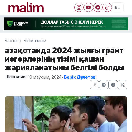
RU
Басты
Білім-ғылым
Қазақстанда 2024 жылғы грант
иегерлерінің тізімі қашан
жарияланатыны белгілі болды
19 маусым, 2024
•
Берік Дәулетов
Білім-ғылым