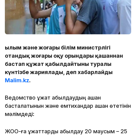
Ғылым және жоғары білім министрлігі
отандық жоғары оқу орындары қашаннан
бастап құжат қабылдайтыны туралы
күнтізбе жариялады, деп хабарлайды
Malim.kz
.
Ведомство құжат қабылдаудың қашан
басталатынын және емтихандар қашан өтетінін
мәлімдеді:
ЖОО-ға құжаттарды қабылдау 20 маусым – 25