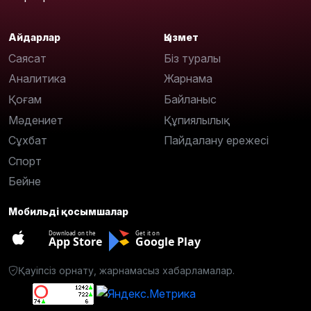
Айдарлар
Қызмет
Саясат
Біз туралы
Аналитика
Жарнама
Қоғам
Байланыс
Мәдениет
Құпиялылық
Сұхбат
Пайдалану ережесі
Спорт
Бейне
Мобильді қосымшалар
Download on the
Get it on
App Store
Google Play
Қауіпсіз орнату, жарнамасыз хабарламалар.