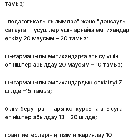
тамыз;
"педагогикалық ғылымдар" және "денсаулық
сақтауға" түсушілер үшін арнайы емтихандар
өткізу 20 маусым – 20 тамыз;
шығармашылық емтихандарға қатысу үшін
өтініштер қабылдау 20 маусым – 10 тамыз;
шығармашылық емтихандардың өткізілуі 7
шілде –15 тамыз;
білім беру гранттары конкурсына қатысуға
өтініштер қабылдау 13 – 20 шілде;
грант иегерлерінің тізімін жариялау 10