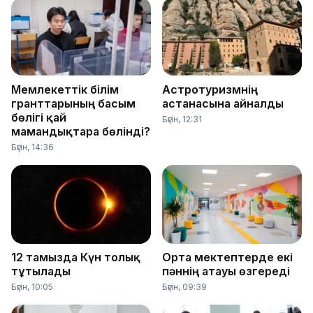
Мемлекеттік білім
Астротуризмнің
гранттарының басым
астанасына айналды
бөлігі қай
Бүгін, 12:31
мамандықтарға бөлінді?
Бүгін, 14:36
12 тамызда Күн толық
Орта мектептерде екі
тұтылады
пәннің атауы өзгереді
Бүгін, 10:05
Бүгін, 09:39