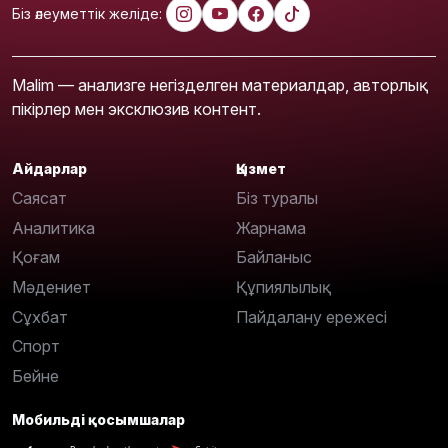
Біз әлеуметтік желіде:
Malim — анализге негізделген материалдар, авторлық
пікірлер мен эксклюзив контент.
Айдарлар
Қызмет
Саясат
Біз туралы
Аналитика
Жарнама
Қоғам
Байланыс
Мәдениет
Құпиялылық
Сұхбат
Пайдалану ережесі
Спорт
Бейне
Мобильді қосымшалар