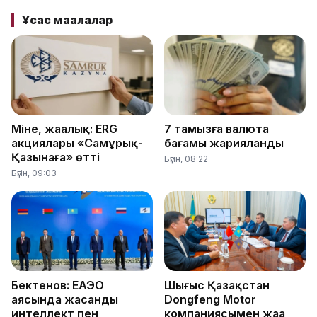
Ұқсас мақалалар
Міне, жаңалық: ERG
7 тамызға валюта
акциялары «Самұрық-
бағамы жарияланды
Қазынаға» өтті
Бүгін, 08:22
Бүгін, 09:03
Бектенов: ЕАЭО
Шығыс Қазақстан
аясында жасанды
Dongfeng Motor
интеллект пен
компаниясымен жаңа