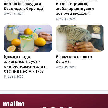
кедергісіз саудаға
инвестициялық
басымдық беріледі
жобаларды жүзеге
асыруға мүдделі
6 тамыз, 2026
6 тамыз, 2026
Қазақстанда
6 тамызға валюта
алкогольсіз сусын
бағамы
өндірісі қарқын алды:
6 тамыз, 2026
бес айда өсім – 17%
6 тамыз, 2026
malim