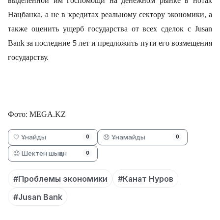
выделенной им госпомощи на денежном рынке в нотах
Нацбанка, а не в кредитах реальному сектору экономики, а
также оценить ущерб государства от всех сделок с Jusan
Bank за последние 5 лет и предложить пути его возмещения
государству.
Фото: MEGA.KZ
🤍 Ұнайды
😞 Ұнамайды
0
0
😡 Шектен шыққан
0
#Проблемы экономики
#Канат Нуров
#Jusan Bank