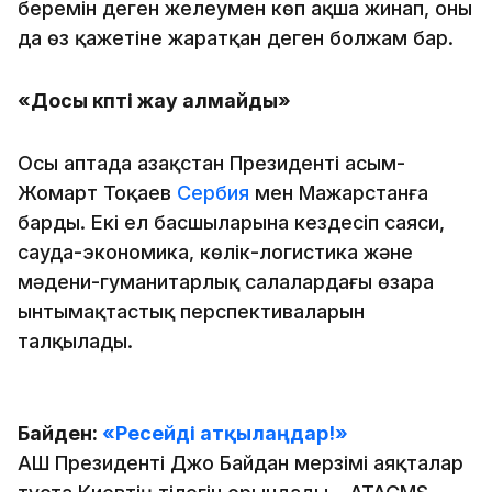
беремін деген желеумен көп ақша жинап, оны
да өз қажетіне жаратқан деген болжам бар.
«Досы көпті жау алмайды»
Осы аптада Қазақстан Президенті Қасым-
Жомарт Тоқаев
Сербия
мен Мажарстанға
барды. Екі ел басшыларына кездесіп саяси,
сауда-экономика, көлік-логистика және
мәдени-гуманитарлық салалардағы өзара
ынтымақтастық перспективаларын
талқылады.
Байден:
«Ресейді атқылаңдар!»
АҚШ Президенті Джо Байдан мерзімі аяқталар