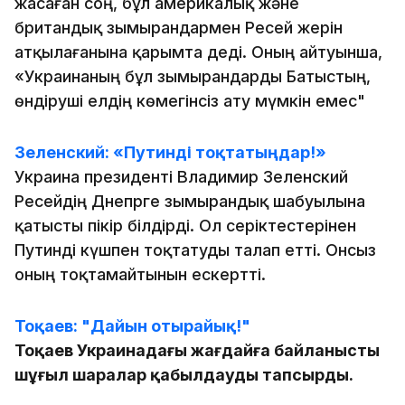
жасаған соң, бұл америкалық және
британдық зымырандармен Ресей жерін
атқылағанына қарымта деді. Оның айтуынша,
«Украинаның бұл зымырандарды Батыстың,
өндіруші елдің көмегінсіз ату мүмкін емес"
Зеленский: «Путинді тоқтатыңдар!»
Украина президенті Владимир Зеленский
Ресейдің Днепрге зымырандық шабуылына
қатысты пікір білдірді. Ол серіктестерінен
Путинді күшпен тоқтатуды талап етті. Онсыз
оның тоқтамайтынын ескертті.
Тоқаев: "Дайын отырайық!"
Тоқаев Украинадағы жағдайға байланысты
шұғыл шаралар қабылдауды тапсырды.