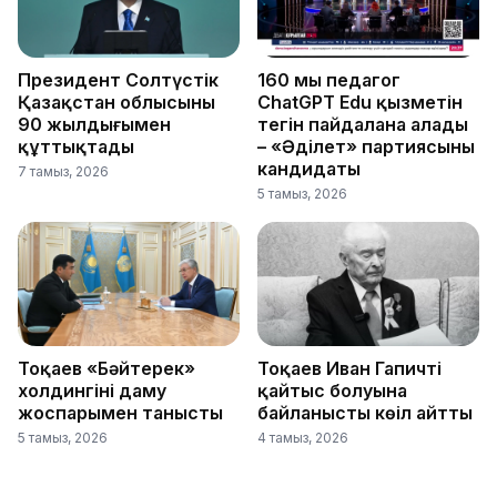
Президент Солтүстік
160 мың педагог
Қазақстан облысының
ChatGPT Edu қызметін
90 жылдығымен
тегін пайдалана алады
құттықтады
– «Әділет» партиясының
кандидаты
7 тамыз, 2026
5 тамыз, 2026
Тоқаев «Бәйтерек»
Тоқаев Иван Гапичтің
холдингінің даму
қайтыс болуына
жоспарымен танысты
байланысты көңіл айтты
5 тамыз, 2026
4 тамыз, 2026