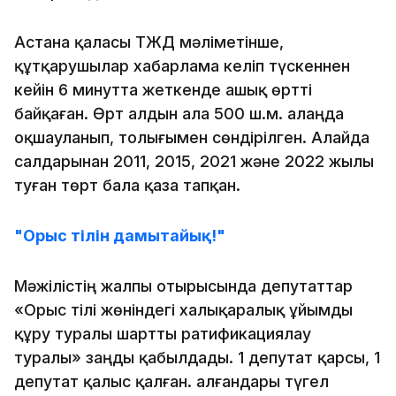
Астана қаласы ТЖД мәліметінше,
құтқарушылар хабарлама келіп түскеннен
кейін 6 минутта жеткенде ашық өртті
байқаған. Өрт алдын ала 500 ш.м. алаңда
оқшауланып, толығымен сөндірілген. Алайда
салдарынан 2011, 2015, 2021 және 2022 жылы
туған төрт бала қаза тапқан.
"Орыс тілін дамытайық!"
Мәжілістің жалпы отырысында депутаттар
«Орыс тілі жөніндегі халықаралық ұйымды
құру туралы шартты ратификациялау
туралы» заңды қабылдады. 1 депутат қарсы, 1
депутат қалыс қалған. Қалғандары түгел