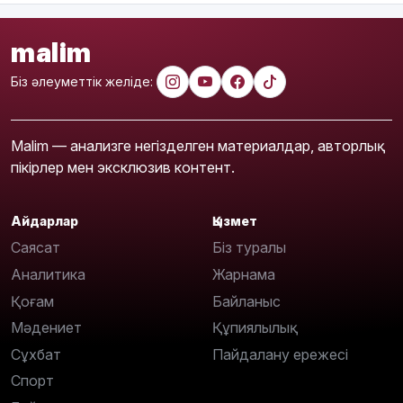
malim
Біз әлеуметтік желіде:
Malim — анализге негізделген материалдар, авторлық
пікірлер мен эксклюзив контент.
Айдарлар
Қызмет
Саясат
Біз туралы
Аналитика
Жарнама
Қоғам
Байланыс
Мәдениет
Құпиялылық
Сұхбат
Пайдалану ережесі
Спорт