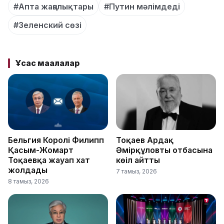
#Апта жаңалықтары
#Путин мәлімдеді
#Зеленский сөзі
Ұқсас мақалалар
Бельгия Королі Филипп
Тоқаев Ардақ
Қасым-Жомарт
Әмірқұловтың отбасына
Тоқаевқа жауап хат
көңіл айтты
жолдады
7 тамыз, 2026
8 тамыз, 2026