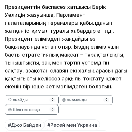
Президенттің баспасөз хатшысы Берік
Уәлидің жазуынша, Парламент
палаталарының төрағалары қабылданып
жатқан іс-қимыл туралы хабардар етілді.
Президент еліміздегі жағдайды өз
бақылауында ұстап отыр. Біздің еліміз үшін
басты стратегиялық мақсат – тұрақтылықты,
тыныштықты, заң мен тәртіп үстемдігін
сақтау. Қазақстан славян екі халық арасындағы
қақтығысты келіссөз арқылы тоқтату қажет
екенін бірнеше рет мәлімдеген болатын.
🤍 Ұнайды
😞 Ұнамайды
0
0
😡 Шектен шыққан
0
#Джо Байден
#Ресей мен Украина