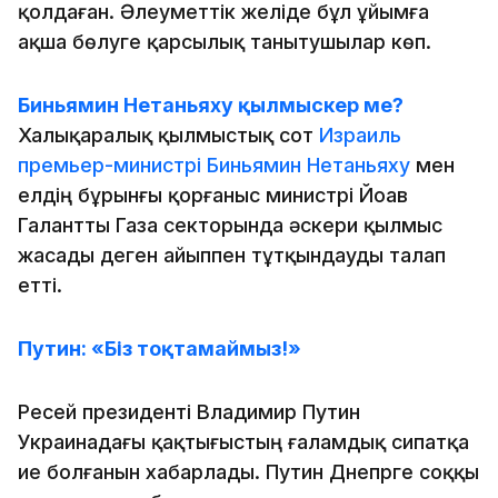
қолдаған. Әлеуметтік желіде бұл ұйымға
ақша бөлуге қарсылық танытушылар көп.
Биньямин Нетаньяху қылмыскер ме?
Халықаралық қылмыстық сот
Израиль
премьер-министрі Биньямин Нетаньяху
мен
елдің бұрынғы қорғаныс министрі Йоав
Галантты Газа секторында әскери қылмыс
жасады деген айыппен тұтқындауды талап
етті.
Путин: «Біз тоқтамаймыз!»
Ресей президенті Владимир Путин
Украинадағы қақтығыстың ғаламдық сипатқа
ие болғанын хабарлады. Путин Днепрге соққы