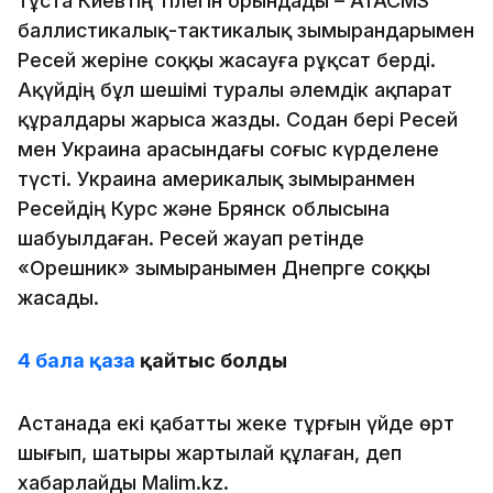
тұста Киевтің тілегін орындады – ATACMS
баллистикалық-тактикалық зымырандарымен
Ресей жеріне соққы жасауға рұқсат берді.
Ақүйдің бұл шешімі туралы әлемдік ақпарат
құралдары жарыса жазды. Содан бері Ресей
мен Украина арасындағы соғыс күрделене
түсті. Украина америкалық зымыранмен
Ресейдің Курс және Брянск облысына
шабуылдаған. Ресей жауап ретінде
«Орешник» зымыранымен Днепрге соққы
жасады.
4 бала қаза
қайтыс болды
Астанада екі қабатты жеке тұрғын үйде өрт
шығып, шатыры жартылай құлаған, деп
хабарлайды Malim.kz.