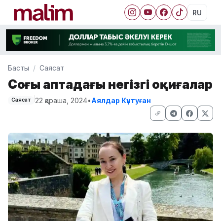
RU
Басты
Саясат
Соңғы аптадағы негізгі оқиғалар
22 қараша, 2024
•
Аялдар Күнтуған
Саясат