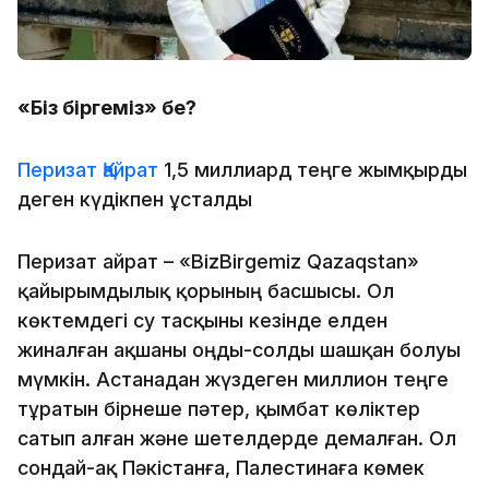
«Біз біргеміз» бе?
Перизат Қайрат
1,5 миллиард теңге жымқырды
деген күдікпен ұсталды
Перизат Қайрат – «BizBirgemiz Qazaqstan»
қайырымдылық қорының басшысы. Ол
көктемдегі су тасқыны кезінде елден
жиналған ақшаны оңды-солды шашқан болуы
мүмкін. Астанадан жүздеген миллион теңге
тұратын бірнеше пәтер, қымбат көліктер
сатып алған және шетелдерде демалған. Ол
сондай-ақ Пәкістанға, Палестинаға көмек