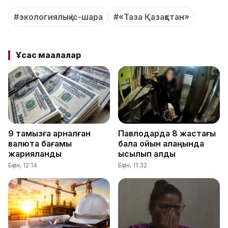
#экологиялық іс-шара
#«Таза Қазақстан»
Ұқсас мақалалар
9 тамызға арналған
Павлодарда 8 жастағы
валюта бағамы
бала ойын алаңында
жарияланды
қысылып қалды
Бүгін, 12:14
Бүгін, 11:32