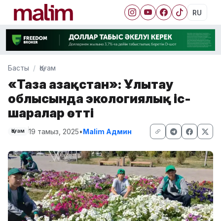
RU
Басты
Қоғам
«Таза Қазақстан»: Ұлытау
облысында экологиялық іс-
шаралар өтті
19 тамыз, 2025
•
Malim Админ
Қоғам