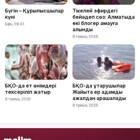
Бүгін – Құрылысшылар
Тікелей эфирдегі
күні
бейәдеп сөз: Алматыда
екі блогер қамауға
Бүгін, 08:41
алынды
8 тамыз, 2026
БҚО-да ет өнімдері
БҚО-да құтқарушылар
тексеріліп жатыр
Жайықта ер адамды
ажалдан арашалады
8 тамыз, 2026
8 тамыз, 2026