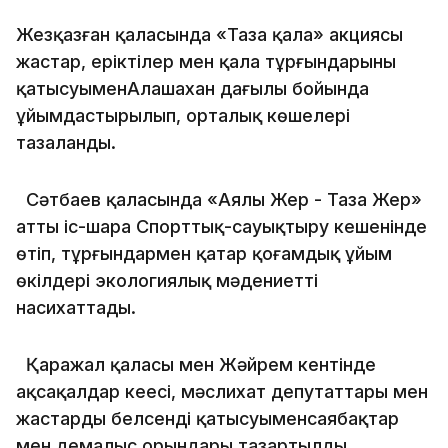
Жезқазған қаласында «Таза қала» акциясы
жастар, еріктілер мен қала тұрғындарының
қатысуыменАлашахан даңғылы бойында
ұйымдастырылып, орталық көшелері
тазаланды.
Сәтбаев қаласында «Аялы Жер - Таза Жер»
атты іс-шара Спорттық-сауықтыру кешенінде
өтіп, тұрғындармен қатар қоғамдық ұйым
өкілдері экологиялық мәдениетті
насихаттады.
Қаражал қаласы мен Жәйрем кентінде
ақсақалдар кеңесі, мәслихат депутаттары мен
жастардың белсенді қатысуыменсаябақтар
мен демалыс орындары тазартылды.