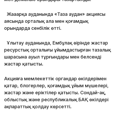
Жаңаарқа ауданында «Таза аудан» акциясы
аясында орталық алаң мен қоғамдық
орындарда сенбілік өтті.
Ұлытау ауданында, Ембұлақ өңірінде жастар
ресурстық орталығы ұйымдастырған тазалық
шарасына ауыл тұрғындары мен белсенді
жастар қатысты.
Акцияға мемлекеттік органдар өкілдерімен
қатар, блогерлер, қоғамдық ұйым мүшелері,
жастар және еріктілер қатысты. Сондай-ақ,
облыстық және республикалық БАҚ өкілдері
ақпараттық қолдау көрсетті.