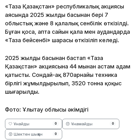
«Таза Қазақстан» республикалық акциясы
аясында 2025 жылдың басынан бері 7
облыстық және 8 қалалық сенбілік өткізілді.
Бұған қоса, апта сайын қала мен аудандарда
«Таза бейсенбі» шарасы өткізіліп келеді.
2025 жылдың басынан бастап «Таза
Қазақстан» акциясына 44 мыңнан астам адам
қатысты. Сондай-ақ 870арнайы техника
бірлігі жұмылдырылып, 3520 тонна қоқыс
шығарылды.
Фото: Ұлытау облысы әкімдігі
🤍 Ұнайды
😞 Ұнамайды
0
0
😡 Шектен шыққан
0