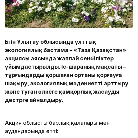
Бүгін Ұлытау облысында ұлттық
экологиялық бастама – «Таза Қазақстан»
акциясы аясында жаппай сенбіліктер
ұйымдастырылды. Іс-шараның мақсаты –
тұрғындарды қоршаған ортаны қорғауға
шақыру, экологиялық мәдениетті арттыру
және туған өлкеге қамқорлық жасауды
дәстүрге айналдыру.
Акция облыстың барлық қалалары мен
аудандарында өтті: