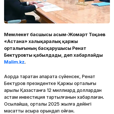
Мемлекет басшысы Қасым-Жомарт Тоқаев
«Астана» халықаралық қаржы
орталығының басқарушысы Ренат
Бектұровты қабылдады, деп хабарлайды
Malim.kz
.
Ақорда таратқан ақпаратқа сүйенсек, Ренат
Бектұров президентке Қаржы орталығы
арқылы Қазақстанға 12 миллиард доллардан
астам инвестиция тартылғанын хабарлаған.
Осылайша, орталық 2025 жылға дейінгі
мақсатты асыра орындап қойған.