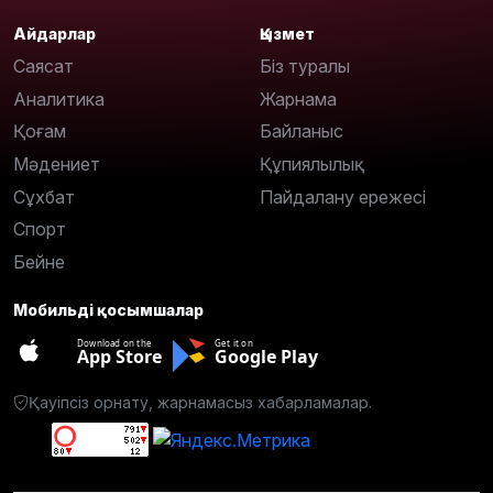
Айдарлар
Қызмет
Саясат
Біз туралы
Аналитика
Жарнама
Қоғам
Байланыс
Мәдениет
Құпиялылық
Сұхбат
Пайдалану ережесі
Спорт
Бейне
Мобильді қосымшалар
Download on the
Get it on
App Store
Google Play
Қауіпсіз орнату, жарнамасыз хабарламалар.