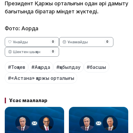
Президент Қаржы орталығын одан әрі дамыту
бағытында бірқатар міндет жүктеді.
Фото: Ақорда
🤍 Ұнайды
😞 Ұнамайды
0
0
😡 Шектен шыққан
0
#Тоқаев
#Ақорда
#қабылдау
#басшы
#«Астана» қаржы орталығы
Ұқсас мақалалар