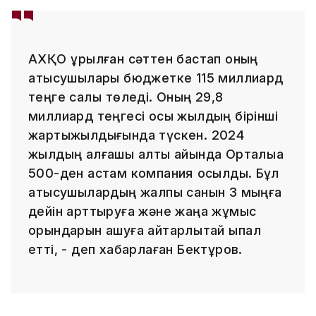
АХҚО құрылған сәттен бастап оның
қатысушылары бюджетке 115 миллиард
теңге салық төледі. Оның 29,8
миллиард теңгесі осы жылдың бірінші
жартыжылдығында түскен. 2024
жылдың алғашқы алты айында Орталыққа
500-ден астам компания қосылды. Бұл
қатысушылардың жалпы санын 3 мыңға
дейін арттыруға және жаңа жұмыс
орындарын ашуға айтарлықтай ықпал
етті, - деп хабарлаған Бектұров.