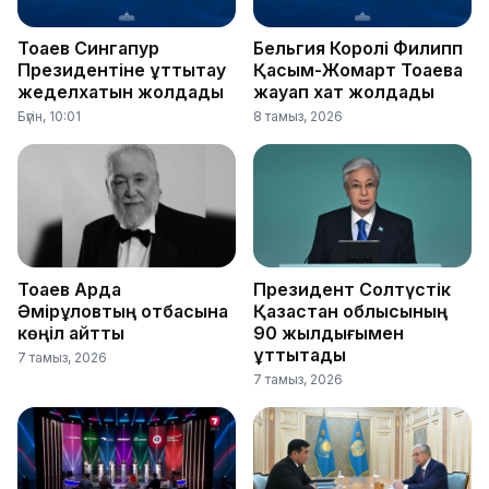
Тоқаев Сингапур
Бельгия Королі Филипп
Президентіне құттықтау
Қасым-Жомарт Тоқаевқа
жеделхатын жолдады
жауап хат жолдады
Бүгін, 10:01
8 тамыз, 2026
Тоқаев Ардақ
Президент Солтүстік
Әмірқұловтың отбасына
Қазақстан облысының
көңіл айтты
90 жылдығымен
құттықтады
7 тамыз, 2026
7 тамыз, 2026