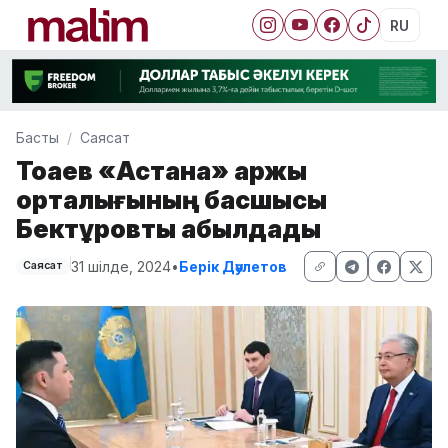
RU
Басты
Саясат
Тоқаев «Астана» қаржы
орталығының басшысы
Бектұровты қабылдады
31 шілде, 2024
•
Берік Дәулетов
Саясат