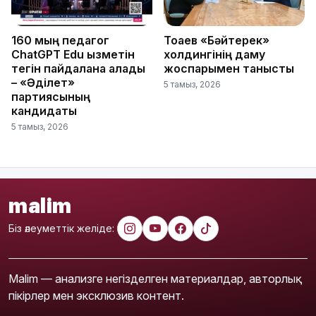
160 мың педагог
Тоқаев «Бәйтерек»
ChatGPT Edu қызметін
холдингінің даму
тегін пайдалана алады
жоспарымен танысты
– «Әділет»
5 тамыз, 2026
партиясының
кандидаты
5 тамыз, 2026
malim
Біз әлеуметтік желіде:
Malim — анализге негізделген материалдар, авторлық
пікірлер мен эксклюзив контент.