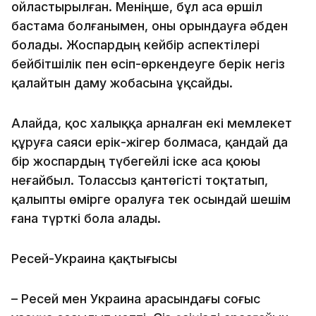
ойластырылған. Меніңше, бұл аса өршіл
бастама болғанымен, оны орындауға әбден
болады. Жоспардың кейбір аспектілері
бейбітшілік пен өсіп-өркендеуге берік негіз
қалайтын даму жобасына ұқсайды.
Алайда, қос халыққа арналған екі мемлекет
құруға саяси ерік-жігер болмаса, қандай да
бір жоспардың түбегейлі іске аса қоюы
неғайбыл. Толассыз қантөгісті тоқтатып,
қалыпты өмірге оралуға тек осындай шешім
ғана түрткі бола алады.
Ресей-Украина қақтығысы
– Ресей мен Украина арасындағы соғыс