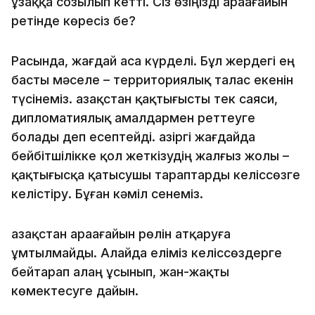
ұзаққа созылып кетті. Сіз өзіңізді араағайын
ретінде көресіз бе?
Расында, жағдай аса күрделі. Бұл жердегі ең
басты мәселе – территориялық талас екенін
түсінеміз. Қазақстан қақтығысты тек саяси,
дипломатиялық амалдармен реттеуге
болады деп есептейді. Қазіргі жағдайда
бейбітшілікке қол жеткізудің жалғыз жолы –
қақтығысқа қатысушы тараптарды келіссөзге
келістіру. Бұған кәміл сенеміз.
Қазақстан араағайын рөлін атқаруға
ұмтылмайды. Алайда еліміз келіссөздерге
бейтарап алаң ұсынып, жан-жақты
көмектесуге дайын.