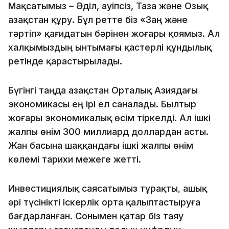
Мақсатымыз – Әділ, Қауіпсіз, Таза және Озық
Қазақстан құру. Бұл ретте біз «Заң және
тәртіп» қағидатын бәрінен жоғары қоямыз. Ал
халқымыздың ынтымағы қастерлі құндылық
ретінде қарастырылады.
Бүгінгі таңда Қазақстан Орталық Азиядағы
экономикасы ең ірі ел саналады. Былтыр
жоғары экономикалық өсім тіркелді. Ал ішкі
жалпы өнім 300 миллиард доллардан асты.
Жан басына шаққандағы ішкі жалпы өнім
көлемі тарихи межеге жетті.
Инвестициялық саясатымыз тұрақты, ашық
әрі түсінікті іскерлік орта қалыптастыруға
бағдарланған. Сонымен қатар біз таяу