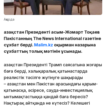
Ақорда
Қазақстан Президенті Қасым-Жомарт Тоқаев
Пәкістанның The News International газетіне
сұхбат берді.
Malim.kz
оқырман назарына
сұхбаттың толық мәтінін ұсынады.
Қазақстан Президенті Трамп саясатына жоғары
баға берді, халықаралық қатынастарда
реалистік тәсілге жүгінуге шақырады
– Қазақстан мен Пәкістан арасындағы қарым-
қатынасқа, әсіресе, сауда-инвестициялық
ынтымақтастыққа қандай баға бересіз?
Нақтырақ айтқанда не күтесіз? Келешегі