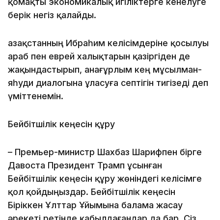
қомақты экономикалық игіліктерге кенелуге
берік негіз қалайды.
Қазақстанның Ибраһим келісімдеріне қосылуы
араб пен еврей халықтарын қазіргіден де
жақындастырып, анағұрлым кең мұсылман-
яһуди диалогына ұласуға септігін тигізеді деп
үміттенемін.
Бейбітшілік кеңесін құру
– Премьер-министр Шахбаз Шарифпен бірге
Давоста Президент Трамп ұсынған
Бейбітшілік кеңесін құру жөніндегі келісімге
қол қойдыңыздар. Бейбітшілік кеңесін
Біріккен Ұлттар Ұйымына балама жасау
әрекеті ретінде қабылдағандар да бар. Сіз