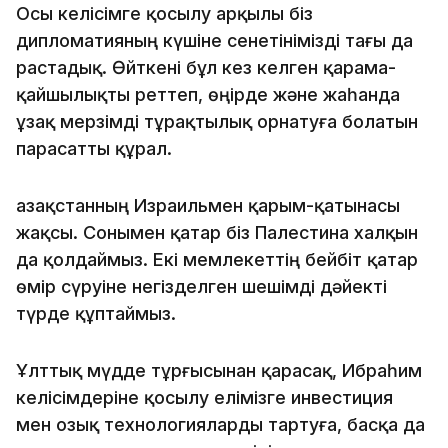
Осы келісімге қосылу арқылы біз
дипломатияның күшіне сенетінімізді тағы да
растадық. Өйткені бұл кез келген қарама-
қайшылықты реттеп, өңірде және жаһанда
ұзақ мерзімді тұрақтылық орнатуға болатын
парасатты құрал.
Қазақстанның Израильмен қарым-қатынасы
жақсы. Сонымен қатар біз Палестина халқын
да қолдаймыз. Екі мемлекеттің бейбіт қатар
өмір сүруіне негізделген шешімді дәйекті
түрде құптаймыз.
Ұлттық мүдде тұрғысынан қарасақ, Ибраһим
келісімдеріне қосылу елімізге инвестиция
мен озық технологияларды тартуға, басқа да