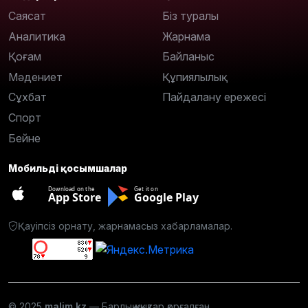
Саясат
Біз туралы
Аналитика
Жарнама
Қоғам
Байланыс
Мәдениет
Құпиялылық
Сұхбат
Пайдалану ережесі
Спорт
Бейне
Мобильді қосымшалар
Download on the
Get it on
App Store
Google Play
Қауіпсіз орнату, жарнамасыз хабарламалар.
© 2025
malim.kz
— Барлық құқықтар қорғалған.