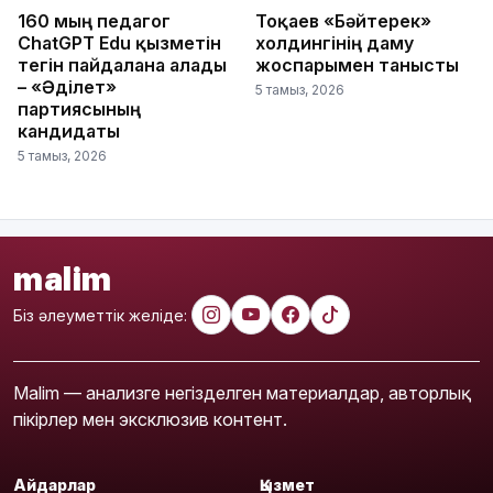
160 мың педагог
Тоқаев «Бәйтерек»
ChatGPT Edu қызметін
холдингінің даму
тегін пайдалана алады
жоспарымен танысты
– «Әділет»
5 тамыз, 2026
партиясының
кандидаты
5 тамыз, 2026
malim
Біз әлеуметтік желіде:
Malim — анализге негізделген материалдар, авторлық
пікірлер мен эксклюзив контент.
Айдарлар
Қызмет