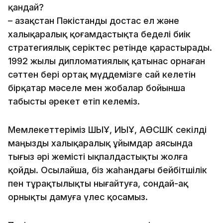
қандай?
– Қазақстан Пәкістанды достас ел және
халықаралық қоғамдастықта беделі биік
стратегиялық серіктес ретінде қарастырады.
1992 жылы дипломатиялық қатынас орнаған
сәттен бері ортақ мүддемізге сай келетін
бірқатар мәселе мен жобалар бойынша
табысты әрекет етіп келеміз.
Мемлекеттеріміз ШЫҰ, ИЫҰ, АӨСШК секілді
маңызды халықаралық ұйымдар аясында
тығыз әрі жемісті ықпалдастықты жолға
қойды. Осылайша, біз жаһандағы бейбітшілік
пен тұрақтылықты нығайтуға, сондай-ақ
орнықты дамуға үлес қосамыз.