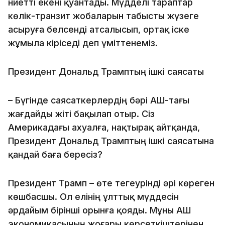
ниетті екені қуантады. Мүдделі тараптар
көлік-транзит жобаларын табысты жүзеге
асыруға белсенді атсалысып, ортақ іске
жұмыла кіріседі деп үміттенеміз.
Президент Дональд Трамптың ішкі саясаты
– Бүгінде саясаткерлердің бәрі АҚШ-тағы
жағдайды жіті бақылап отыр. Сіз
Америкадағы ахуалға, нақтырақ айтқанда,
Президент Дональд Трамптың ішкі саясатына
қандай баға бересіз?
Президент Трамп – өте тегеурінді әрі көреген
көшбасшы. Ол елінің ұлттық мүддесін
әрдайым бірінші орынға қояды. Мұны АҚШ
экономикасының жоғары көрсеткіштерінен,