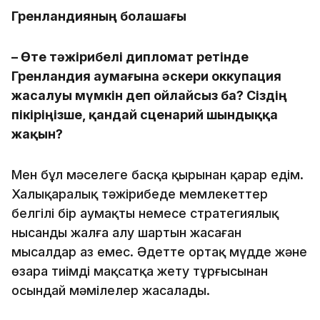
Гренландияның болашағы
– Өте тәжірибелі дипломат ретінде
Гренландия аумағына әскери оккупация
жасалуы мүмкін деп ойлайсыз ба? Сіздің
пікіріңізше, қандай сценарий шындыққа
жақын?
Мен бұл мәселеге басқа қырынан қарар едім.
Халықаралық тәжірибеде мемлекеттер
белгілі бір аумақты немесе стратегиялық
нысанды жалға алу шартын жасаған
мысалдар аз емес. Әдетте ортақ мүдде және
өзара тиімді мақсатқа жету тұрғысынан
осындай мәмілелер жасалады.