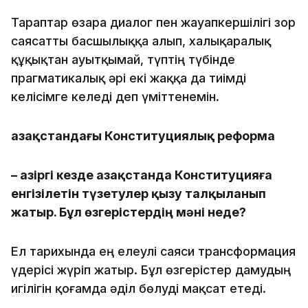
Тараптар өзара диалог пен жауапкершілігі зор
саясатты басшылыққа алып, халықаралық
құқықтан ауытқымай, түптің түбінде
прагматикалық әрі екі жаққа да тиімді
келісімге келеді деп үміттенемін.
Қазақстандағы Конституциялық реформа
– Қазіргі кезде Қазақстанда Конституцияға
енгізілетін түзетулер қызу талқыланып
жатыр. Бұл өзгерістердің мәні неде?
Ел тарихында ең елеулі саяси трансформация
үдерісі жүріп жатыр. Бұл өзгерістер дамудың
игілігін қоғамда әділ бөлуді мақсат етеді.