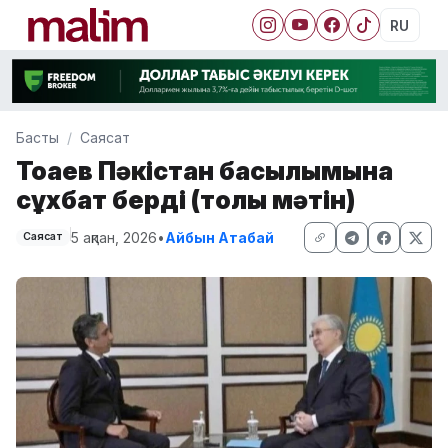
RU
Басты
Саясат
Тоқаев Пәкістан басылымына
сұхбат берді (толық мәтін)
5 ақпан, 2026
•
Айбын Атабай
Саясат