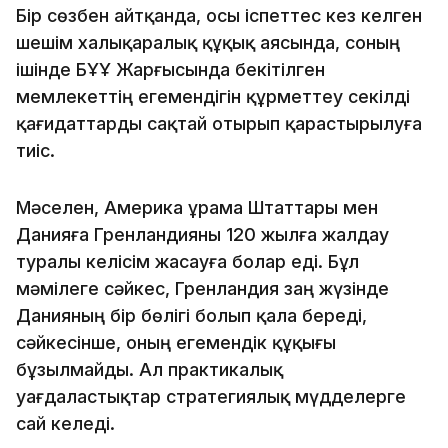
Бір сөзбен айтқанда, осы іспеттес кез келген
шешім халықаралық құқық аясында, соның
ішінде БҰҰ Жарғысында бекітілген
мемлекеттің егемендігін құрметтеу секілді
қағидаттарды сақтай отырып қарастырылуға
тиіс.
Мәселен, Америка Құрама Штаттары мен
Данияға Гренландияны 120 жылға жалдау
туралы келісім жасауға болар еді. Бұл
мәмілеге сәйкес, Гренландия заң жүзінде
Данияның бір бөлігі болып қала береді,
сәйкесінше, оның егемендік құқығы
бұзылмайды. Ал практикалық
уағдаластықтар стратегиялық мүдделерге
сай келеді.