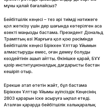
мұны қалай бағалайсыз?
Бейбітшілік кеңесі – тез әрі тиімді нәтижеге
қол жеткізу үшін дер шағында көтерілген аса
өзекті маңызды бастама. Президент Дональд
Трамптың өзі Жарғыға қол қою рәсімінде
Бейбітшілік кеңесі Біріккен Ұлттар Ұйымын
алмастыруды емес, оған демеу болуды
көздейтінін ашып айтты. Өкінішке қарай, БҰҰ
қазір институционалдық дағдарысты бастан
кешіріп отыр.
Ерекше атап өтетін жайт, бұл бастама
Біріккен Ұлттар Ұйымы Қауіпсіздік Кеңесінің
2803 қарарын іске асыруға ықпал етеді.
Аталған қарарда бейбітшілік халықаралық