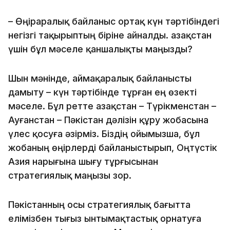
– Өңіраралық байланыс ортақ күн тәртібіндегі
негізгі тақырыптың біріне айналды. Қазақстан
үшін бұл мәселе қаншалықты маңызды?
Шын мәнінде, аймақаралық байланысты
дамыту – күн тәртібінде тұрған ең өзекті
мәселе. Бұл ретте Қазақстан – Түрікменстан –
Ауғанстан – Пәкістан дәлізін құру жобасына
үлес қосуға әзірміз. Біздің ойымызша, бұл
жобаның өңірлерді байланыстырып, Оңтүстік
Азия нарығына шығу тұрғысынан
стратегиялық маңызы зор.
Пәкістанның осы стратегиялық бағытта
елімізбен тығыз ынтымақтастық орнатуға