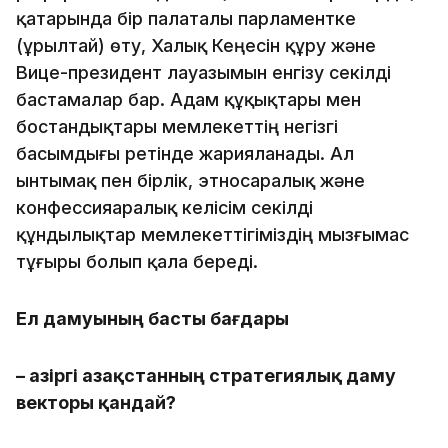
қатарында бір палаталы парламентке
(Құрылтай) өту, Халық Кеңесін құру және
Вице-президент лауазымын енгізу секілді
бастамалар бар. Адам құқықтары мен
бостандықтары мемлекеттің негізгі
басымдығы ретінде жарияланады. Ал
ынтымақ пен бірлік, этносаралық және
конфессияаралық келісім секілді
құндылықтар мемлекеттігіміздің мызғымас
тұғыры болып қала береді.
Ел дамуының басты бағдары
– Қазіргі Қазақстанның стратегиялық даму
векторы қандай?