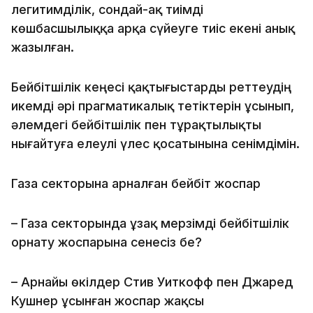
легитимділік, сондай-ақ тиімді
көшбасшылыққа арқа сүйеуге тиіс екені анық
жазылған.
Бейбітшілік кеңесі қақтығыстарды реттеудің
икемді әрі прагматикалық тетіктерін ұсынып,
әлемдегі бейбітшілік пен тұрақтылықты
нығайтуға елеулі үлес қосатынына сенімдімін.
Газа секторына арналған бейбіт жоспар
– Газа секторында ұзақ мерзімді бейбітшілік
орнату жоспарына сенесіз бе?
– Арнайы өкілдер Стив Уиткофф пен Джаред
Кушнер ұсынған жоспар жақсы