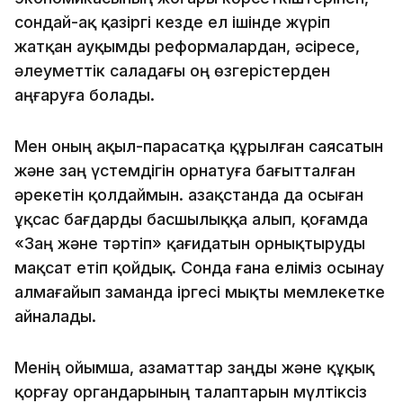
сондай-ақ қазіргі кезде ел ішінде жүріп
жатқан ауқымды реформалардан, әсіресе,
әлеуметтік саладағы оң өзгерістерден
аңғаруға болады.
Мен оның ақыл-парасатқа құрылған саясатын
және заң үстемдігін орнатуға бағытталған
әрекетін қолдаймын. Қазақстанда да осыған
ұқсас бағдарды басшылыққа алып, қоғамда
«Заң және тәртіп» қағидатын орнықтыруды
мақсат етіп қойдық. Сонда ғана еліміз осынау
алмағайып заманда іргесі мықты мемлекетке
айналады.
Менің ойымша, азаматтар заңды және құқық
қорғау органдарының талаптарын мүлтіксіз