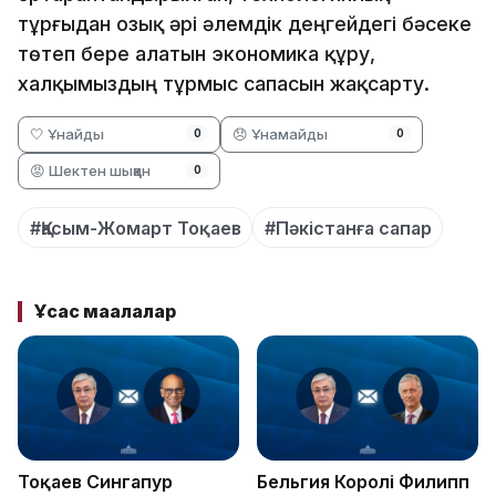
тұрғыдан озық әрі әлемдік деңгейдегі бәсеке
төтеп бере алатын экономика құру,
халқымыздың тұрмыс сапасын жақсарту.
🤍 Ұнайды
😞 Ұнамайды
0
0
😡 Шектен шыққан
0
#Қасым-Жомарт Тоқаев
#Пәкістанға сапар
Ұқсас мақалалар
Тоқаев Сингапур
Бельгия Королі Филипп