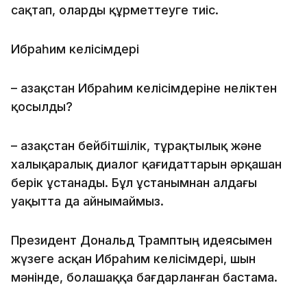
сақтап, оларды құрметтеуге тиіс.
Ибраһим келісімдері
– Қазақстан Ибраһим келісімдеріне неліктен
қосылды?
– Қазақстан бейбітшілік, тұрақтылық және
халықаралық диалог қағидаттарын әрқашан
берік ұстанады. Бұл ұстанымнан алдағы
уақытта да айнымаймыз.
Президент Дональд Трамптың идеясымен
жүзеге асқан Ибраһим келісімдері, шын
мәнінде, болашаққа бағдарланған бастама.