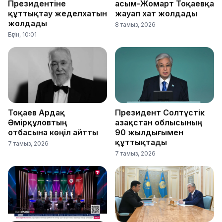
Президентіне
Қасым-Жомарт Тоқаевқа
құттықтау жеделхатын
жауап хат жолдады
жолдады
8 тамыз, 2026
Бүгін, 10:01
Тоқаев Ардақ
Президент Солтүстік
Әмірқұловтың
Қазақстан облысының
отбасына көңіл айтты
90 жылдығымен
құттықтады
7 тамыз, 2026
7 тамыз, 2026