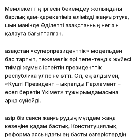
Мемлекеттің іргесін бекемдеу жолындағы
барлық қам-қарекетіміз елімізді жаңғыртуға,
шын мәнінде Әділетті Қазақстанның негізін
қалауға бағытталған.
Қазақстан «суперпрезиденттік» модельден
бас тартып, тежемелік әрі тепе-теңдік жүйесі
тиімді жұмыс істейтін президенттік
республика үлгісіне өтті. Ол, ең алдымен,
«Күшті Президент – ықпалды Парламент –
есеп беретін Үкімет» тұжырымдамасына
арқа сүйейді.
Қазір біз саяси жаңғырудың мүлдем жаңа
кезеңіне қадам бастық. Конституциялық
реформа аясындағы ең басты өзгерістердің