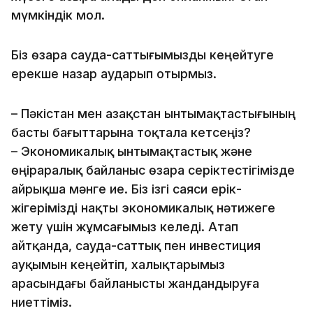
мүмкіндік мол.
Біз өзара сауда-саттығымызды кеңейтуге
ерекше назар аударып отырмыз.
– Пәкістан мен Қазақстан ынтымақтастығының
басты бағыттарына тоқтала кетсеңіз?
– Экономикалық ынтымақтастық және
өңіраралық байланыс өзара серіктестігімізде
айрықша мәнге ие. Біз ізгі саяси ерік-
жігерімізді нақты экономикалық нәтижеге
жету үшін жұмсағымыз келеді. Атап
айтқанда, сауда-саттық пен инвестиция
ауқымын кеңейтіп, халықтарымыз
арасындағы байланысты жандандыруға
ниеттіміз.