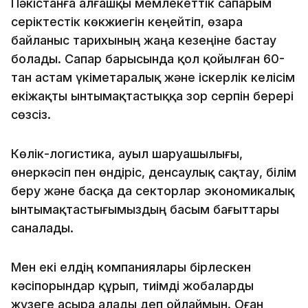
Пәкістанға алғашқы мемлекеттік сапарым
серіктестік көкжиегін кеңейтіп, өзара
байланыс тарихының жаңа кезеңіне бастау
болады. Сапар барысында қол қойылған 60-
тан астам үкіметаралық және іскерлік келісім
екіжақты ынтымақтастыққа зор серпін берері
сөзсіз.
Көлік-логистика, ауыл шаруашылығы,
өнеркәсіп пен өндіріс, денсаулық сақтау, білім
беру және басқа да секторлар экономикалық
ынтымақтастығымыздың басым бағыттары
саналады.
Мен екі елдің компаниялары бірлескен
кәсіпорындар құрып, тиімді жобаларды
жүзеге асыра алады деп ойлаймын. Оған