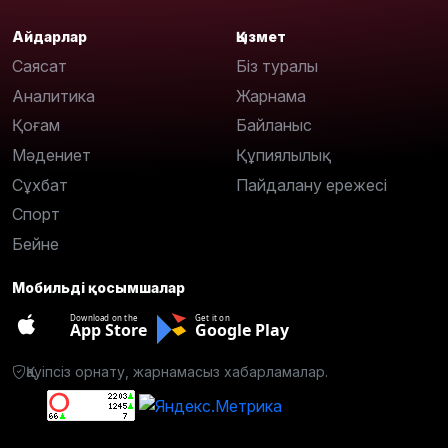
Айдарлар
Қызмет
Саясат
Біз туралы
Аналитика
Жарнама
Қоғам
Байланыс
Мәдениет
Құпиялылық
Сұхбат
Пайдалану ережесі
Спорт
Бейне
Мобильді қосымшалар
Download on the
Get it on
App Store
Google Play
Қауіпсіз орнату, жарнамасыз хабарламалар.