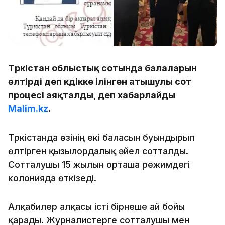
Түркістан облыстық сотында балаларын
өлтірді деп күдікке ілінген атышулы сот
процесі аяқталды, деп хабарлайды
Malim.kz
.
Түркістанда өзінің екі баласын буындырып
өлтірген қызылордалық әйел сотталды.
Сотталушы 15 жылын орташа режимдегі
колонияда өткізеді.
Алқабилер алқасы істі бірнеше ай бойы
қарады. Журналистерге сотталушы мен