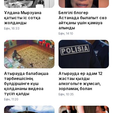
Ұлдана Мырзуанға
Белгілі блогер
қатысты іс сотқа
Астанада былапыт сөз
жолданды
айтқаны үшін қамауға
алынды
Бүгін, 16:33
Бүгін, 14:10
Атырауда балабақша
Атырауда ер адам 12
тәрбиешісінің
жастағы қызды
бүлдіршінге күш
алкогольге жұмсап,
қолданғаны видеоға
зорламақ болған
түсіп қалды
Бүгін, 10:35
Бүгін, 11:20