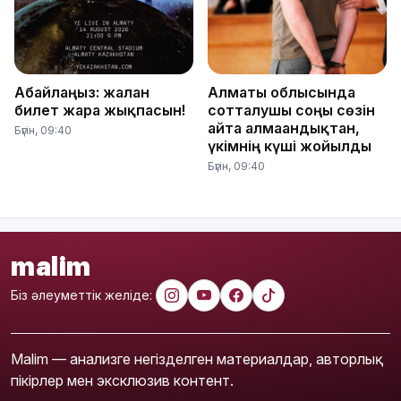
Абайлаңыз: жалған
Алматы облысында
билет жарға жықпасын!
сотталушы соңғы сөзін
айта алмағандықтан,
Бүгін, 09:40
үкімнің күші жойылды
Бүгін, 09:40
malim
Біз әлеуметтік желіде:
Malim — анализге негізделген материалдар, авторлық
пікірлер мен эксклюзив контент.