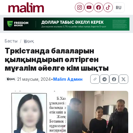
RU
Басты
Құқық
Түркістанда балаларын
қылқындырып өлтірген
мұғалім әйелге үкім шықты
21 маусым, 2024
•
Malim Админ
Құқық