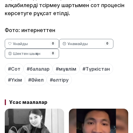
алқабилерді түсірмеу шартымен сот процесін
көрсетуге рұқсат етілді.
Фото: интернеттен
🤍 Ұнайды
😞 Ұнамайды
0
0
😡 Шектен шыққан
0
#Сот
#балалар
#мұғалім
#Түркістан
#Үкім
#Әйел
#өлтіру
Ұқсас мақалалар