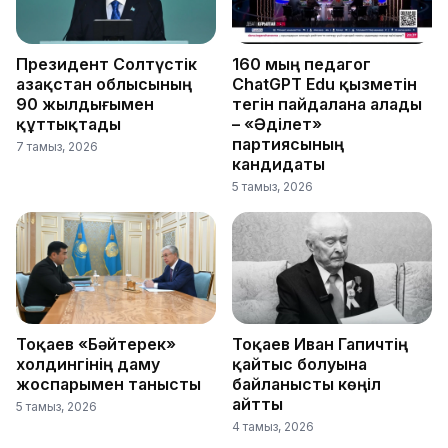
Президент Солтүстік
160 мың педагог
Қазақстан облысының
ChatGPT Edu қызметін
90 жылдығымен
тегін пайдалана алады
құттықтады
– «Әділет»
партиясының
7 тамыз, 2026
кандидаты
5 тамыз, 2026
Тоқаев «Бәйтерек»
Тоқаев Иван Гапичтің
холдингінің даму
қайтыс болуына
жоспарымен танысты
байланысты көңіл
айтты
5 тамыз, 2026
4 тамыз, 2026