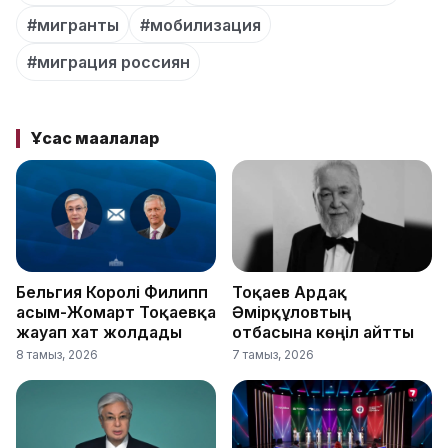
#мигранты
#мобилизация
#миграция россиян
Ұқсас мақалалар
Бельгия Королі Филипп
Тоқаев Ардақ
Қасым-Жомарт Тоқаевқа
Әмірқұловтың
жауап хат жолдады
отбасына көңіл айтты
8 тамыз, 2026
7 тамыз, 2026