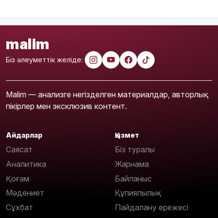
malim
Біз әлеуметтік желіде:
Malim — анализге негізделген материалдар, авторлық
пікірлер мен эксклюзив контент.
Айдарлар
Қызмет
Саясат
Біз туралы
Аналитика
Жарнама
Қоғам
Байланыс
Мәдениет
Құпиялылық
Сұхбат
Пайдалану ережесі